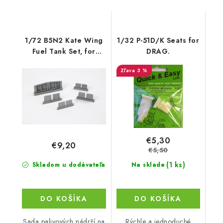
1/72 B5N2 Kate Wing
1/32 P-51D/K Seats for
Fuel Tank Set, for
DRAG.
Airfix kit
3 %
€5,30
€9,20
€5,50
(1 ks)
Skladom u dodávateľa
Na sklade
DO KOŠÍKA
DO KOŠÍKA
Sada palivových nádrží na
Rýchle a jednoduché