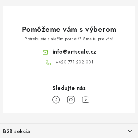
Pomôžeme vám s výberom
Potrebujete s niečím poradiť? Sme tu pre vás!
info
@
artscale.cz
+420 771 202 001​
Z
á
B2B sekcia
p