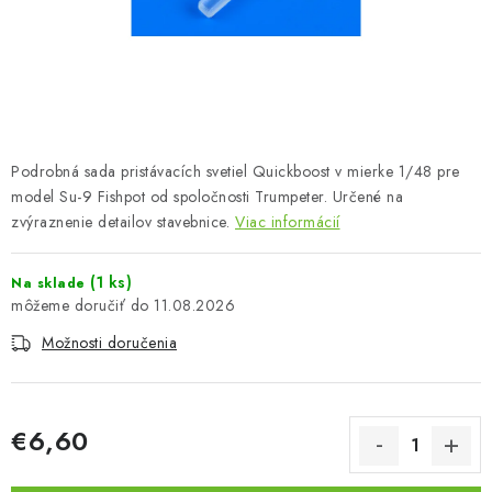
FARBY & POMÔCKY
PUBLIKÁCIE
SKY RIDERS COFFEE
Podrobná sada pristávacích svetiel Quickboost v mierke 1/48 pre
VOUCHERS
model Su-9 Fishpot od spoločnosti Trumpeter. Určené na
zvýraznenie detailov stavebnice.
Viac informácií
PREDÁVANÉ ZNAČKY
(1 ks)
Na sklade
O Nás
Moja objednávka
Kontakty
Preprava a platba
11.08.2026
Podmienky a pravidlá
Zásady ochrany osobných údajov
Možnosti doručenia
Postup pri podávaní sťažností
Veľkoobchod
Prevodník modelárskych farieb
Modelársky slovník Art Scale
FAQ
Výstavy 2026
€6,60
Jednotková cena: