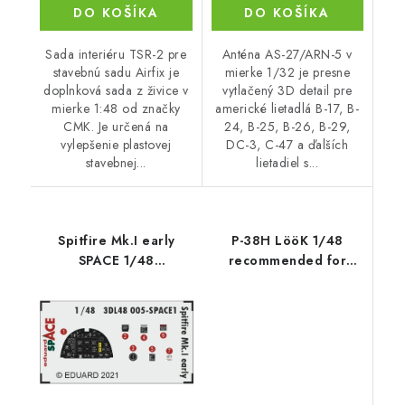
DO KOŠÍKA
DO KOŠÍKA
Sada interiéru TSR-2 pre
Anténa AS-27/ARN-5 v
stavebnú sadu Airfix je
mierke 1/32 je presne
doplnková sada z živice v
vytlačený 3D detail pre
mierke 1:48 od značky
americké lietadlá B-17, B-
CMK. Je určená na
24, B-25, B-26, B-29,
vylepšenie plastovej
DC-3, C-47 a ďalších
stavebnej...
lietadiel s...
Spitfire Mk.I early
P-38H LööK 1/48
SPACE 1/48
recommended for
recommended for
TAMIYA
EDUARD