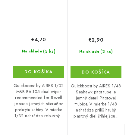
€4,70
€2,90
(3 ks)
(2 ks)
Na sklade
Na sklade
DO KOŠÍKA
DO KOŠÍKA
Quickboost by AIRES 1/32
Quickboost by AIRES 1/48
MBB Bö-105 dual wiper
Seahawk pitot tube je
recommended for Revell
jemný detail Pitotovej
je sada jemných stieračov
trubice. V mierke 1/48
prekrytu kabíny. V mierke
nahrádza príliš hrubý
1/32 nahrádza robustný...
plastový diel štíhlejšou...