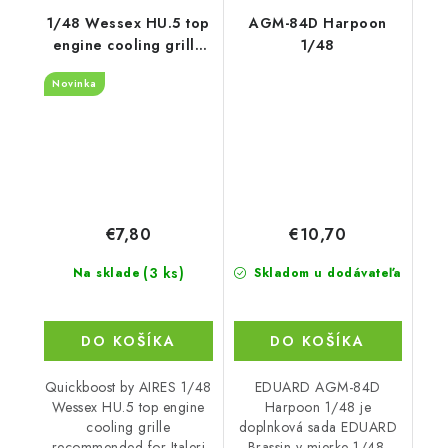
1/48 Wessex HU.5 top
AGM-84D Harpoon
engine cooling grille
1/48
recommended for
Novinka
Italeri
€7,80
€10,70
(3 ks)
Na sklade
Skladom u dodávateľa
DO KOŠÍKA
DO KOŠÍKA
Quickboost by AIRES 1/48
EDUARD AGM-84D
Wessex HU.5 top engine
Harpoon 1/48 je
cooling grille
doplnková sada EDUARD
recommended for Italeri
Brassin v mierke 1/48.