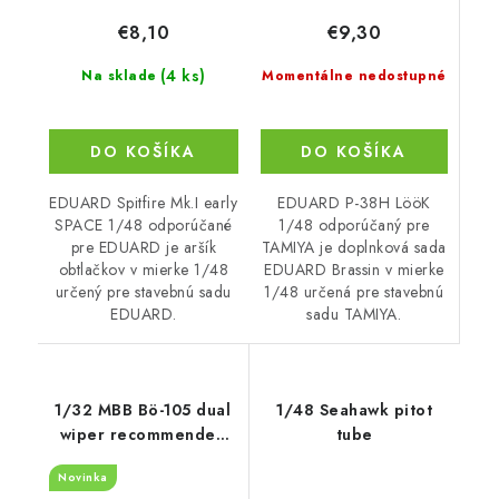
€9,30
€8,10
(4 ks)
Momentálne nedostupné
Na sklade
DO KOŠÍKA
DO KOŠÍKA
EDUARD P-38H LööK
EDUARD Spitfire Mk.I early
1/48 odporúčaný pre
SPACE 1/48 odporúčané
TAMIYA je doplnková sada
pre EDUARD je aršík
EDUARD Brassin v mierke
obtlačkov v mierke 1/48
1/48 určená pre stavebnú
určený pre stavebnú sadu
sadu TAMIYA.
EDUARD.
1/32 MBB Bö-105 dual
1/48 Seahawk pitot
wiper recommended
tube
for Revell
Novinka