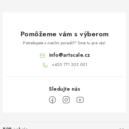
Pomôžeme vám s výberom
Potrebujete s niečím poradiť? Sme tu pre vás!
info
@
artscale.cz
+420 771 202 001​
Z
á