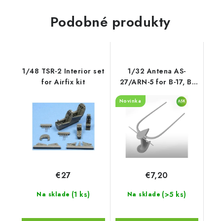
Podobné produkty
1/48 TSR-2 Interior set
1/32 Antena AS-
for Airfix kit
27/ARN-5 for B-17, B-
24, B-25, B-26, B-29,
Novinka
DC-3, C-47 a.o., ASK
cat. no 200-A32045
€27
€7,20
(1 ks)
(>5 ks)
Na sklade
Na sklade