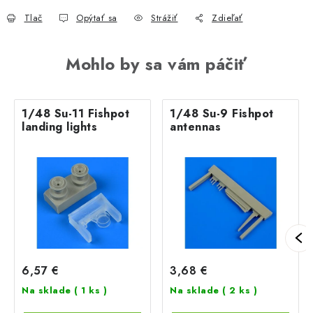
Tlač
Opýtať sa
Strážiť
Zdieľať
Mohlo by sa vám páčiť
1/48 Su-11 Fishpot
1/48 Su-9 Fishpot
landing lights
antennas
6,57 €
3,68 €
Na sklade
( 1 ks )
Na sklade
( 2 ks )