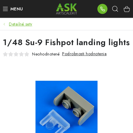
Prejsť
Hľad
na
obsah
Detailné sety
BLOG
1/48 Su-9 Fishpot landing lights
SUMMER DAYS
Podrobnosti hodnotenia
Neohodnotené
WARHAMMER
ASK PRODUKTY
NOVINKY
PLASTOVÉ MODELY
PRÍSLUŠENSTVO