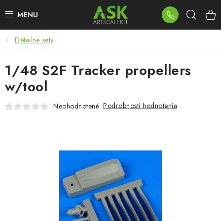
Prejsť
Hľad
na
obsah
Detailné sety
BLOG
1/48 S2F Tracker propellers
SUMMER DAYS
w/tool
WARHAMMER
Podrobnosti hodnotenia
Neohodnotené
ASK PRODUKTY
NOVINKY
PLASTOVÉ MODELY
PRÍSLUŠENSTVO