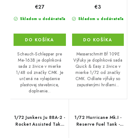
€3
€27
Skladom u dodávateľa
Skladom u dodávateľa
DO KOŠÍKA
DO KOŠÍKA
Messerschmitt Bf 109E
Scheuch-Schlepper pre
Výfuky je doplnková sada
Me-163B je doplnková
Quick & Easy z živice v
sada z živice v mierke
mierke 1/72 od značky
1/48 od značky CMK. Je
CMK. Odliate výfuky so
určená na vylepšenie
zapustenými hrdlami...
plastovej stavebnice,
doplnenie...
1/72 Junkers Ju 88A-2 -
1/72 Hurricane Mk.I -
Rocket Assisted Take
Reserve Fuel Tank -
Off Unit / Walter HWK
CMK
109-500