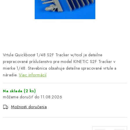
FARBY & POMÔCKY
PUBLIKÁCIE
SKY RIDERS COFFEE
VOUCHERS
Vrtule Quickboost 1/48 S2F Tracker w/tool je detailne
PREDÁVANÉ ZNAČKY
prepracované príslušenstvo pre model KINETIC S2F Tracker v
mierke 1/48. Stavebnica obsahuje detailne spracované vrtule a
náradie.
Viac informácií
O Nás
Moja objednávka
Kontakty
Preprava a platba
Podmienky a pravidlá
Zásady ochrany osobných údajov
(2 ks)
Na sklade
Postup pri podávaní sťažností
Veľkoobchod
11.08.2026
Prevodník modelárskych farieb
Modelársky slovník Art Scale
Možnosti doručenia
FAQ
Výstavy 2026