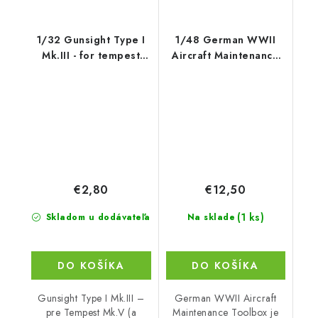
1/32 Gunsight Type I
1/48 German WWII
Mk.III - for tempest
Aircraft Maintenance
Mk.V (an
Toolbox
€2,80
€12,50
(1 ks)
Skladom u dodávateľa
Na sklade
DO KOŠÍKA
DO KOŠÍKA
Gunsight Type I Mk.III –
German WWII Aircraft
pre Tempest Mk.V (a
Maintenance Toolbox je