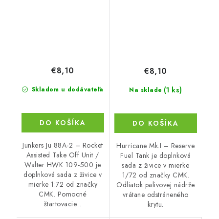
€8,10
€8,10
(1 ks)
Skladom u dodávateľa
Na sklade
DO KOŠÍKA
DO KOŠÍKA
Junkers Ju 88A-2 – Rocket
Hurricane Mk.I – Reserve
Assisted Take Off Unit /
Fuel Tank je doplnková
Walter HWK 109-500 je
sada z živice v mierke
doplnková sada z živice v
1/72 od značky CMK.
mierke 1:72 od značky
Odliatok palivovej nádrže
CMK. Pomocné
vrátane odstráneného
štartovacie...
krytu.