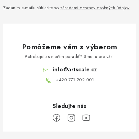
Zadaním e-mailu súhlasíte so
zásadami ochrany osobných údajov
.
Pomôžeme vám s výberom
Potrebujete s niečím poradiť? Sme tu pre vás!
info
@
artscale.cz
+420 771 202 001​
Z