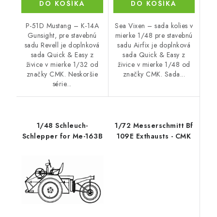
DO KOŠÍKA
DO KOŠÍKA
P-51D Mustang – K-14A
Sea Vixen – sada kolies v
Gunsight, pre stavebnú
mierke 1/48 pre stavebnú
sadu Revell je doplnková
sadu Airfix je doplnková
sada Quick & Easy z
sada Quick & Easy z
živice v mierke 1/32 od
živice v mierke 1/48 od
značky CMK. Neskoršie
značky CMK. Sada...
série...
1/48 Schleuch-
1/72 Messerschmitt Bf
Schlepper for Me-163B
109E Exthausts - CMK