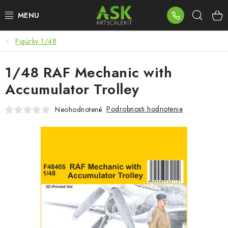
Prejsť
Hľad
na
obsah
Figúrky 1/48
BLOG
1/48 RAF Mechanic with
SUMMER DAYS
Accumulator Trolley
WARHAMMER
Podrobnosti hodnotenia
Neohodnotené
ASK PRODUKTY
NOVINKY
PLASTOVÉ MODELY
PRÍSLUŠENSTVO