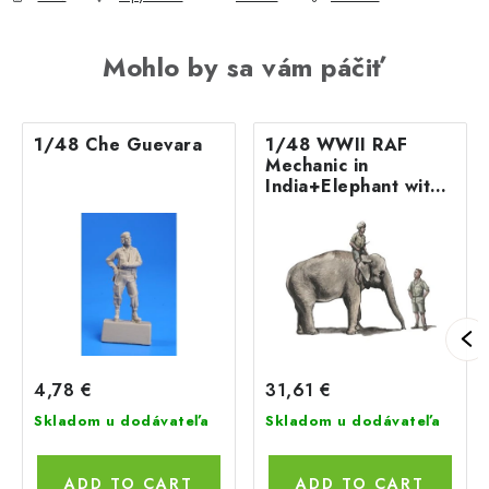
Mohlo by sa vám páčiť
1/48 Che Guevara
1/48 WWII RAF
Mechanic in
India+Elephant with
Maho
4,78 €
31,61 €
Skladom u dodávateľa
Skladom u dodávateľa
ADD TO CART
ADD TO CART