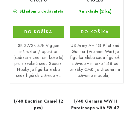
(2 ks)
Na sklade
Skladom u dodávateľa
DO KOŠÍKA
DO KOŠÍKA
US Army AH-1G Pilot and
SK-37/SK-37E Viggen
Gunner (Vietnam War) je
inštruktor / operátor
figúrka alebo sada figúrok
(sediaci v zadnom kokpite)
z živice v mierke 1:48 od
pre stavebnú sadu Special
značky CMK. Je vhodná na
Hobby je figúrka alebo
oživenie modelu,...
sada figúrok z živice v...
1/48 Bactrian Camel (2
1/48 German WW II
pcs)
Paratroops with FG-42