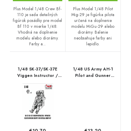
Plus Model 1/48 Crew Bf-
Plus Model 1/48 Pilot
110 je sada detailných
Mig-29 je figúrka pilota
figúrok posádky pre model
určená na doplnenie
Bf 110 v mierke 1/48.
modelu MiGu-29 alebo
Vhodná na doplnenie
diorámy. Balenie
modelu alebo diorámy.
neobsahuje farby ani
Farby a...
lepidlo.
1/48 SK-37/SK-37E
1/48 US Army AH-1
Viggen Instructor /
Pilot and Gunner
Operator (seated in
(Vietnam War)
rear cockpit) for
Special Hobby kit
€13,20
€10,70