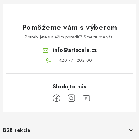
Pomôžeme vám s výberom
Potrebujete s niečím poradiť? Sme tu pre vás!
info
@
artscale.cz
+420 771 202 001​
Z
á
B2B sekcia
p