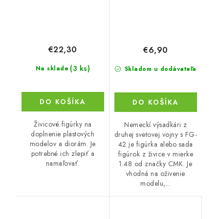
€22,30
€6,90
(3 ks)
Na sklade
Skladom u dodávateľa
DO KOŠÍKA
DO KOŠÍKA
Živicové figúrky na
Nemeckí výsadkári z
doplnenie plastových
druhej svetovej vojny s FG-
modelov a diorám. Je
42 je figúrka alebo sada
potrebné ich zlepiť a
figúrok z živice v mierke
namaľovať.
1:48 od značky CMK. Je
vhodná na oživenie
modelu,...