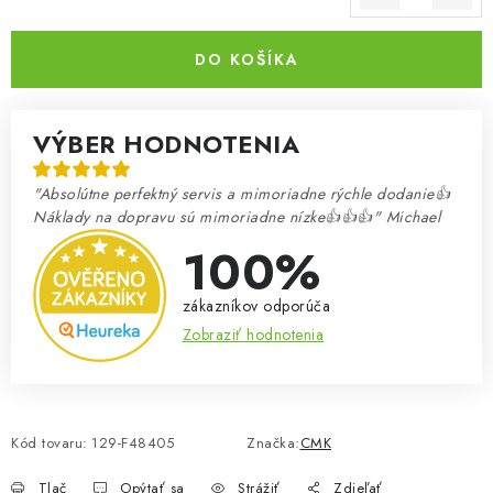
Jednotková cena:
DO KOŠÍKA
VÝBER HODNOTENIA
"Absolútne perfektný servis a mimoriadne rýchle dodanie👍
Náklady na dopravu sú mimoriadne nízke👍👍👍" Michael
100%
zákazníkov odporúča
Zobraziť hodnotenia
Kód tovaru:
129-F48405
Značka:
CMK
Tlač
Opýtať sa
Strážiť
Zdieľať