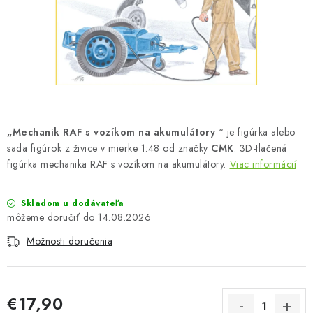
FARBY & POMÔCKY
PUBLIKÁCIE
SKY RIDERS COFFEE
VOUCHERS
„Mechanik RAF s vozíkom na akumulátory
“ je figúrka alebo
PREDÁVANÉ ZNAČKY
sada figúrok z živice v mierke 1:48 od značky
CMK
. 3D-tlačená
figúrka mechanika RAF s vozíkom na akumulátory.
Viac informácií
O Nás
Moja objednávka
Kontakty
Preprava a platba
Skladom u dodávateľa
Podmienky a pravidlá
Zásady ochrany osobných údajov
14.08.2026
Postup pri podávaní sťažností
Veľkoobchod
Možnosti doručenia
Prevodník modelárskych farieb
Modelársky slovník Art Scale
FAQ
Výstavy 2026
€17,90