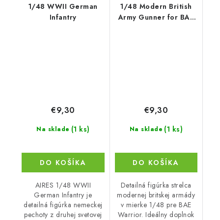
1/48 WWII German
1/48 Modern British
Infantry
Army Gunner for BAE
Warrior
€9,30
€9,30
(1 ks)
(1 ks)
Na sklade
Na sklade
DO KOŠÍKA
DO KOŠÍKA
AIRES 1/48 WWII
Detailná figúrka strelca
German Infantry je
modernej britskej armády
detailná figúrka nemeckej
v mierke 1/48 pre BAE
pechoty z druhej svetovej
Warrior. Ideálny doplnok