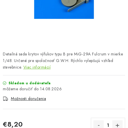
FARBY & POMÔCKY
PUBLIKÁCIE
SKY RIDERS COFFEE
VOUCHERS
Detailná sada krytov výfukov typu B pre MiG-29A Fulcrum v mierke
PREDÁVANÉ ZNAČKY
1/48. Určené pre spoločnosť G.W.H. Rýchlo vylepšujú vzhľad
stavebnice.
Viac informácií
O Nás
Moja objednávka
Kontakty
Preprava a platba
Skladom u dodávateľa
Podmienky a pravidlá
Zásady ochrany osobných údajov
14.08.2026
Postup pri podávaní sťažností
Veľkoobchod
Možnosti doručenia
Prevodník modelárskych farieb
Modelársky slovník Art Scale
FAQ
Výstavy 2026
€8,20