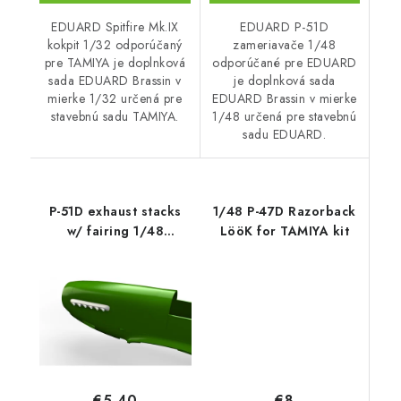
EDUARD Spitfire Mk.IX
EDUARD P-51D
kokpit 1/32 odporúčaný
zameriavače 1/48
pre TAMIYA je doplnková
odporúčané pre EDUARD
sada EDUARD Brassin v
je doplnková sada
mierke 1/32 určená pre
EDUARD Brassin v mierke
stavebnú sadu TAMIYA.
1/48 určená pre stavebnú
sadu EDUARD.
P-51D exhaust stacks
1/48 P-47D Razorback
w/ fairing 1/48
LööK for TAMIYA kit
recommended for
EDUARD
€8
€5,40