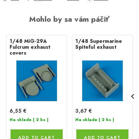
Mohlo by sa vám páčiť
1/48 MiG-29A
1/48 Supermarine
Fulcrum exhaust
Spiteful exhaust
covers
6,55 €
3,67 €
Na sklade
( 2 ks )
Na sklade
( 2 ks )
ADD TO CART
ADD TO CART