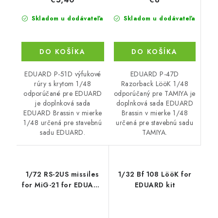
Skladom u dodávateľa
Skladom u dodávateľa
DO KOŠÍKA
DO KOŠÍKA
EDUARD P-47D
EDUARD P-51D výfukové
Razorback LööK 1/48
rúry s krytom 1/48
odporúčaný pre TAMIYA je
odporúčané pre EDUARD
doplnková sada EDUARD
je doplnková sada
Brassin v mierke 1/48
EDUARD Brassin v mierke
určená pre stavebnú sadu
1/48 určená pre stavebnú
TAMIYA.
sadu EDUARD.
1/72 RS-2US missiles
1/32 Bf 108 LööK for
for MiG-21 for EDUARD
EDUARD kit
kit