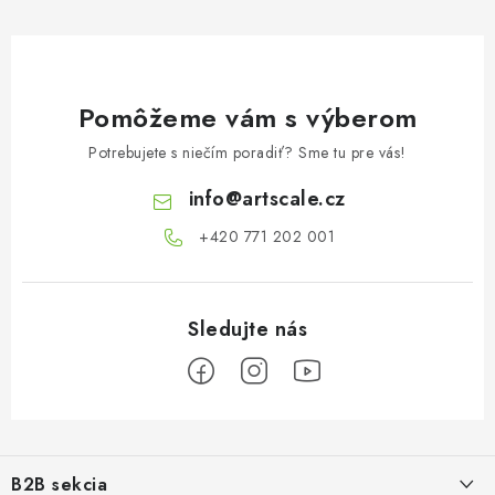
Pomôžeme vám s výberom
Potrebujete s niečím poradiť? Sme tu pre vás!
info
@
artscale.cz
+420 771 202 001​
Z
á
B2B sekcia