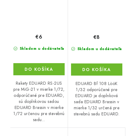
€6
€8
Skladom u dodávateľa
Skladom u dodávateľa
DO KOŠÍKA
DO KOŠÍKA
Rakety EDUARD RS-2US
EDUARD Bf 108 LööK
pre MiG-21 v mierke 1/72,
1/32 odporúčané pre
odporúčané pre EDUARD,
EDUARD je doplnková
sú doplnkovou sadou
sada EDUARD Brassin v
EDUARD Brassin v mierke
mierke 1/32 určená pre
1/72 určenou pre stavebnú
stavebnú sadu EDUARD.
sadu...