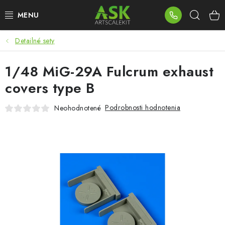
Prejsť
Hľad
na
obsah
Detailné sety
BLOG
1/48 MiG-29A Fulcrum exhaust
SUMMER DAYS
covers type B
WARHAMMER
Podrobnosti hodnotenia
Neohodnotené
ASK PRODUKTY
NOVINKY
PLASTOVÉ MODELY
PRÍSLUŠENSTVO