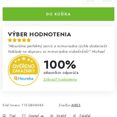
Jednotková cena:
DO KOŠÍKA
VÝBER HODNOTENIA
"Absolútne perfektný servis a mimoriadne rýchle dodanie👍
Náklady na dopravu sú mimoriadne nízke👍👍👍" Michael
100%
zákazníkov odporúča
Zobraziť hodnotenia
Kód tovaru:
115-QB48686
Značka:
AIRES
Tlač
Opýtať sa
Strážiť
Zdieľať