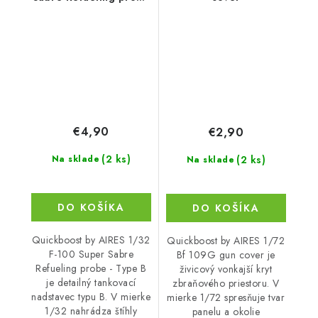
- Type B
€4,90
€2,90
(2 ks)
(2 ks)
Na sklade
Na sklade
DO KOŠÍKA
DO KOŠÍKA
Quickboost by AIRES 1/32
Quickboost by AIRES 1/72
F-100 Super Sabre
Bf 109G gun cover je
Refueling probe - Type B
živicový vonkajší kryt
je detailný tankovací
zbraňového priestoru. V
nadstavec typu B. V mierke
mierke 1/72 spresňuje tvar
1/32 nahrádza štíhly
panelu a okolie