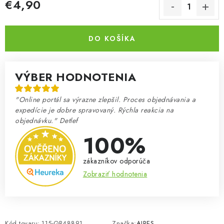
€4,90
Jednotková cena:
DO KOŠÍKA
VÝBER HODNOTENIA
"Online portál sa výrazne zlepšil. Proces objednávania a
expedície je dobre spravovaný. Rýchla reakcia na
objednávku." Detlef
100%
zákazníkov odporúča
Zobraziť hodnotenia
Kód tovaru:
115-QB48891
Značka:
AIRES