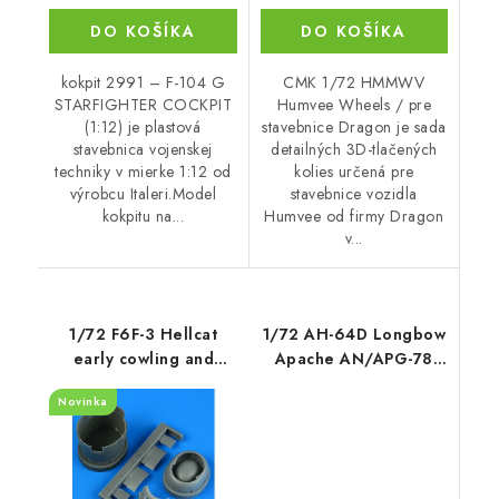
DO KOŠÍKA
DO KOŠÍKA
kokpit 2991 – F-104 G
CMK 1/72 HMMWV
STARFIGHTER COCKPIT
Humvee Wheels / pre
(1:12) je plastová
stavebnice Dragon je sada
stavebnica vojenskej
detailných 3D-tlačených
techniky v mierke 1:12 od
kolies určená pre
výrobcu Italeri.Model
stavebnice vozidla
kokpitu na...
Humvee od firmy Dragon
v...
1/72 F6F-3 Hellcat
1/72 AH-64D Longbow
early cowling and
Apache AN/APG-78
cooling flaps - closed
fire control radar
Novinka
recommended for
Eduard