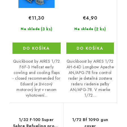
€4,90
€11,30
(2 ks)
(3 ks)
Na sklade
Na sklade
DO KOŠÍKA
DO KOŠÍKA
Quickboost by AIRES 1/72
Quickboost by AIRES 1/72
AH-64D Longbow Apache
F6F-3 Hellcat early
AN/APG-78 fire control
cowling and cooling flaps
radar je detailná zostava
- closed recommended for
radaru riadenia paľby
Eduard je živicový
AN/APG-78. V mierke
motorový kryt v ranom
1/72...
vyhotovení...
1/32 F-100 Super
1/72 Bf 109G gun
Sabre Refueling probe
cover