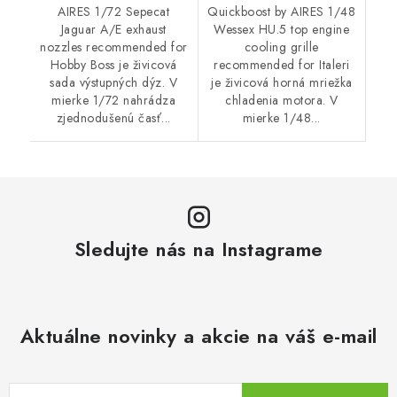
AIRES 1/72 Sepecat
Quickboost by AIRES 1/48
Jaguar A/E exhaust
Wessex HU.5 top engine
nozzles recommended for
cooling grille
Hobby Boss je živicová
recommended for Italeri
sada výstupných dýz. V
je živicová horná mriežka
mierke 1/72 nahrádza
chladenia motora. V
zjednodušenú časť...
mierke 1/48...
Sledujte nás na Instagrame
Aktuálne novinky a akcie na váš e-mail