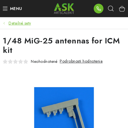
Prejsť
Hľad
na
obsah
Detailné sety
BLOG
1/48 MiG-25 antennas for ICM
SUMMER DAYS
kit
WARHAMMER
Podrobnosti hodnotenia
Neohodnotené
ASK PRODUKTY
NOVINKY
PLASTOVÉ MODELY
PRÍSLUŠENSTVO