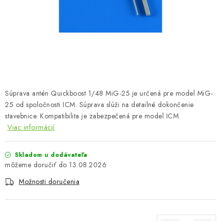
FARBY & POMÔCKY
PUBLIKÁCIE
SKY RIDERS COFFEE
VOUCHERS
Súprava antén Quickboost 1/48 MiG-25 je určená pre model MiG-
PREDÁVANÉ ZNAČKY
25 od spoločnosti ICM. Súprava slúži na detailné dokončenie
stavebnice. Kompatibilita je zabezpečená pre model ICM.
Viac informácií
O Nás
Moja objednávka
Kontakty
Preprava a platba
Podmienky a pravidlá
Zásady ochrany osobných údajov
Skladom u dodávateľa
Postup pri podávaní sťažností
Veľkoobchod
13.08.2026
Prevodník modelárskych farieb
Modelársky slovník Art Scale
Možnosti doručenia
FAQ
Výstavy 2026