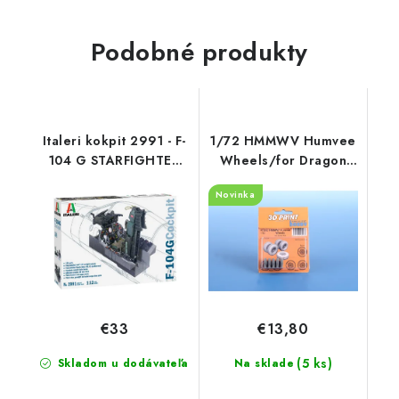
Podobné produkty
Italeri kokpit 2991 - F-
1/72 HMMWV Humvee
104 G STARFIGHTER
Wheels/for Dragon
COCKPIT (1:12)
kits
Novinka
€33
€13,80
(5 ks)
Skladom u dodávateľa
Na sklade