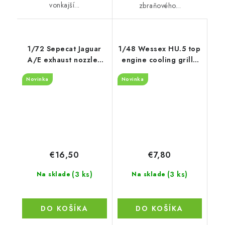
vonkajší...
zbraňového...
1/72 Sepecat Jaguar
1/48 Wessex HU.5 top
A/E exhaust nozzles
engine cooling grille
recommended for
recommended for
Novinka
Novinka
Hobby Boss
Italeri
€16,50
€7,80
(3 ks)
(3 ks)
Na sklade
Na sklade
DO KOŠÍKA
DO KOŠÍKA