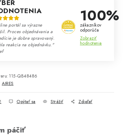
ÝBER
100%
ODNOTENIA
zákazníkov
ine portál sa výrazne
odporúča
šil. Proces objednávania a
Zobraziť
dície je dobre spravovaný.
hodnotenia
la reakcia na objednávku."
ef
aru:
115-QB48486
:
AIRES
č
Opýtať sa
Strážiť
Zdieľať
m páčiť