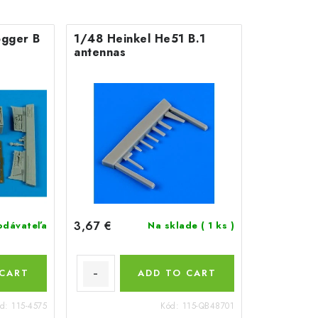
ogger B
1/48 Heinkel He51 B.1
antennas
3,67 €
odávateľa
Na sklade
( 1 ks )
 CART
ADD TO CART
ód:
115-4575
Kód:
115-QB48701