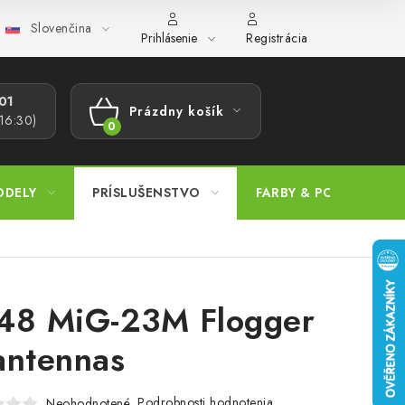
Slovenčina
ajov
Postup pri podávaní sťažností
Veľkoobchod
Prevodn
Prihlásenie
Registrácia
1​
Prázdny košík
 16:30)
NÁKUPNÝ
KOŠÍK
ODELY
PRÍSLUŠENSTVO
FARBY & POMÔCKY
48 MiG-23M Flogger
antennas
Podrobnosti hodnotenia
Neohodnotené