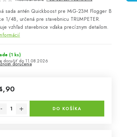
lná sada antén Quickboost pre MiG-23M Flogger B
rke 1/48, určená pre stavebnicu TRUMPETER.
uje vzhľad stavebnice vďaka precíznym detailom.
informácií
lade
(1 ks)
11.08.2026
žnosti doručenia
4,90
notková cena:
DO KOŠÍKA