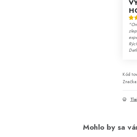
V
H
"Onl
zlep
expe
Rých
Detl
Kód tov
Značka
Tla
Mohlo by sa vá