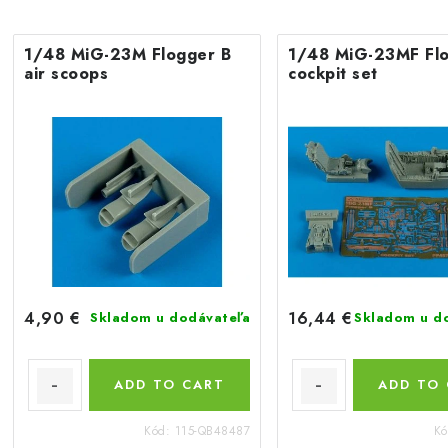
1/48 MiG-23M Flogger B
1/48 MiG-23MF Fl
air scoops
cockpit set
4,90 €
16,44 €
Skladom u dodávateľa
Skladom u d
ADD TO CART
ADD TO
Kód:
115-QB48487
K