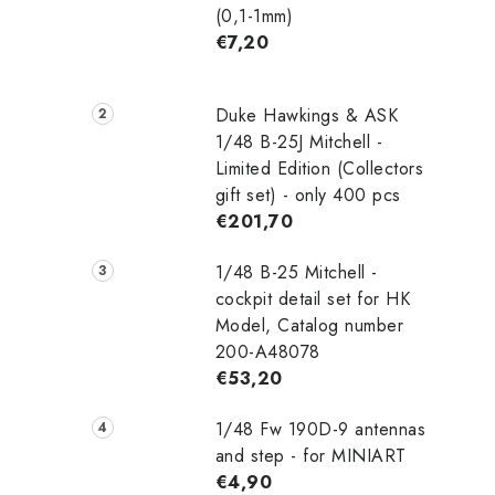
(0,1-1mm)
€7,20
Duke Hawkings & ASK
1/48 B-25J Mitchell -
Limited Edition (Collectors
gift set) - only 400 pcs
€201,70
1/48 B-25 Mitchell -
cockpit detail set for HK
Model, Catalog number
200-A48078
€53,20
1/48 Fw 190D-9 antennas
and step - for MINIART
€4,90