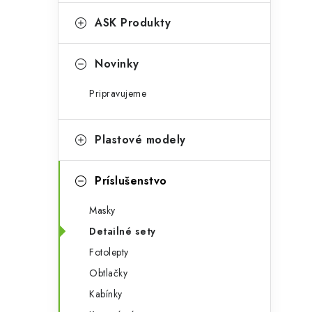
e
n
g
ASK Produkty
ý
ó
p
r
Novinky
a
i
Pripravujeme
e
n
e
Plastové modely
l
Príslušenstvo
Masky
Detailné sety
Fotolepty
Obtlačky
Kabínky