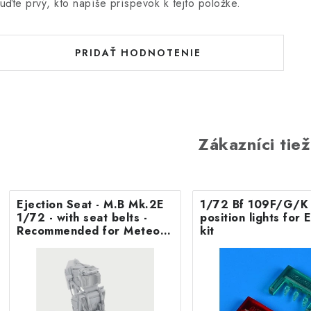
uďte prvý, kto napíše príspevok k tejto položke.
PRIDAŤ HODNOTENIE
Zákazníci tiež
Ejection Seat - M.B Mk.2E
1/72 Bf 109F/G/K 
1/72 - with seat belts -
position lights fo
Recommended for Meteor
kit
F.8/FR9 Airfix