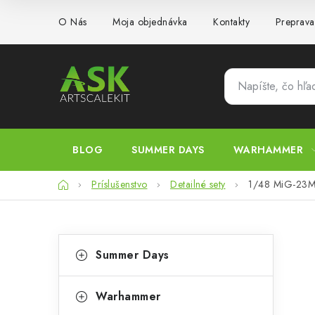
Prejsť
O Nás
Moja objednávka
Kontakty
Preprava
na
obsah
BLOG
SUMMER DAYS
WARHAMMER
Domov
Príslušenstvo
Detailné sety
1/48 MiG-23M 
B
K
Preskočiť
Summer Days
kategórie
a
o
t
č
Warhammer