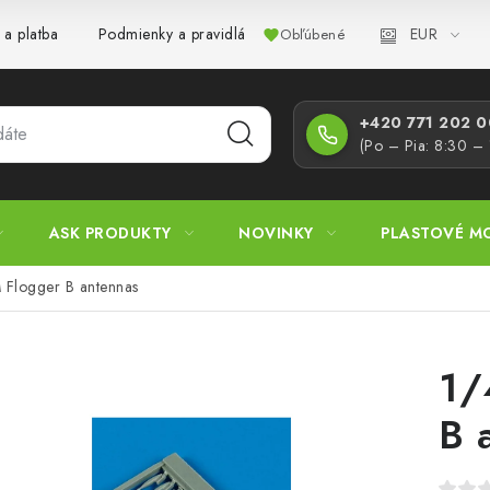
EUR
 a platba
Podmienky a pravidlá
Zásady ochrany osobných úd
Obľúbené
+420 771 202 00
(Po – Pia: 8:30 –
ASK PRODUKTY
NOVINKY
PLASTOVÉ M
Flogger B antennas
1/
B 