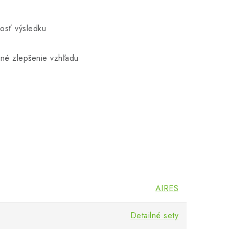
osť výsledku
zné zlepšenie vzhľadu
AIRES
Detailné sety