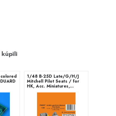
 kúpili
colored
1/48 B-25D Late/G/H/J
r EDUARD
Mitchell Pilot Seats / for
HK, Acc. Miniatures,
Academy and Revell kits