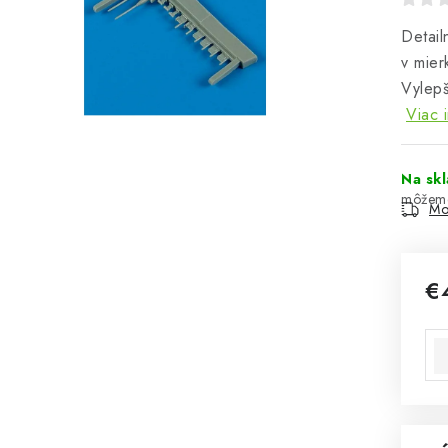
Detai
v mie
Vylepš
Viac 
Na sk
Mo
€
Jed