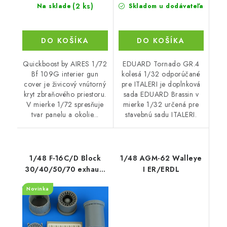
(2 ks)
Na sklade
Skladom u dodávateľa
DO KOŠÍKA
DO KOŠÍKA
Quickboost by AIRES 1/72
EDUARD Tornado GR.4
Bf 109G interier gun
kolesá 1/32 odporúčané
cover je živicový vnútorný
pre ITALERI je doplnková
kryt zbraňového priestoru.
sada EDUARD Brassin v
V mierke 1/72 spresňuje
mierke 1/32 určená pre
tvar panelu a okolie...
stavebnú sadu ITALERI.
1/48 F-16C/D Block
1/48 AGM-62 Walleye
30/40/50/70 exhaust
I ER/ERDL
nozzle - opened
Novinka
recommended for
Kinetic