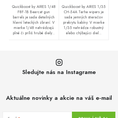
Quickboost by AIRES 1/48
Quickboost by AIRES 1/35
F8F-1B Bearcat gun
CH-54A Tarhe wipers je
barrels je sada detailných
sada jemných stieračov
hlavní leteckých zbraní. V
prekrytu kabíny. V mierke
mierke 1/48 nahrádzajú
1/35 nahrádza robustný
plné či príliš hrubé diely...
alebo chýbajúci diel...
Sledujte nás na Instagrame
Aktuálne novinky a akcie na váš e-mail