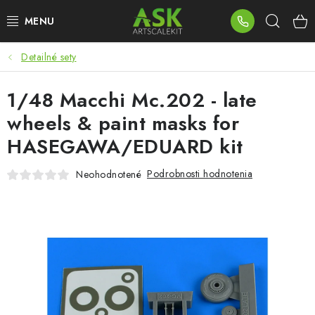
Prejsť
Hľad
na
obsah
Detailné sety
BLOG
1/48 Macchi Mc.202 - late
SUMMER DAYS
wheels & paint masks for
WARHAMMER
HASEGAWA/EDUARD kit
ASK PRODUKTY
Podrobnosti hodnotenia
Neohodnotené
NOVINKY
PLASTOVÉ MODELY
PRÍSLUŠENSTVO