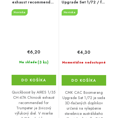
exhaust recommended
Upgrade Set 1/72 / for
for Trumpeter
Special Hobby kits
Novinka
Novinka
€6,20
€4,30
(3 ks)
Na sklade
Momentálne nedostupné
DO KOŠÍKA
DO KOŠÍKA
Quickboost by AIRES 1/35
CMK CAC Boomerang
CH-47A Chinook exhaust
Upgrade Set 1/72 je sada
recommended for
3D-tlačených doplnkov
Trumpeter je živicový
určená na vylepšenie
výfukový diel. V mierke
stavebnice austrálskeho