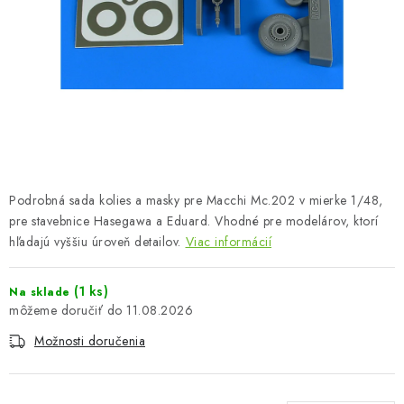
FARBY & POMÔCKY
PUBLIKÁCIE
SKY RIDERS COFFEE
VOUCHERS
PREDÁVANÉ ZNAČKY
Podrobná sada kolies a masky pre Macchi Mc.202 v mierke 1/48,
pre stavebnice Hasegawa a Eduard. Vhodné pre modelárov, ktorí
O Nás
Moja objednávka
Kontakty
Preprava a platba
hľadajú vyššiu úroveň detailov.
Viac informácií
Podmienky a pravidlá
Zásady ochrany osobných údajov
(1 ks)
Na sklade
Postup pri podávaní sťažností
Veľkoobchod
11.08.2026
Prevodník modelárskych farieb
Modelársky slovník Art Scale
Možnosti doručenia
FAQ
Výstavy 2026