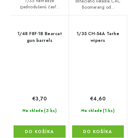
1/35 nahrádza
stíhacieho lietadla CAC
zjednodušenú časť...
Boomerang od...
1/48 F8F-1B Bearcat
1/35 CH-54A Tarhe
gun barrels
wipers
€3,70
€4,60
(3 ks)
(1 ks)
Na sklade
Na sklade
DO KOŠÍKA
DO KOŠÍKA