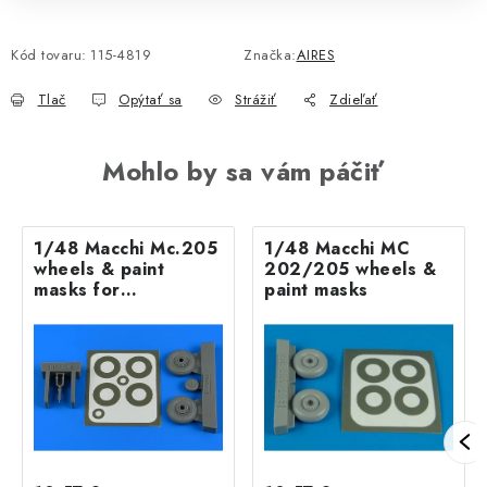
Kód tovaru:
115-4819
Značka:
AIRES
Tlač
Opýtať sa
Strážiť
Zdieľať
Mohlo by sa vám páčiť
1/48 Macchi Mc.205
1/48 Macchi MC
wheels & paint
202/205 wheels &
masks for
paint masks
HASEGAWA kit