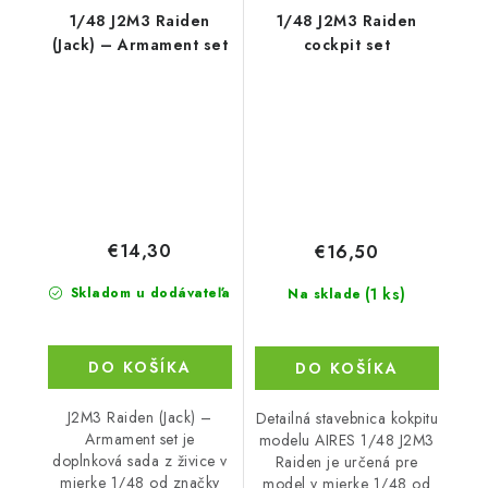
1/48 J2M3 Raiden
1/48 J2M3 Raiden
(Jack) – Armament set
cockpit set
€14,30
€16,50
(1 ks)
Skladom u dodávateľa
Na sklade
DO KOŠÍKA
DO KOŠÍKA
J2M3 Raiden (Jack) –
Detailná stavebnica kokpitu
Armament set je
modelu AIRES 1/48 J2M3
doplnková sada z živice v
Raiden je určená pre
mierke 1/48 od značky
model v mierke 1/48 od