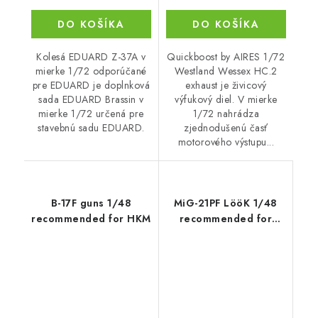
DO KOŠÍKA
DO KOŠÍKA
Kolesá EDUARD Z-37A v
Quickboost by AIRES 1/72
mierke 1/72 odporúčané
Westland Wessex HC.2
pre EDUARD je doplnková
exhaust je živicový
sada EDUARD Brassin v
výfukový diel. V mierke
mierke 1/72 určená pre
1/72 nahrádza
stavebnú sadu EDUARD.
zjednodušenú časť
motorového výstupu...
B-17F guns 1/48
MiG-21PF LööK 1/48
recommended for HKM
recommended for
EDUARD