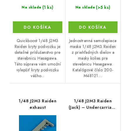
(1 ks)
(>5 ks)
Na sklade
Na sklade
DO KOŠÍKA
DO KOŠÍKA
Quickboost 1/48 J2M3
Jednostranná samolepiaca
Raiden kryty podvozku je
maska 1/48 J2M3 Raiden
detailné príslušenstvo pre
z priehľadných dielov a
stavebnicu Hasegawa.
masky kolies pre
Táto súprava vám umožní
stavebnicu Hasegawa.
vylepšiť kryty podvozku
Katalógové číslo 200-
vášho...
M48121....
1/48 J2M3 Raiden
1/48 J2M3 Raiden
exhaust
(Jack) – Undercarriage
set