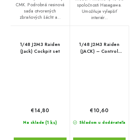
CMK. Podrobná resinová
spoločnosti Hasegawa.
sada otvorených
Umožňuje vylepšiť
zbraňových šácht a...
interiér...
1/48 J2M3 Raiden
1/48 J2M3 Raiden
(Jack) Cockpit set
(JACK) – Control
surface set for
Hasegawa kit
€14,80
€10,60
(1 ks)
Na sklade
Skladom u dodávateľa