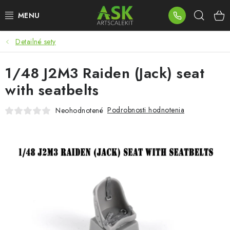
Prejsť
Hľad
na
obsah
Detailné sety
BLOG
1/48 J2M3 Raiden (Jack) seat
SUMMER DAYS
with seatbelts
WARHAMMER
Podrobnosti hodnotenia
Neohodnotené
ASK PRODUKTY
NOVINKY
PLASTOVÉ MODELY
PRÍSLUŠENSTVO