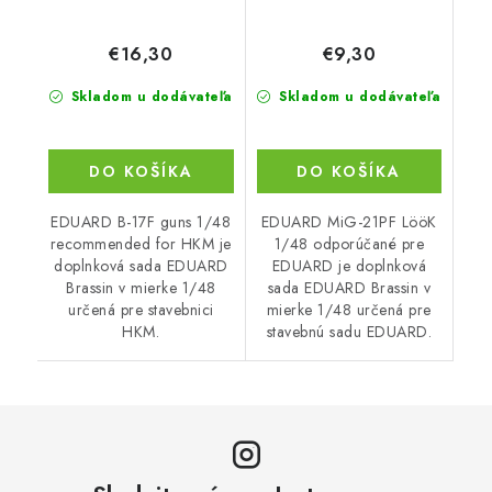
€16,30
€9,30
Skladom u dodávateľa
Skladom u dodávateľa
DO KOŠÍKA
DO KOŠÍKA
EDUARD B-17F guns 1/48
EDUARD MiG-21PF LööK
recommended for HKM je
1/48 odporúčané pre
doplnková sada EDUARD
EDUARD je doplnková
Brassin v mierke 1/48
sada EDUARD Brassin v
určená pre stavebnici
mierke 1/48 určená pre
HKM.
stavebnú sadu EDUARD.