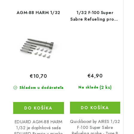
AGM-88 HARM 1/32
1/32 F-100 Super
Sabre Refueling probe
- Type B
€4,90
€10,70
(2 ks)
Na sklade
Skladom u dodávateľa
DO KOŠÍKA
DO KOŠÍKA
Quickboost by AIRES 1/32
EDUARD AGM-88 HARM
F-100 Super Sabre
1/32 je doplnková sada
Refueling probe - Type B
EDUARD Brassin v mierke