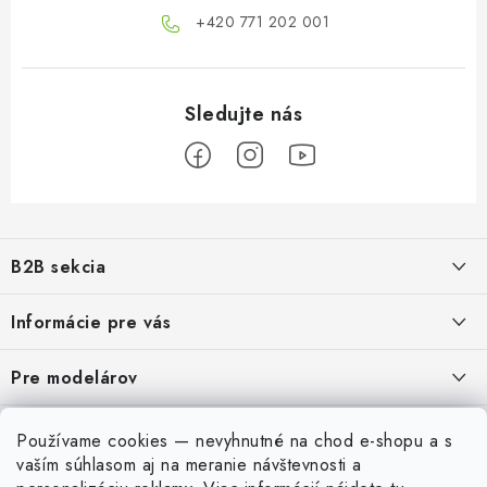
+420 771 202 001​
Z
á
B2B sekcia
p
ä
Naším cieľom je 100% orientácia na potreby obchodných partnerov,
Informácie pre vás
poskytovanie vhodných služieb a servisu
t
i
O Nás
Pre modelárov
REGISTRÁCIA
e
Moja objednávka
Prevodník modelárskych farieb
Môj účet
Používame cookies — nevyhnutné na chod e-shopu a s
Kontakty
Modelársky slovník Art Scale
vaším súhlasom aj na meranie návštevnosti a
Prihlásiť sa