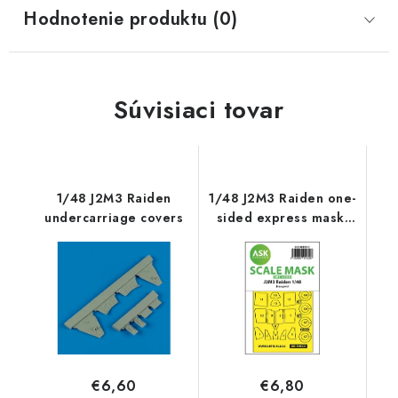
Hodnotenie produktu (0)
Súvisiaci tovar
1/48 J2M3 Raiden
1/48 J2M3 Raiden one-
undercarriage covers
sided express mask,
self-adhesive and pre-
cutted for Hasegawa
€6,60
€6,80