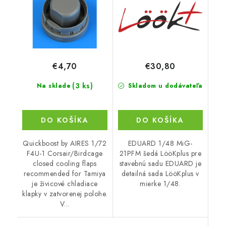
Tamiya
€4,70
€30,80
(3 ks)
Na sklade
Skladom u dodávateľa
DO KOŠÍKA
DO KOŠÍKA
Quickboost by AIRES 1/72
EDUARD 1/48 MiG-
F4U-1 Corsair/Birdcage
21PFM šedá LööKplus pre
closed cooling flaps
stavebnú sadu EDUARD je
recommended for Tamiya
detailná sada LööKplus v
je živicové chladiace
mierke 1/48.
klapky v zatvorenej polohe.
V...