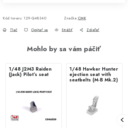
Kód tovaru:
129-Q48340
Značka:
CMK
Tlač
Opýtať sa
Strážiť
Zdieľať
Mohlo by sa vám páčiť
1/48 J2M3 Raiden
1/48 Hawker Hunter
(Jack) Pilot’s seat
ejection seat with
seatbelts (M-B Mk.2)