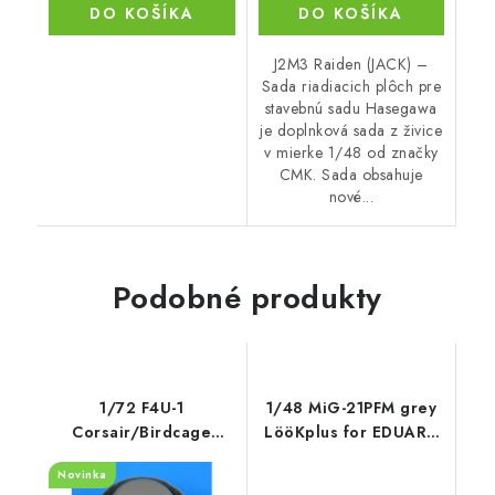
DO KOŠÍKA
DO KOŠÍKA
J2M3 Raiden (JACK) –
Sada riadiacich plôch pre
stavebnú sadu Hasegawa
je doplnková sada z živice
v mierke 1/48 od značky
CMK. Sada obsahuje
nové...
Podobné produkty
1/72 F4U-1
1/48 MiG-21PFM grey
Corsair/Birdcage
LööKplus for EDUARD
closed cooling flaps
kit
Novinka
recommended for