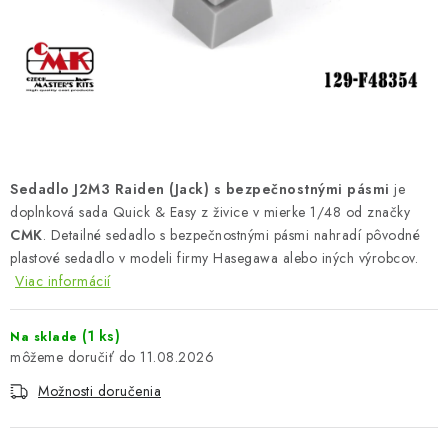
FARBY & POMÔCKY
PUBLIKÁCIE
SKY RIDERS COFFEE
VOUCHERS
Sedadlo J2M3 Raiden (Jack) s bezpečnostnými pásmi
je
PREDÁVANÉ ZNAČKY
doplnková sada Quick & Easy z živice v mierke 1/48 od značky
CMK
. Detailné sedadlo s bezpečnostnými pásmi nahradí pôvodné
plastové sedadlo v modeli firmy Hasegawa alebo iných výrobcov.
O Nás
Moja objednávka
Kontakty
Preprava a platba
Viac informácií
Podmienky a pravidlá
Zásady ochrany osobných údajov
Postup pri podávaní sťažností
Veľkoobchod
(1 ks)
Na sklade
11.08.2026
Prevodník modelárskych farieb
Modelársky slovník Art Scale
FAQ
Výstavy 2026
Možnosti doručenia