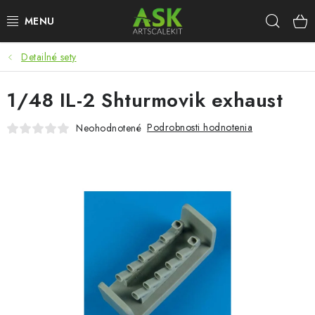
Prejsť
Hľad
na
obsah
Detailné sety
BLOG
1/48 IL-2 Shturmovik exhaust
SUMMER DAYS
Podrobnosti hodnotenia
Neohodnotené
WARHAMMER
ASK PRODUKTY
NOVINKY
PLASTOVÉ MODELY
PRÍSLUŠENSTVO