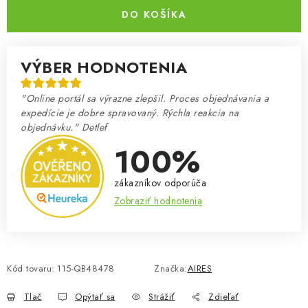
DO KOŠÍKA
VÝBER HODNOTENIA
"Online portál sa výrazne zlepšil. Proces objednávania a
expedície je dobre spravovaný. Rýchla reakcia na
objednávku." Detlef
100%
zákazníkov odporúča
Zobraziť hodnotenia
Kód tovaru:
115-QB48478
Značka:
AIRES
Tlač
Opýtať sa
Strážiť
Zdieľať