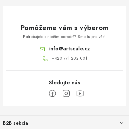
Pomôžeme vám s výberom
Potrebujete s niečím poradiť? Sme tu pre vás!
info
@
artscale.cz
+420 771 202 001​
Z
á
B2B sekcia
p