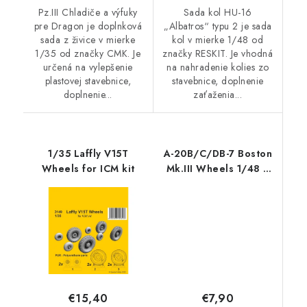
Pz.III Chladiče a výfuky
Sada kol HU-16
pre Dragon je doplnková
„Albatros“ typu 2 je sada
sada z živice v mierke
kol v mierke 1/48 od
1/35 od značky CMK. Je
značky RESKIT. Je vhodná
určená na vylepšenie
na nahradenie kolies zo
plastovej stavebnice,
stavebnice, doplnenie
doplnenie...
zaťaženia...
1/35 Laffly V15T
A-20B/C/DB-7 Boston
Wheels for ICM kit
Mk.III Wheels 1/48 /
for HK Models kits
€7,90
€15,40