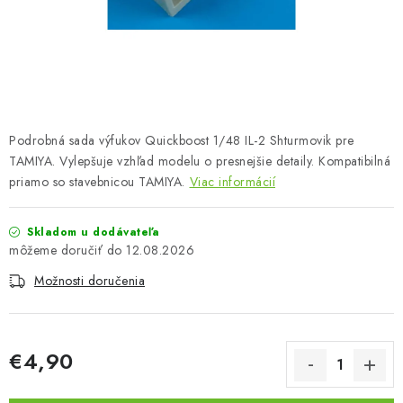
FARBY & POMÔCKY
PUBLIKÁCIE
SKY RIDERS COFFEE
Podrobná sada výfukov Quickboost 1/48 IL-2 Shturmovik pre
VOUCHERS
TAMIYA. Vylepšuje vzhľad modelu o presnejšie detaily. Kompatibilná
priamo so stavebnicou TAMIYA.
Viac informácií
PREDÁVANÉ ZNAČKY
Skladom u dodávateľa
O Nás
Moja objednávka
Kontakty
Preprava a platba
12.08.2026
Podmienky a pravidlá
Zásady ochrany osobných údajov
Možnosti doručenia
Postup pri podávaní sťažností
Veľkoobchod
Prevodník modelárskych farieb
Modelársky slovník Art Scale
FAQ
€4,90
Jednotková cena: