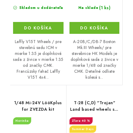
(1 ks)
Na sklade
Skladom u dodávateľa
DO KOŠÍKA
DO KOŠÍKA
A-20B/C/DB-7 Boston
Laffly V15T Wheels / pre
Mk.III Wheels/ pre
stavebnú sadu ICM v
stavebnice HK Models je
mierke 1:35 je doplnková
doplnková sada z živice v
sada z živice v mierke 1:35
mierke 1/48 od značky
od značky CMK.
CMK. Detailné odliate
Francúzsky ťahač Laffly
kolesá s...
V15T 4x4...
1/48 Mi-24V LööKplus
T-28 (C,D) "Trojan"
for ZVEZDA kit
Land based wheels set
(1/32)
Novinka
40 %
Summer Days