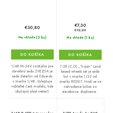
€7,30
€30,80
€12,20
(2 ks)
(1 ks)
Na sklade
Na sklade
DO KOŠÍKA
DO KOŠÍKA
1/48 Mi-24V LööKplus pre
T-28 (C,D) „Trojan“ Land
stavebnú sadu ZVEZDA je
based wheels set je sada
sada detailov od Eduardu
kol v mierke 1/32 od
v mierke 1/48. Vylepšuje
značky RESKIT. Hodí sa na
viditeľné časti modelu, kde
nahradenie kolies zo
obyčajný plast nestačí.
stavebnice, doplnenie...