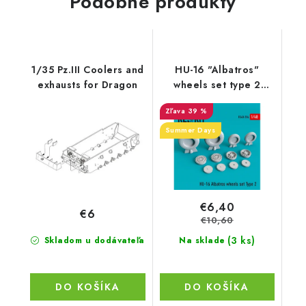
Podobné produkty
1/35 Pz.III Coolers and
HU-16 "Albatros"
exhausts for Dragon
wheels set type 2
(1/48)
39 %
Summer Days
€6,40
€6
€10,60
(3 ks)
Skladom u dodávateľa
Na sklade
DO KOŠÍKA
DO KOŠÍKA