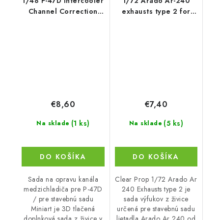
1/48 P-47D Intercooler
1/72 Arado Ar-240
Channel Correction
exhausts type 2 for
Set/for Miniart kit
REVELL kit
€8,60
€7,40
(1 ks)
(5 ks)
Na sklade
Na sklade
DO KOŠÍKA
DO KOŠÍKA
Sada na opravu kanála
Clear Prop 1/72 Arado Ar
medzichladiča pre P-47D
240 Exhausts type 2 je
/ pre stavebnú sadu
sada výfukov z živice
Miniart je 3D tlačená
určená pre stavebnú sadu
doplnková sada z živice v
lietadla Arado Ar 240 od