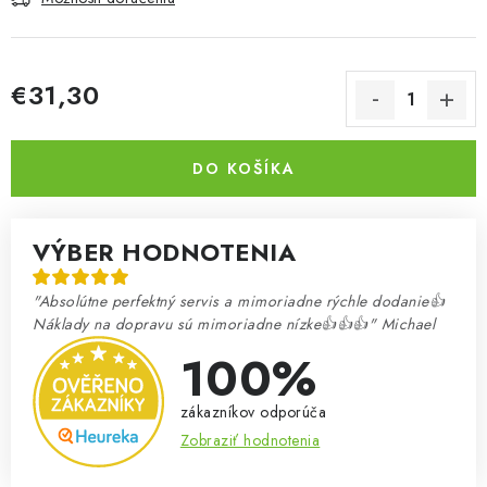
€31,30
Jednotková cena:
DO KOŠÍKA
VÝBER HODNOTENIA
"Absolútne perfektný servis a mimoriadne rýchle dodanie👍
Náklady na dopravu sú mimoriadne nízke👍👍👍" Michael
100%
zákazníkov odporúča
Zobraziť hodnotenia