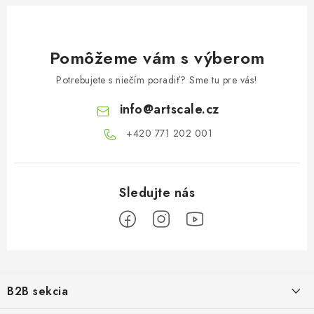
Pomôžeme vám s výberom
Potrebujete s niečím poradiť? Sme tu pre vás!
info
@
artscale.cz
+420 771 202 001​
Z
á
B2B sekcia
p