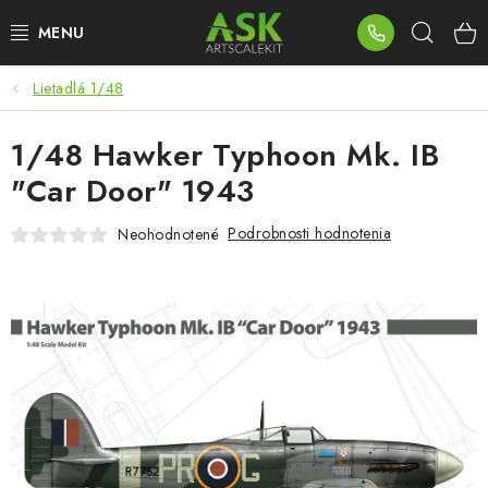
Prejsť
Hľad
na
obsah
Lietadlá 1/48
BLOG
1/48 Hawker Typhoon Mk. IB
SUMMER DAYS
"Car Door" 1943
WARHAMMER
Podrobnosti hodnotenia
Neohodnotené
ASK PRODUKTY
NOVINKY
PLASTOVÉ MODELY
PRÍSLUŠENSTVO