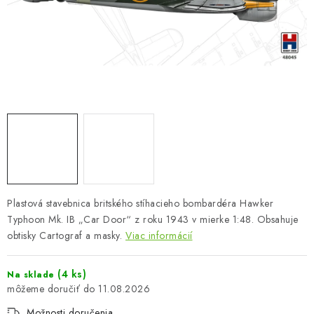
FARBY & POMÔCKY
PUBLIKÁCIE
SKY RIDERS COFFEE
VOUCHERS
PREDÁVANÉ ZNAČKY
O Nás
Moja objednávka
Kontakty
Preprava a platba
Plastová stavebnica britského stíhacieho bombardéra Hawker
Podmienky a pravidlá
Zásady ochrany osobných údajov
Typhoon Mk. IB „Car Door“ z roku 1943 v mierke 1:48. Obsahuje
Postup pri podávaní sťažností
Veľkoobchod
obtisky Cartograf a masky.
Viac informácií
Prevodník modelárskych farieb
Modelársky slovník Art Scale
FAQ
Výstavy 2026
(4 ks)
Na sklade
11.08.2026
Možnosti doručenia