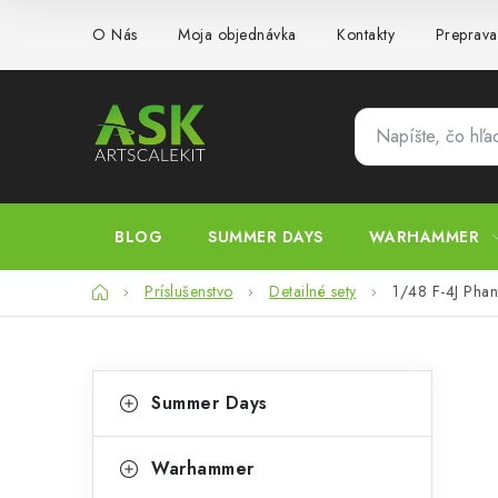
Prejsť
O Nás
Moja objednávka
Kontakty
Preprava
na
obsah
BLOG
SUMMER DAYS
WARHAMMER
Domov
Príslušenstvo
Detailné sety
1/48 F-4J Phan
B
K
Preskočiť
Summer Days
kategórie
a
o
t
č
Warhammer