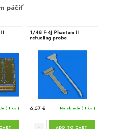
m páčiť
II
1/48 F-4J Phantom II
refueling probe
6,57 €
ade
( 1 ks )
Na sklade
( 1 ks )
 CART
ADD TO CART