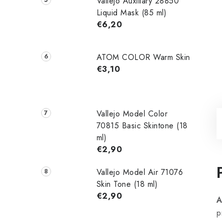
Vallejo Auxiliary 28850
Liquid Mask (85 ml)
€6,20
ATOM COLOR Warm Skin
€3,10
Vallejo Model Color
70815 Basic Skintone (18
ml)
€2,90
Vallejo Model Air 71076
Skin Tone (18 ml)
€2,90
A
p