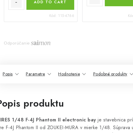
ADD TO CART
Kód:
115-4766
Kó
Odporúčanie
Popis
Parametre
Hodnotenie
Podobné produkty
Popis produktu
IRES 1/48 F-4J Phantom II electronic bay
je stavebnica pr
re F-4J Phantom II od ZOUKEI-MURA v mierke 1/48. Súprava 