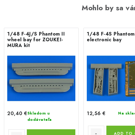
Mohlo by sa vá
1/48 F-4J/S Phantom II
1/48 F-4S Phantom 
wheel bay for ZOUKEI-
electronic bay
MURA kit
20,40 €
12,56 €
Skladom u
Na skl
dodávateľa
ADD TO