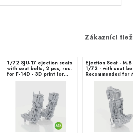
Zákazníci tiež
1/72 SJU-17 ejection seats
Ejection Seat - M.
with seat belts, 2 pcs, rec.
1/72 - with seat belts -
for F-14D - 3D print for
Recommended for 
Tamiya
F.8/FR9 Airfix