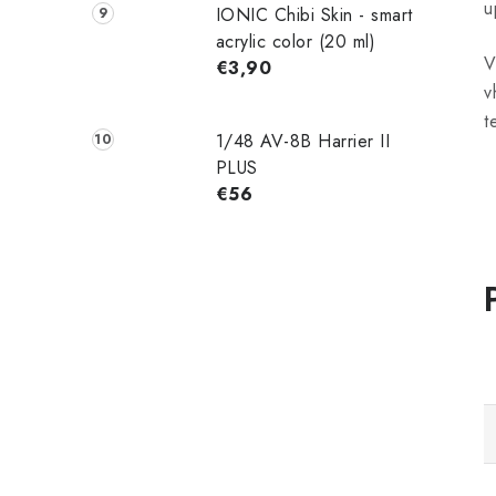
u
IONIC Chibi Skin - smart
acrylic color (20 ml)
V
€3,90
v
t
1/48 AV-8B Harrier II
PLUS
€56