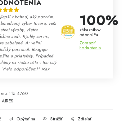
ODNOTENIA
100%
jlepší obchod, aký poznám.
bmedzený výber tovaru, veľa
zákazníkov
astnej výroby, všetko
odporúča
ektne sedí. Rýchly servis,
Zobraziť
e zabalené. A: veľmi
hodnotenia
teľský personál. Reaguje
žite a priateľsky. Prípadné
lémy sa riešia ešte v ten istý
. Vrelo odporúčam!" Max
aru:
115-4760
:
AIRES
č
Opýtať sa
Strážiť
Zdieľať