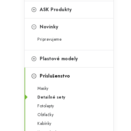
e
n
g
ASK Produkty
ý
ó
p
r
Novinky
a
i
Pripravujeme
e
n
e
Plastové modely
l
Príslušenstvo
Masky
Detailné sety
Fotolepty
Obtlačky
Kabínky