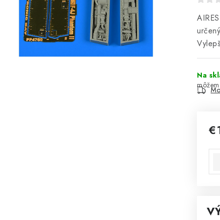
AIRES 
určen
Vylepš
Na sk
Mo
€
Jed
V