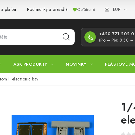
EUR
 a platba
Podmienky a pravidlá
Zásady ochrany osobných úd
Obľúbené
+420 771 202 00
(Po – Pia: 8:30 –
ASK PRODUKTY
NOVINKY
PLASTOVÉ M
tom II electronic bay
1/
el