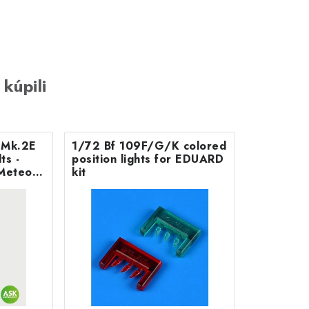
 kúpili
B Mk.2E
1/72 Bf 109F/G/K colored
position lights for EDUARD
Meteor
kit