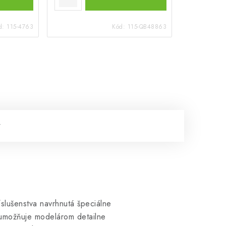
d:
115-4763
Kód:
115-QB48863
íslušenstva navrhnutá špeciálne
umožňuje modelárom detailne