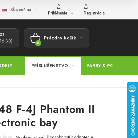
Slovenčina
ajov
Postup pri podávaní sťažností
Veľkoobchod
Prevodn
Prihlásenie
Registrácia
1​
Prázdny košík
 16:30)
NÁKUPNÝ
KOŠÍK
ODELY
PRÍSLUŠENSTVO
FARBY & POMÔCKY
48 F-4J Phantom II
ectronic bay
Podrobnosti hodnotenia
Neohodnotené