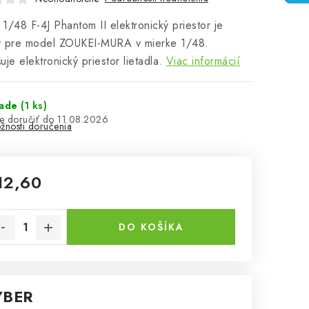
1/48 F-4J Phantom II elektronický priestor je
ý pre model ZOUKEI-MURA v mierke 1/48.
uje elektronický priestor lietadla.
Viac informácií
lade
(1 ks)
11.08.2026
žnosti doručenia
12,60
notková cena:
DO KOŠÍKA
ÝBER