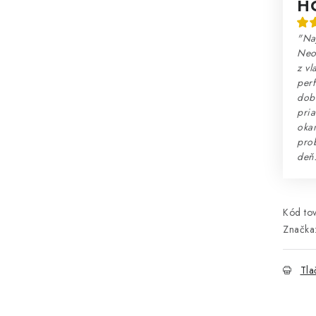
H
"Na
Neo
z vl
perf
dobr
pria
okam
prob
deň
Kód tov
Značka
Tla