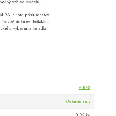
konečný vzhľad modelu.
MURA je toto príslušenstvo
úroveň detailov. Inštalácia
ického vybavenia lietadla.
AIRES
Detailné sety
0.02 kg