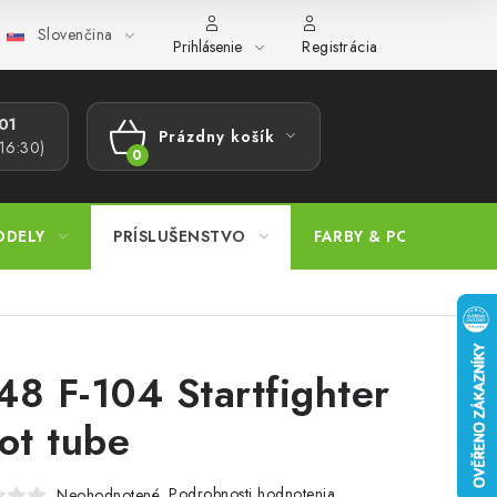
Slovenčina
ajov
Postup pri podávaní sťažností
Veľkoobchod
Prevodn
Prihlásenie
Registrácia
1​
Prázdny košík
 16:30)
NÁKUPNÝ
KOŠÍK
ODELY
PRÍSLUŠENSTVO
FARBY & POMÔCKY
48 F-104 Startfighter
tot tube
Podrobnosti hodnotenia
Neohodnotené