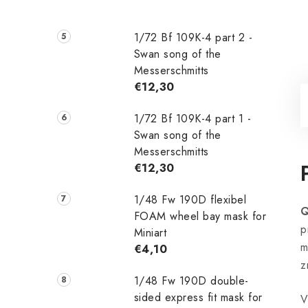
1/72 Bf 109K-4 part 2 -
Swan song of the
Messerschmitts
€12,30
1/72 Bf 109K-4 part 1 -
Swan song of the
Messerschmitts
€12,30
1/48 Fw 190D flexibel
Q
FOAM wheel bay mask for
p
Miniart
m
€4,10
z
1/48 Fw 190D double-
sided express fit mask for
V