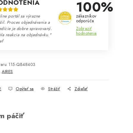
100%
ODNOTENIA
zákazníkov
ine portál sa výrazne
odporúča
šil. Proces objednávania a
Zobraziť
dície je dobre spravovaný.
hodnotenia
la reakcia na objednávku."
ef
aru:
115-QB48403
:
AIRES
č
Opýtať sa
Strážiť
Zdieľať
m páčiť