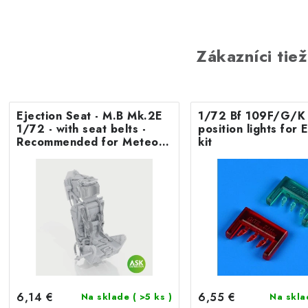
Zákazníci tiež
Ejection Seat - M.B Mk.2E
1/72 Bf 109F/G/K 
1/72 - with seat belts -
position lights fo
Recommended for Meteor
kit
F.8/FR9 Airfix
6,14 €
6,55 €
Na sklade
( >5 ks )
Na skl