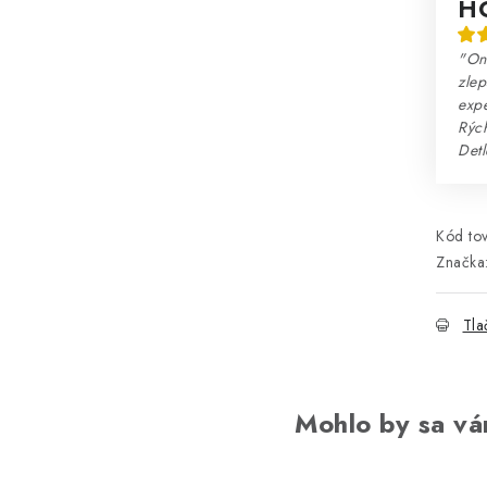
H
"Onl
zlep
expe
Rých
Detl
Kód tov
Značka
Tla
Mohlo by sa vá