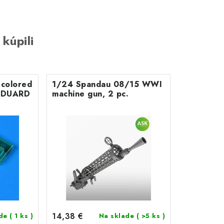
 kúpili
colored
1/24 Spandau 08/15 WWI
r EDUARD
machine gun, 2 pc.
14,38 €
ade
( 1 ks )
Na sklade
( >5 ks )