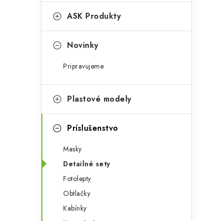
e
n
g
ASK Produkty
ý
ó
p
r
Novinky
a
i
Pripravujeme
e
n
e
Plastové modely
l
Príslušenstvo
Masky
Detailné sety
Fotolepty
Obtlačky
Kabínky