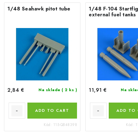
1/48 Seahawk pitot tube
1/48 F-104 Startfi
external fuel tanks
2,84 €
11,91 €
Na sklade
( 2 ks )
Na skl
ADD TO CART
ADD TO
Kód:
115-QB48398
Kód:
1