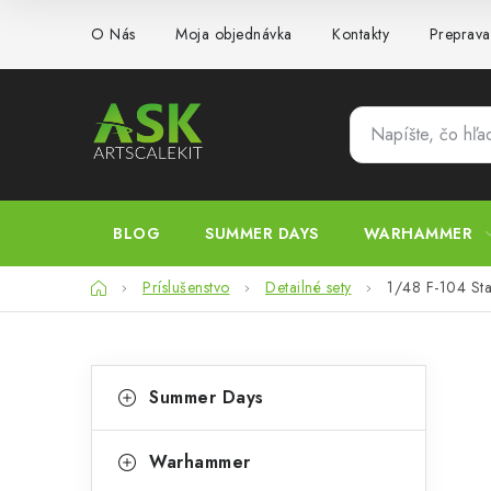
Prejsť
O Nás
Moja objednávka
Kontakty
Preprava
na
obsah
BLOG
SUMMER DAYS
WARHAMMER
Domov
Príslušenstvo
Detailné sety
1/48 F-104 Star
B
K
Preskočiť
Summer Days
kategórie
a
o
t
č
Warhammer