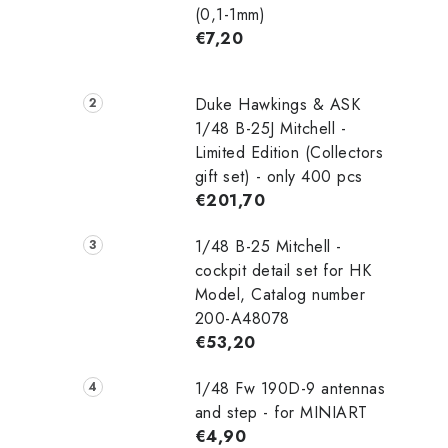
(0,1-1mm)
€7,20
Duke Hawkings & ASK
1/48 B-25J Mitchell -
Limited Edition (Collectors
gift set) - only 400 pcs
€201,70
1/48 B-25 Mitchell -
cockpit detail set for HK
Model, Catalog number
200-A48078
€53,20
1/48 Fw 190D-9 antennas
and step - for MINIART
€4,90