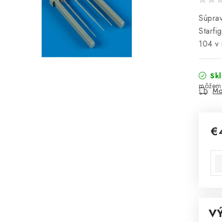
Súprav
Starfi
104 v 
Sk
Mo
€
Jed
V