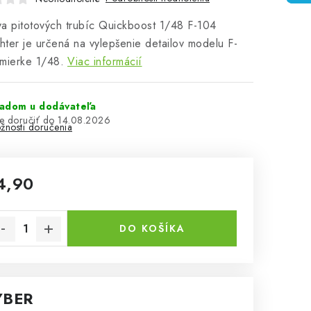
a pitotových trubíc Quickboost 1/48 F-104
ghter je určená na vylepšenie detailov modelu F-
mierke 1/48.
Viac informácií
ladom u dodávateľa
14.08.2026
žnosti doručenia
4,90
notková cena:
DO KOŠÍKA
ÝBER