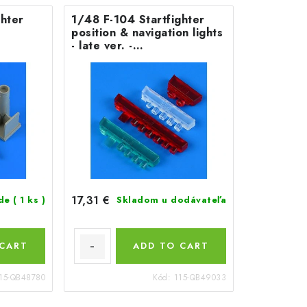
ghter
1/48 F-104 Startfighter
position & navigation lights
- late ver. -
KINETIC/AMMO
17,31 €
ade
( 1 ks )
Skladom u dodávateľa
 CART
ADD TO CART
15-QB48780
Kód:
115-QB49033