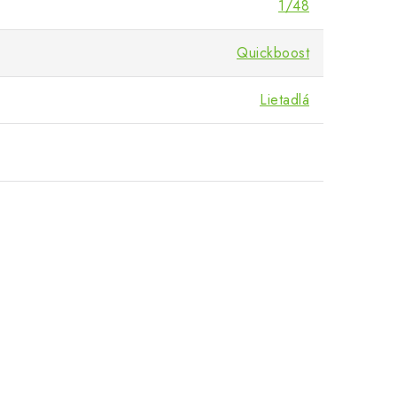
1/48
Quickboost
Lietadlá