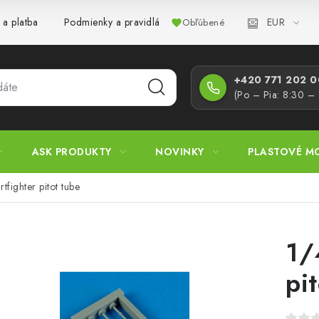
EUR
 a platba
Podmienky a pravidlá
Zásady ochrany osobných úd
Obľúbené
+420 771 202 00
(Po – Pia: 8:30 –
ASK PRODUKTY
NOVINKY
PLASTOVÉ M
tfighter pitot tube
1/
pi