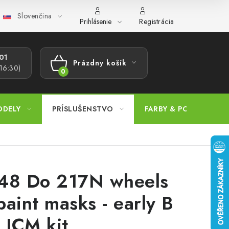
Slovenčina
ajov
Postup pri podávaní sťažností
Veľkoobchod
Prevodn
Prihlásenie
Registrácia
1​
Prázdny košík
 16:30)
NÁKUPNÝ
KOŠÍK
ODELY
PRÍSLUŠENSTVO
FARBY & POMÔCKY
48 Do 217N wheels
paint masks - early B
r ICM kit