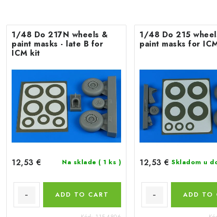
1/48 Do 217N wheels &
1/48 Do 215 wheel
paint masks - late B for
paint masks for ICM
ICM kit
12,53 €
12,53 €
Na sklade
( 1 ks )
Skladom u d
ADD TO CART
ADD TO
Kód:
115-4806
Kó