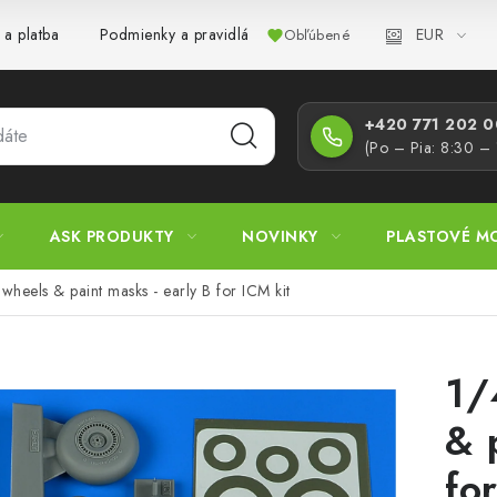
EUR
 a platba
Podmienky a pravidlá
Zásady ochrany osobných úd
Obľúbené
+420 771 202 00
(Po – Pia: 8:30 –
ASK PRODUKTY
NOVINKY
PLASTOVÉ M
heels & paint masks - early B for ICM kit
1/
& 
fo