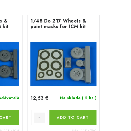
s &
1/48 Do 217 Wheels &
 kit
paint masks for ICM kit
12,53 €
odávateľa
Na sklade
( 2 ks )
 CART
ADD TO CART
d:
115-4816
Kód:
115-4789