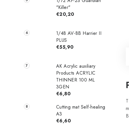
1/72 AF-2S Guardian
"Killer"
€20,20
1/48 AV-8B Harrier II
PLUS
€55,90
AK Acrylic auxiliary
Products ACRYLIC
THINNER 100 ML
3GEN
€6,80
T
Cutting mat Self-healing
m
A3
B
€6,60