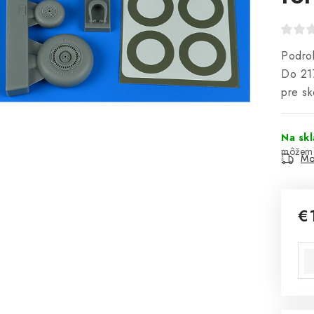
Podrob
Do 21
pre sk
Na sk
Mo
€
Jed