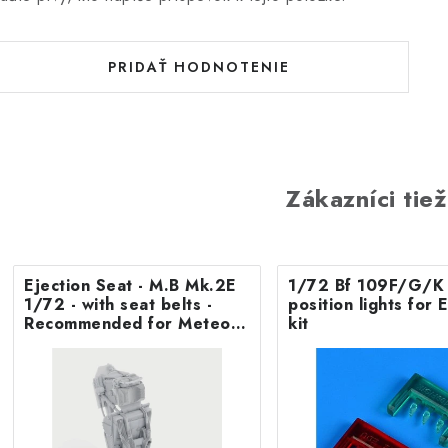
PRIDAŤ HODNOTENIE
Zákazníci tiež
Ejection Seat - M.B Mk.2E
1/72 Bf 109F/G/K 
1/72 - with seat belts -
position lights fo
Recommended for Meteor
kit
F.8/FR9 Airfix