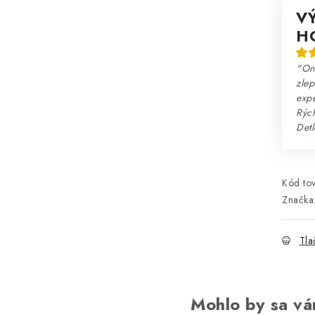
V
H
"Onl
zlep
expe
Rých
Detl
Kód tov
Značka
Tla
Mohlo by sa vá