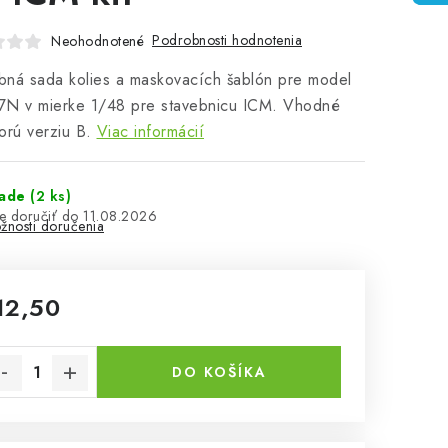
Podrobnosti hodnotenia
Neohodnotené
ná sada kolies a maskovacích šablón pre model
7N v mierke 1/48 pre stavebnicu ICM. Vhodné
orú verziu B.
Viac informácií
lade
(2 ks)
11.08.2026
žnosti doručenia
12,50
notková cena:
DO KOŠÍKA