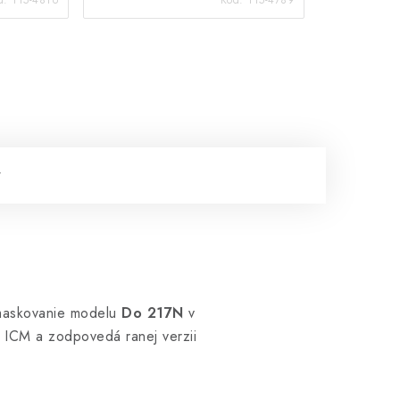
 maskovanie modelu
Do 217N
v
u ICM a zodpovedá ranej verzii