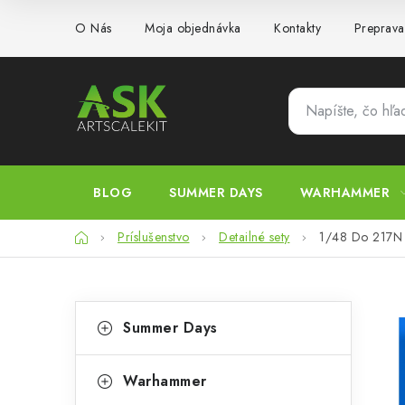
Prejsť
O Nás
Moja objednávka
Kontakty
Preprava
na
obsah
BLOG
SUMMER DAYS
WARHAMMER
Domov
Príslušenstvo
Detailné sety
1/48 Do 217N w
B
K
Preskočiť
Summer Days
kategórie
a
o
t
č
Warhammer