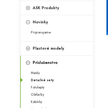
e
n
g
ASK Produkty
ý
ó
p
r
Novinky
a
i
Pripravujeme
e
n
e
Plastové modely
l
Príslušenstvo
Masky
Detailné sety
Fotolepty
Obtlačky
Kabínky