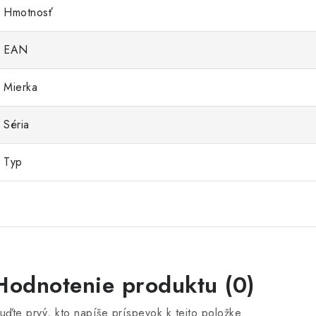
Hmotnosť
EAN
Mierka
Séria
Typ
Hodnotenie produktu (0)
uďte prvý, kto napíše príspevok k tejto položke.