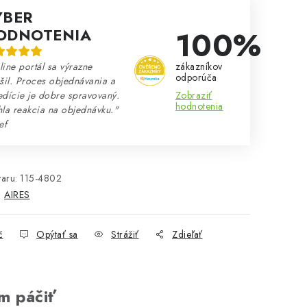
ÝBER
100%
ODNOTENIA
zákazníkov
ine portál sa výrazne
odporúča
šil. Proces objednávania a
Zobraziť
dície je dobre spravovaný.
hodnotenia
la reakcia na objednávku."
ef
aru:
115-4802
:
AIRES
č
Opýtať sa
Strážiť
Zdieľať
m páčiť