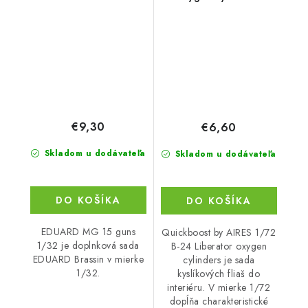
€9,30
€6,60
Skladom u dodávateľa
Skladom u dodávateľa
DO KOŠÍKA
DO KOŠÍKA
EDUARD MG 15 guns
Quickboost by AIRES 1/72
1/32 je doplnková sada
B-24 Liberator oxygen
EDUARD Brassin v mierke
cylinders je sada
1/32.
kyslíkových fliaš do
interiéru. V mierke 1/72
dopĺňa charakteristické