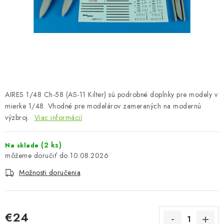
FARBY & POMÔCKY
PUBLIKÁCIE
SKY RIDERS COFFEE
VOUCHERS
AIRES 1/48 Ch-58 (AS-11 Kilter) sú podrobné doplnky pre modely v
PREDÁVANÉ ZNAČKY
mierke 1/48. Vhodné pre modelárov zameraných na modernú
výzbroj.
Viac informácií
O Nás
Moja objednávka
Kontakty
Preprava a platba
(2 ks)
Na sklade
Podmienky a pravidlá
Zásady ochrany osobných údajov
10.08.2026
Postup pri podávaní sťažností
Veľkoobchod
Možnosti doručenia
Prevodník modelárskych farieb
Modelársky slovník Art Scale
FAQ
Výstavy 2026
€24