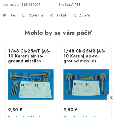
Kód tovaru:
115-480017
Značka:
AIRES
Tlač
Opýtať sa
Strážiť
Zdieľať
Mohlo by sa vám páčiť
1/48 Ch-25MT (AS-
1/48 Ch-25MR (AS-
10 Karen) air-to-
10 Karen) air-to-
ground missiles
ground missiles
9,50 €
9,50 €