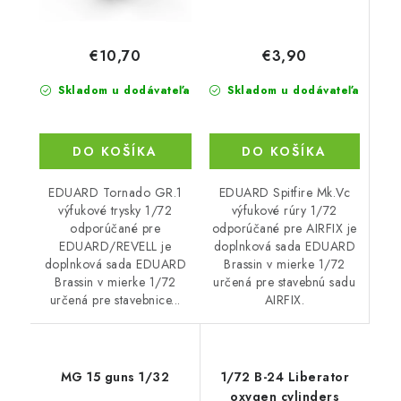
€3,90
€10,70
Skladom u dodávateľa
Skladom u dodávateľa
DO KOŠÍKA
DO KOŠÍKA
EDUARD Spitfire Mk.Vc
EDUARD Tornado GR.1
výfukové rúry 1/72
výfukové trysky 1/72
odporúčané pre AIRFIX je
odporúčané pre
doplnková sada EDUARD
EDUARD/REVELL je
Brassin v mierke 1/72
doplnková sada EDUARD
určená pre stavebnú sadu
Brassin v mierke 1/72
AIRFIX.
určená pre stavebnice...
MG 15 guns 1/32
1/72 B-24 Liberator
oxygen cylinders