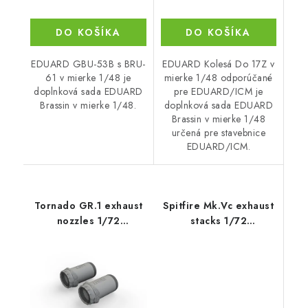
DO KOŠÍKA
DO KOŠÍKA
EDUARD GBU-53B s BRU-
EDUARD Kolesá Do 17Z v
61 v mierke 1/48 je
mierke 1/48 odporúčané
doplnková sada EDUARD
pre EDUARD/ICM je
Brassin v mierke 1/48.
doplnková sada EDUARD
Brassin v mierke 1/48
určená pre stavebnice
EDUARD/ICM.
Tornado GR.1 exhaust
Spitfire Mk.Vc exhaust
nozzles 1/72
stacks 1/72
recommended for
recommended for
EDUARD/REVELL
AIRFIX