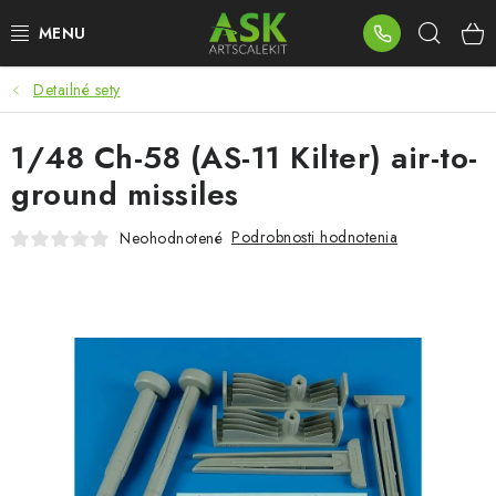
Prejsť
Hľad
na
obsah
Detailné sety
BLOG
1/48 Ch-58 (AS-11 Kilter) air-to-
SUMMER DAYS
ground missiles
WARHAMMER
Podrobnosti hodnotenia
Neohodnotené
ASK PRODUKTY
NOVINKY
PLASTOVÉ MODELY
PRÍSLUŠENSTVO