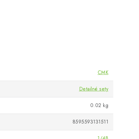
CMK
Detailné sety
0.02 kg
8595593131511
1/48