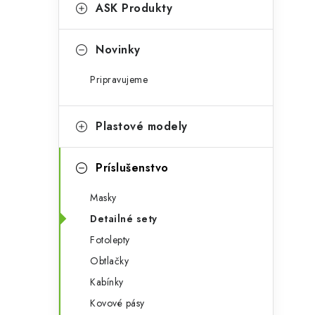
g
ASK Produkty
ý
ó
p
r
Novinky
a
i
Pripravujeme
e
n
e
Plastové modely
l
Príslušenstvo
Masky
Detailné sety
Fotolepty
Obtlačky
Kabínky
Kovové pásy