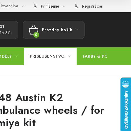
lovenčina
ajov
Postup pri podávaní sťažností
Veľkoobchod
Prevodn
Prihlásenie
Registrácia
1​
Prázdny košík
 16:30)
NÁKUPNÝ
KOŠÍK
ODELY
PRÍSLUŠENSTVO
FARBY & POMÔCKY
48 Austin K2
bulance wheels / for
miya kit