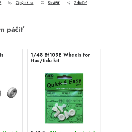
č
Opýtať sa
Strážiť
Zdieľať
m páčiť
ls
1/48 Bf109E Wheels for
Has/Edu kit