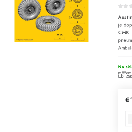
Austi
je dop
CMK
.
pneuma
Ambul
Na sk
Mo
€
Jed