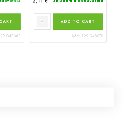
2,11 €
odávateľa
Skladom u dodávateľa
 CART
ADD TO CART
129-Q48383
Kód:
129-Q48070