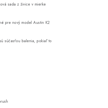
ová sada z živice v mierke
ené pre nový model Austin K2
sú súčasťou balenia, pokiaľ to
brush