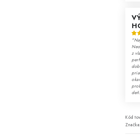
V
H
"Na
Neo
z vl
perf
dobr
pria
okam
prob
deň
Kód tov
Značka