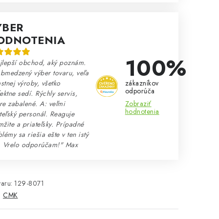
ÝBER
ODNOTENIA
100%
jlepší obchod, aký poznám.
bmedzený výber tovaru, veľa
zákazníkov
astnej výroby, všetko
odporúča
ektne sedí. Rýchly servis,
Zobraziť
e zabalené. A: veľmi
hodnotenia
teľský personál. Reaguje
žite a priateľsky. Prípadné
lémy sa riešia ešte v ten istý
. Vrelo odporúčam!" Max
aru:
129-8071
:
CMK