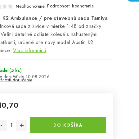
Podrobnosti hodnotenia
Neohodnotené
n K2 Ambulance / pre stavebnú sadu Tamiya
lnková sada z živice v mierke 1:48 od značky
 Veľmi detailné odliate kolesá s nahustenými
tikami, určené pre nový model Austin K2
ance.
Viac informácií
lade
(5 ks)
10.08.2026
žnosti doručenia
10,70
notková cena:
DO KOŠÍKA