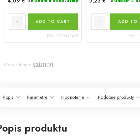
4,09 €
7,23 €
Skladom u dodávateľa
Skladom u d
ADD TO CART
ADD TO
Kód:
129-Q48405
Kód:
Odporúčanie
Popis
Parametre
Hodnotenie
Podobné produkty
Popis produktu