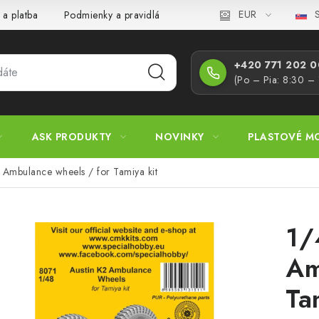
EUR
S
 a platba
Podmienky a pravidlá
Zásady ochrany osobných úd
+420 771 202 00
(Po – Pia: 8:30 –
ASK PRODUKTY
NOVINKY
PLASTOVÉ M
 Ambulance wheels / for Tamiya kit
1/
Am
Ta