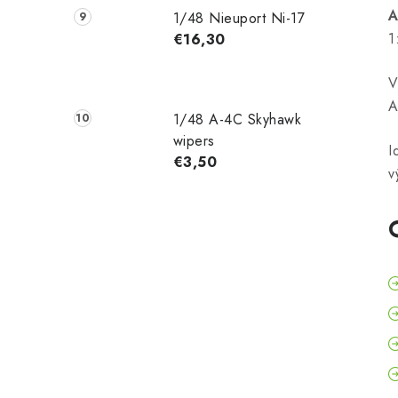
A
1/48 Nieuport Ni-17
1
€16,30
V
A
1/48 A-4C Skyhawk
wipers
I
€3,50
v