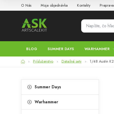
Prejsť
O Nás
Moja objednávka
Kontakty
Preprava
na
obsah
BLOG
SUMMER DAYS
WARHAMMER
Domov
Príslušenstvo
Detailné sety
1/48 Austin K2
B
K
Preskočiť
Summer Days
kategórie
a
o
t
č
Warhammer
e
n