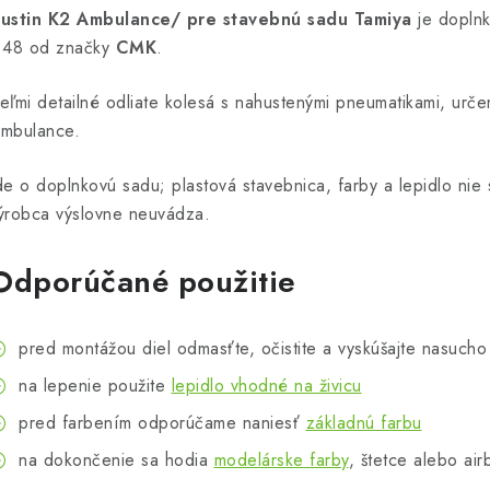
ustin K2 Ambulance/ pre stavebnú sadu Tamiya
je doplnk
:48 od značky
CMK
.
eľmi detailné odliate kolesá s nahustenými pneumatikami, urč
mbulance.
de o doplnkovú sadu; plastová stavebnica, farby a lepidlo nie 
ýrobca výslovne neuvádza.
Odporúčané použitie
pred montážou diel odmasťte, očistite a vyskúšajte nasucho
na lepenie použite
lepidlo vhodné na živicu
pred farbením odporúčame naniesť
základnú farbu
na dokončenie sa hodia
modelárske farby
, štetce alebo air