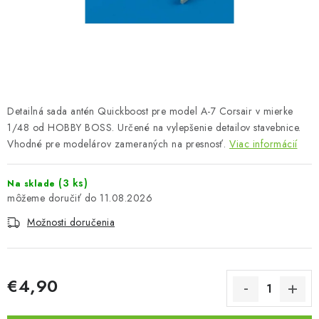
FARBY & POMÔCKY
PUBLIKÁCIE
SKY RIDERS COFFEE
Detailná sada antén Quickboost pre model A-7 Corsair v mierke
VOUCHERS
1/48 od HOBBY BOSS. Určené na vylepšenie detailov stavebnice.
Vhodné pre modelárov zameraných na presnosť.
Viac informácií
PREDÁVANÉ ZNAČKY
(3 ks)
Na sklade
O Nás
Moja objednávka
Kontakty
Preprava a platba
11.08.2026
Podmienky a pravidlá
Zásady ochrany osobných údajov
Možnosti doručenia
Postup pri podávaní sťažností
Veľkoobchod
Prevodník modelárskych farieb
Modelársky slovník Art Scale
FAQ
Výstavy 2026
€4,90
Jednotková cena: