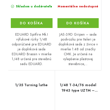
Momentálne nedostupné
Skladom u dodávateľa
DO KOŠÍKA
DO KOŠÍKA
JAS-39D Gripen – sada
EDUARD Spitfire Mk.I
podvozku pre Italeri je
výfukové rúrky 1/48
doplnková sada z živice v
odporúčané pre EDUARD
mierke 1:48 od značky
je doplnková sada
CMK. Je určená na
EDUARD Brassin v mierke
vylepšenie plastovej
1/48 určená pre stavebnú
stavebnice,...
sadu EDUARD.
1/35 Turning lathe
1/48 T-34/76 model
1943 type UZTM –
conv. set for