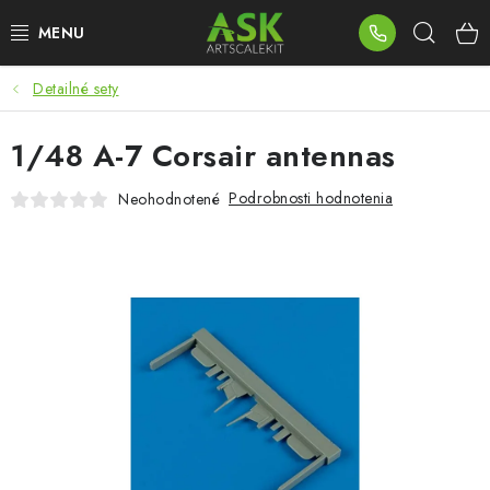
Prejsť
Hľad
na
obsah
Detailné sety
BLOG
1/48 A-7 Corsair antennas
SUMMER DAYS
Podrobnosti hodnotenia
Neohodnotené
WARHAMMER
ASK PRODUKTY
NOVINKY
PLASTOVÉ MODELY
PRÍSLUŠENSTVO