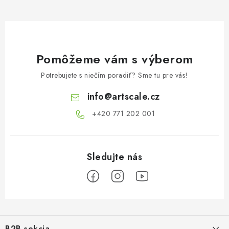
Pomôžeme vám s výberom
Potrebujete s niečím poradiť? Sme tu pre vás!
info
@
artscale.cz
+420 771 202 001​
Z
á
B2B sekcia