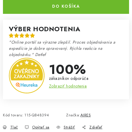
DO KOŠÍKA
VÝBER HODNOTENIA
"Online portál sa výrazne zlepšil. Proces objednávania a
expedície je dobre spravovaný. Rýchla reakcia na
objednávku." Detlef
100%
zákazníkov odporúča
Zobraziť hodnotenia
Kód tovaru:
115-QB48394
Značka:
AIRES
Tlač
Opýtať sa
Strážiť
Zdieľať