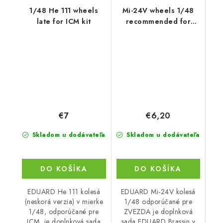
1/48 He 111 wheels
Mi-24V wheels 1/48
late for ICM kit
recommended for
ZVEZDA
€7
€6,20
Skladom u dodávateľa
Skladom u dodávateľa
DO KOŠÍKA
DO KOŠÍKA
EDUARD He 111 kolesá
EDUARD Mi-24V kolesá
(neskorá verzia) v mierke
1/48 odporúčané pre
1/48, odporúčané pre
ZVEZDA je doplnková
ICM, je doplnková sada
sada EDUARD Brassin v