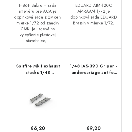
F-86F Sabre – sada
EDUARD AIM-120C
interiéru pre ACA je
AMRAAM 1/72 je
doplnková sada z živice v
doplnková sada EDUARD
mierke 1/72 od značky
Brassin v mierke 1/72.
CMK. Je určená na
vylepšenie plastovej
stavebnice,...
Spitfire Mk.I exhaust
1/48 JAS-39D Gripen -
stacks 1/48
undercariage set for
recommended for
Italeri
EDUARD
€9,20
€6,20