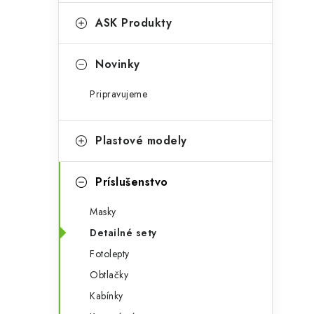
e
n
g
ASK Produkty
ý
ó
p
r
Novinky
a
i
Pripravujeme
e
n
e
Plastové modely
l
Príslušenstvo
Masky
Detailné sety
Fotolepty
Obtlačky
Kabínky