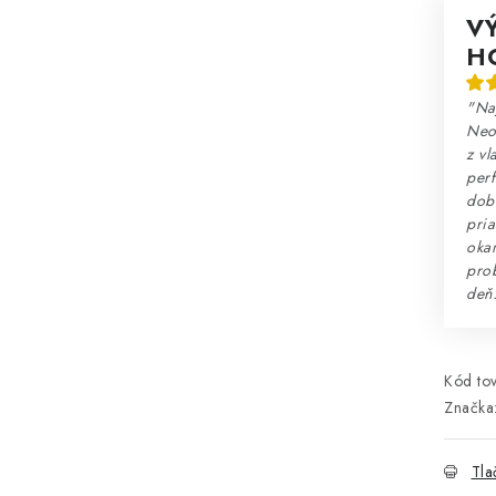
V
H
"Na
Neo
z vl
perf
dobr
pria
okam
prob
deň
Kód tov
Značka
Tla