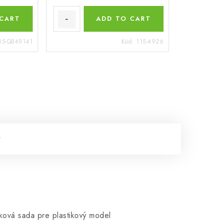
 CART
ADD TO CART
15-QB49141
Kód:
115-4926
ková sada pre plastikový model