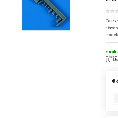
Quick
stave
modelo
Na sk
Mo
€
Jed