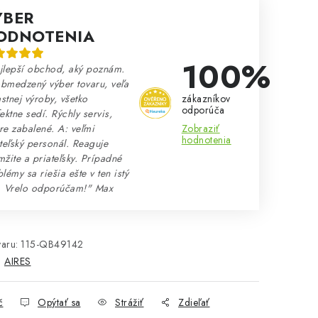
ÝBER
ODNOTENIA
100%
jlepší obchod, aký poznám.
bmedzený výber tovaru, veľa
zákazníkov
astnej výroby, všetko
odporúča
ektne sedí. Rýchly servis,
Zobraziť
e zabalené. A: veľmi
hodnotenia
teľský personál. Reaguje
žite a priateľsky. Prípadné
lémy sa riešia ešte v ten istý
. Vrelo odporúčam!" Max
aru:
115-QB49142
:
AIRES
č
Opýtať sa
Strážiť
Zdieľať