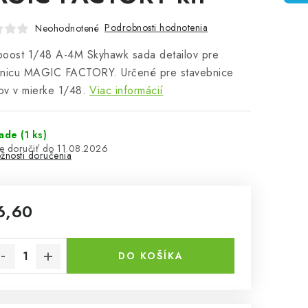
Podrobnosti hodnotenia
Neohodnotené
boost 1/48 A-4M Skyhawk sada detailov pre
bnicu MAGIC FACTORY. Určené pre stavebnice
v v mierke 1/48.
Viac informácií
lade
(1 ks)
11.08.2026
žnosti doručenia
6,60
notková cena:
DO KOŠÍKA