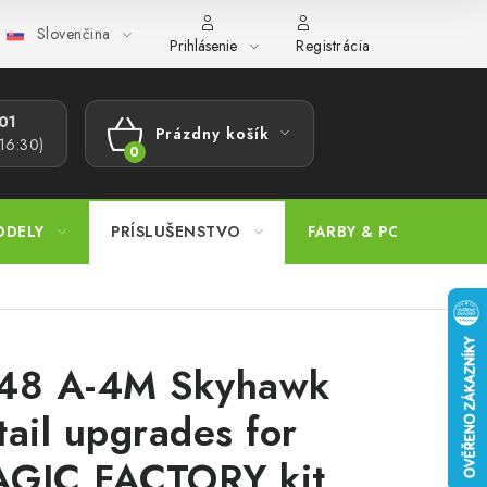
Slovenčina
ajov
Postup pri podávaní sťažností
Veľkoobchod
Prevodn
Prihlásenie
Registrácia
1​
Prázdny košík
 16:30)
NÁKUPNÝ
KOŠÍK
ODELY
PRÍSLUŠENSTVO
FARBY & POMÔCKY
48 A-4M Skyhawk
tail upgrades for
GIC FACTORY kit