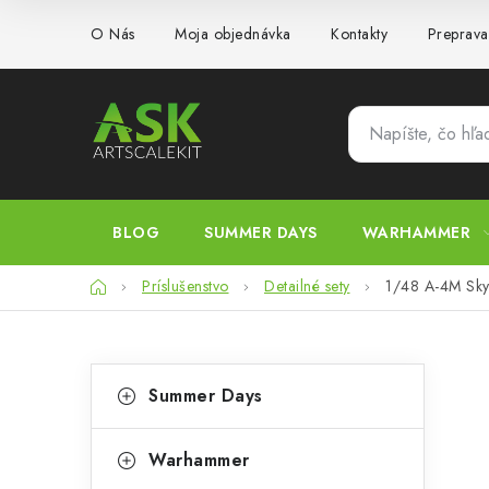
Prejsť
O Nás
Moja objednávka
Kontakty
Preprava
na
obsah
BLOG
SUMMER DAYS
WARHAMMER
Domov
Príslušenstvo
Detailné sety
1/48 A-4M Sky
B
K
Preskočiť
Summer Days
kategórie
a
o
t
č
Warhammer