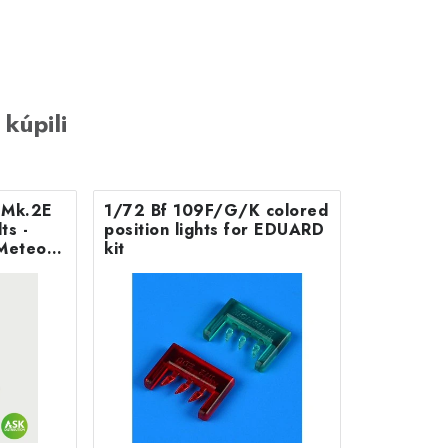
 kúpili
B Mk.2E
1/72 Bf 109F/G/K colored
position lights for EDUARD
Meteor
kit