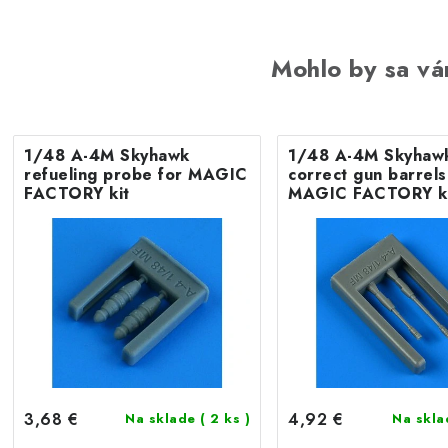
Mohlo by sa vá
1/48 A-4M Skyhawk
1/48 A-4M Skyhaw
refueling probe for MAGIC
correct gun barrels
FACTORY kit
MAGIC FACTORY k
3,68 €
4,92 €
Na sklade
( 2 ks )
Na skl