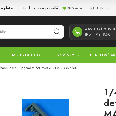
EUR
 a platba
Podmienky a pravidlá
Zásady ochrany osobných úd
Obľúbené
+420 771 202 00
(Po – Pia: 8:30 –
ASK PRODUKTY
NOVINKY
PLASTOVÉ M
hawk detail upgrades for MAGIC FACTORY kit
1/
de
MA