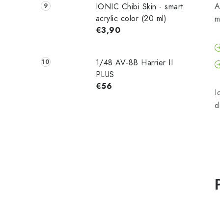
A
IONIC Chibi Skin - smart
acrylic color (20 ml)
m
€3,90
1/48 AV-8B Harrier II
PLUS
€56
I
d