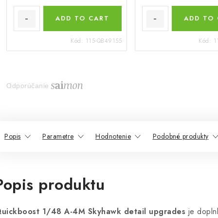
ADD TO CART
ADD TO
Kód:
115-QB49155
Kód:
1
Odporúčanie
Popis
Parametre
Hodnotenie
Podobné produkty
Popis produktu
uickboost 1/48 A-4M Skyhawk detail upgrades
je dopln