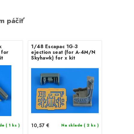
m páčiť
k
1/48 Escapac 1G-3
 for
ejection seat (for A-4M/N
it
Skyhawk) for x kit
10,57 €
ade
( 1 ks )
Na sklade
( 2 ks )