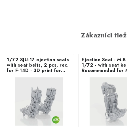
Zákazníci tiež
1/72 SJU-17 ejection seats
Ejection Seat - M.
with seat belts, 2 pcs, rec.
1/72 - with seat belts -
for F-14D - 3D print for
Recommended for 
Tamiya
F.8/FR9 Airfix