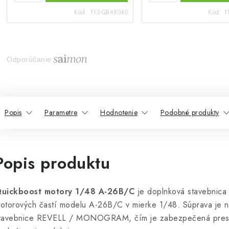
Kód:
115-QB48040
Kód:
1
Odporúčanie
Popis
Parametre
Hodnotenie
Podobné produkty
Popis produktu
uickboost motory 1/48 A-26B/C
je doplnková stavebnica 
otorových častí modelu A-26B/C v mierke 1/48. Súprava je n
tavebnice REVELL / MONOGRAM, čím je zabezpečená presná 