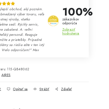
100%
jlepší obchod, aký poznám.
bmedzený výber tovaru, veľa
zákazníkov
astnej výroby, všetko
odporúča
ektne sedí. Rýchly servis,
Zobraziť
e zabalené. A: veľmi
hodnotenia
teľský personál. Reaguje
žite a priateľsky. Prípadné
lémy sa riešia ešte v ten istý
. Vrelo odporúčam!" Max
aru:
115-QB48062
:
AIRES
č
Opýtať sa
Strážiť
Zdieľať