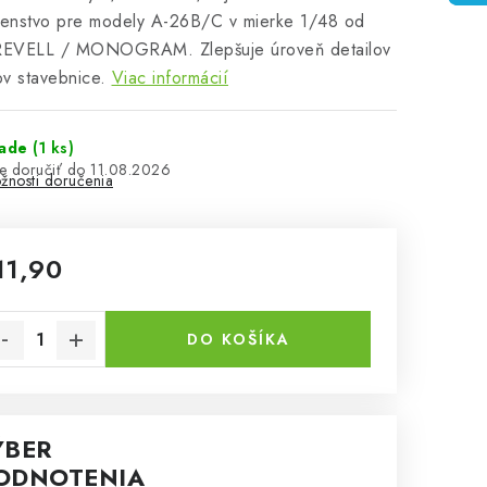
šenstvo pre modely A-26B/C v mierke 1/48 od
 REVELL / MONOGRAM. Zlepšuje úroveň detailov
v stavebnice.
Viac informácií
lade
(1 ks)
11.08.2026
žnosti doručenia
11,90
notková cena:
DO KOŠÍKA
ÝBER
ODNOTENIA