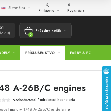
Slovenčina
ajov
Postup pri podávaní sťažností
Veľkoobchod
Prevodn
Prihlásenie
Registrácia
1​
Prázdny košík
 16:30)
NÁKUPNÝ
KOŠÍK
ODELY
PRÍSLUŠENSTVO
FARBY & POMÔCKY
48 A-26B/C engines
Podrobnosti hodnotenia
Neohodnotené
oost motory 1/48 A-26B/C je detailné