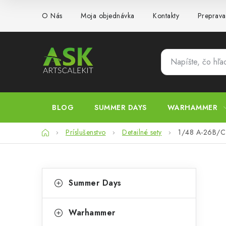
Prejsť
O Nás
Moja objednávka
Kontakty
Preprava
na
obsah
BLOG
SUMMER DAYS
WARHAMMER
Domov
Príslušenstvo
Detailné sety
1/48 A-26B/C 
B
K
Preskočiť
Summer Days
kategórie
a
o
t
č
Warhammer