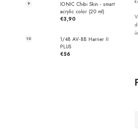
k
IONIC Chibi Skin - smart
acrylic color (20 ml)
V
€3,90
d
ú
1/48 AV-8B Harrier II
PLUS
€56