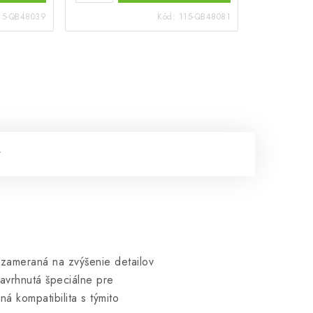
15-QB48039
Kód:
115-QB48081
zameraná na zvýšenie detailov
avrhnutá špeciálne pre
kompatibilita s týmito