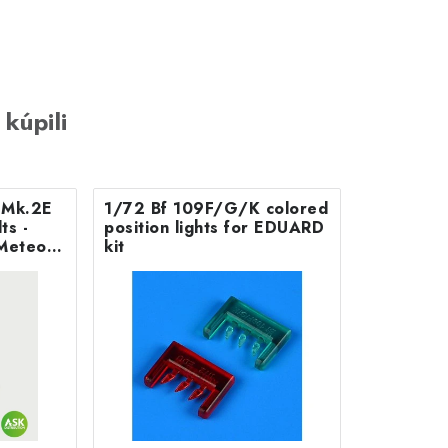
 kúpili
B Mk.2E
1/72 Bf 109F/G/K colored
position lights for EDUARD
Meteor
kit