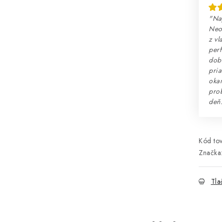
"Na
Neo
z vl
perf
dobr
pria
okam
prob
deň
Kód tov
Značka
Tla