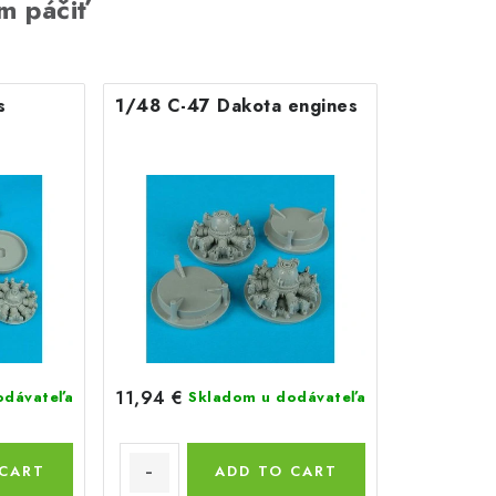
m páčiť
s
1/48 C-47 Dakota engines
11,94 €
odávateľa
Skladom u dodávateľa
 CART
ADD TO CART