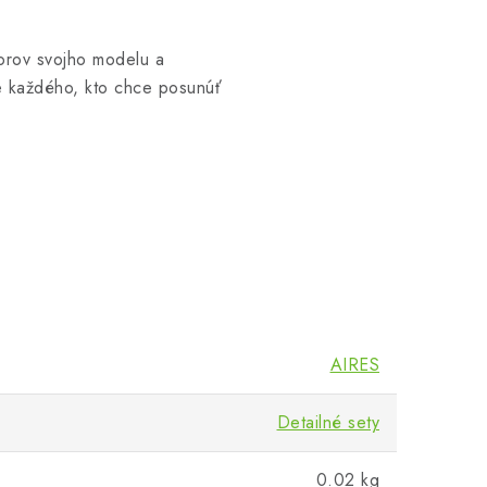
torov svojho modelu a
re každého, kto chce posunúť
AIRES
Detailné sety
0.02 kg