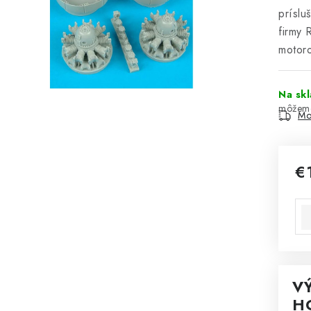
príslu
firmy
motoro
Na sk
Mo
€
Jed
V
H