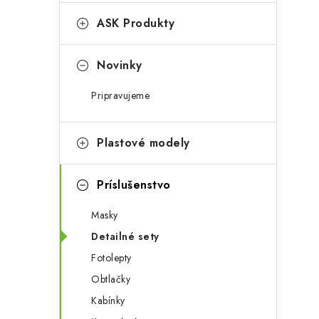
e
n
g
ASK Produkty
ý
ó
p
r
Novinky
a
i
Pripravujeme
e
n
e
Plastové modely
l
Príslušenstvo
Masky
Detailné sety
Fotolepty
Obtlačky
Kabínky