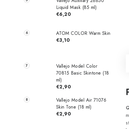
Vallejo Auxiliary 28850
Liquid Mask (85 ml)
€6,20
ATOM COLOR Warm Skin
€3,10
Vallejo Model Color
70815 Basic Skintone (18
ml)
€2,90
Vallejo Model Air 71076
Skin Tone (18 ml)
Q
€2,90
m
s