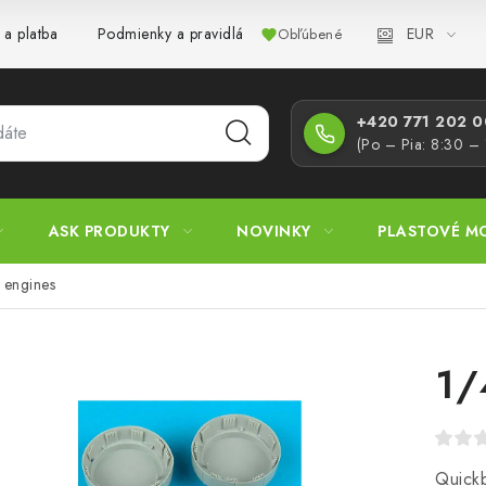
EUR
 a platba
Podmienky a pravidlá
Zásady ochrany osobných úd
Obľúbené
+420 771 202 00
(Po – Pia: 8:30 –
ASK PRODUKTY
NOVINKY
PLASTOVÉ M
engines
1/
Quickb