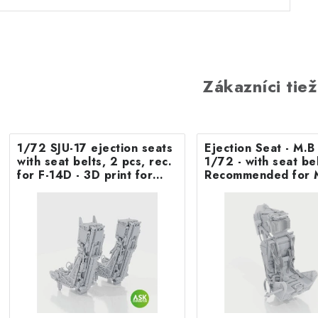
Zákazníci tiež
1/72 SJU-17 ejection seats
Ejection Seat - M.
with seat belts, 2 pcs, rec.
1/72 - with seat belts -
for F-14D - 3D print for
Recommended for 
Tamiya
F.8/FR9 Airfix