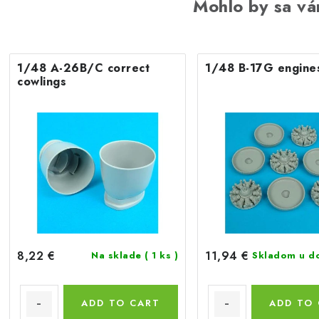
Mohlo by sa vá
1/48 A-26B/C correct
1/48 B-17G engine
cowlings
8,22 €
11,94 €
Na sklade
( 1 ks )
Skladom u d
ADD TO CART
ADD TO