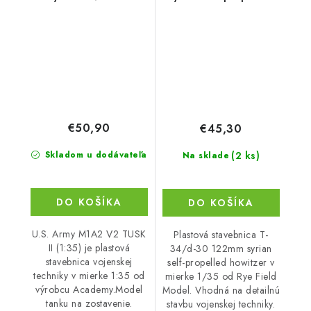
(1:35)
howitzer - RFM
€50,90
€45,30
(2 ks)
Skladom u dodávateľa
Na sklade
DO KOŠÍKA
DO KOŠÍKA
U.S. Army M1A2 V2 TUSK
Plastová stavebnica T-
II (1:35) je plastová
34/d-30 122mm syrian
stavebnica vojenskej
self-propelled howitzer v
techniky v mierke 1:35 od
mierke 1/35 od Rye Field
výrobcu Academy.Model
Model. Vhodná na detailnú
tanku na zostavenie.
stavbu vojenskej techniky.