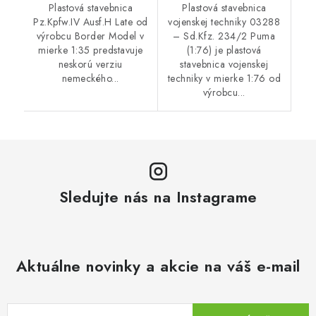
Plastová stavebnica
Plastová stavebnica
Pz.Kpfw.IV Ausf.H Late od
vojenskej techniky 03288
výrobcu Border Model v
– Sd.Kfz. 234/2 Puma
mierke 1:35 predstavuje
(1:76) je plastová
neskorú verziu
stavebnica vojenskej
nemeckého...
techniky v mierke 1:76 od
výrobcu...
Sledujte nás na Instagrame
Aktuálne novinky a akcie na váš e-mail