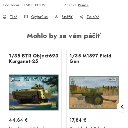
Kód tovaru:
168-PH35051
Značka:
Panda
Tlač
Opýtať sa
Strážiť
Zdieľať
Mohlo by sa vám páčiť
1/35 BTR Object693
1/35 M1897 Field
Kurganet-25
Gun
44,84 €
17,84 €