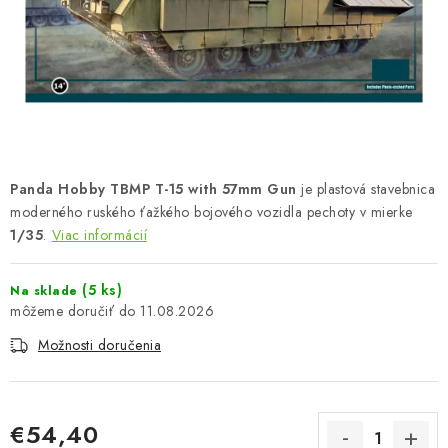
FARBY & POMÔCKY
PUBLIKÁCIE
SKY RIDERS COFFEE
VOUCHERS
Panda Hobby TBMP T-15 with 57mm Gun
je plastová stavebnica
PREDÁVANÉ ZNAČKY
moderného ruského ťažkého bojového vozidla pechoty v mierke
1/35
.
Viac informácií
O Nás
Moja objednávka
Kontakty
Preprava a platba
(5 ks)
Na sklade
Podmienky a pravidlá
Zásady ochrany osobných údajov
11.08.2026
Postup pri podávaní sťažností
Veľkoobchod
Možnosti doručenia
Prevodník modelárskych farieb
Modelársky slovník Art Scale
FAQ
Výstavy 2026
€54,40