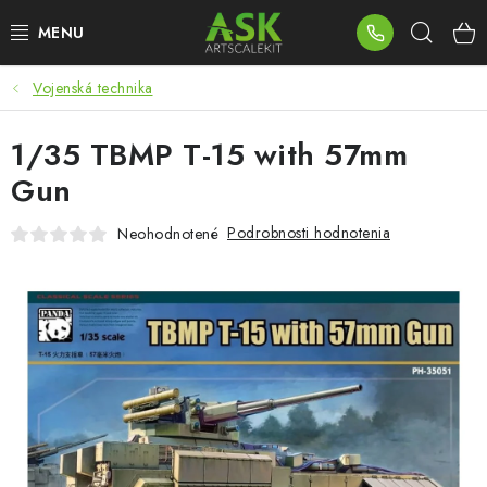
Prejsť
Hľad
na
obsah
Vojenská technika
BLOG
1/35 TBMP T-15 with 57mm
SUMMER DAYS
Gun
WARHAMMER
Podrobnosti hodnotenia
Neohodnotené
ASK PRODUKTY
NOVINKY
PLASTOVÉ MODELY
PRÍSLUŠENSTVO