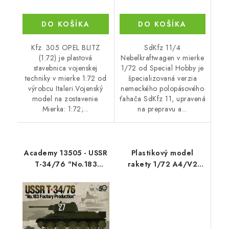
DO KOŠÍKA
DO KOŠÍKA
Kfz. 305 OPEL BLITZ
SdKfz 11/4
(1:72) je plastová
Nebelkraftwagen v mierke
stavebnica vojenskej
1/72 od Special Hobby je
techniky v mierke 1:72 od
špecializovaná verzia
výrobcu Italeri.Vojenský
nemeckého polopásového
model na zostavenie.
ťahača SdKfz 11, upravená
Mierka: 1:72;...
na prepravu a...
Academy 13505 - USSR
Plastikový model
T-34/76 "No.183
rakety 1/72 A4/V2
Factory Production"
Prototypes
(1:35)