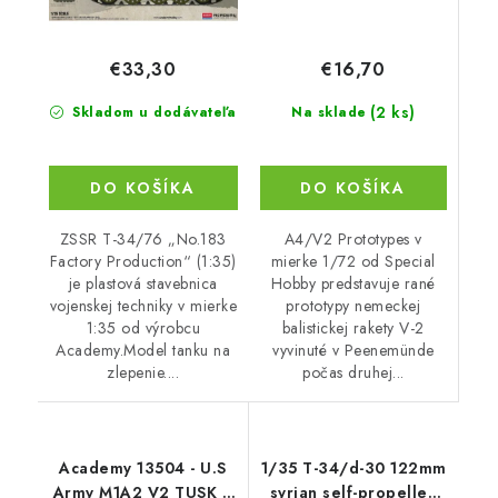
€16,70
€33,30
(2 ks)
Na sklade
Skladom u dodávateľa
DO KOŠÍKA
DO KOŠÍKA
A4/V2 Prototypes v
ZSSR T-34/76 „No.183
mierke 1/72 od Special
Factory Production“ (1:35)
Hobby predstavuje rané
je plastová stavebnica
prototypy nemeckej
vojenskej techniky v mierke
balistickej rakety V-2
1:35 od výrobcu
vyvinuté v Peenemünde
Academy.Model tanku na
počas druhej...
zlepenie....
Academy 13504 - U.S
1/35 T-34/d-30 122mm
Army M1A2 V2 TUSK II
syrian self-propelled