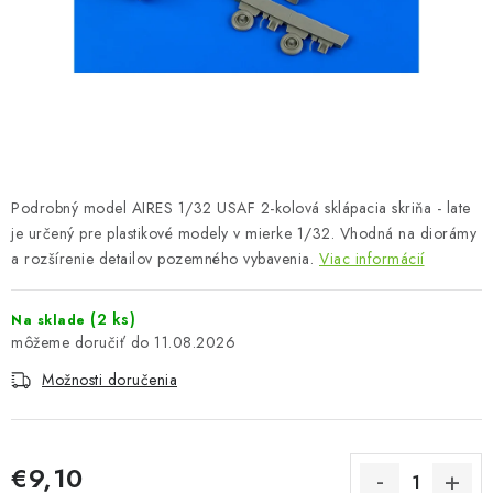
FARBY & POMÔCKY
PUBLIKÁCIE
SKY RIDERS COFFEE
VOUCHERS
Podrobný model AIRES 1/32 USAF 2-kolová sklápacia skriňa - late
PREDÁVANÉ ZNAČKY
je určený pre plastikové modely v mierke 1/32. Vhodná na diorámy
a rozšírenie detailov pozemného vybavenia.
Viac informácií
O Nás
Moja objednávka
Kontakty
Preprava a platba
(2 ks)
Na sklade
Podmienky a pravidlá
Zásady ochrany osobných údajov
11.08.2026
Postup pri podávaní sťažností
Veľkoobchod
Možnosti doručenia
Prevodník modelárskych farieb
Modelársky slovník Art Scale
FAQ
Výstavy 2026
€9,10