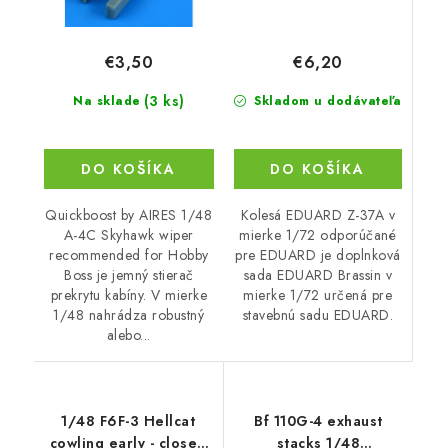
€6,20
€3,50
(3 ks)
Skladom u dodávateľa
Na sklade
DO KOŠÍKA
DO KOŠÍKA
Kolesá EDUARD Z-37A v
Quickboost by AIRES 1/48
mierke 1/72 odporúčané
A-4C Skyhawk wiper
pre EDUARD je doplnková
recommended for Hobby
sada EDUARD Brassin v
Boss je jemný stierač
mierke 1/72 určená pre
prekrytu kabíny. V mierke
stavebnú sadu EDUARD.
1/48 nahrádza robustný
alebo...
1/48 F6F-3 Hellcat
Bf 110G-4 exhaust
cowling early - closed
stacks 1/48