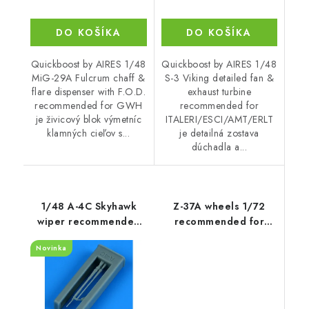
DO KOŠÍKA
DO KOŠÍKA
Quickboost by AIRES 1/48
Quickboost by AIRES 1/48
MiG-29A Fulcrum chaff &
S-3 Viking detailed fan &
flare dispenser with F.O.D.
exhaust turbine
recommended for GWH
recommended for
je živicový blok výmetníc
ITALERI/ESCI/AMT/ERLT
klamných cieľov s...
je detailná zostava
dúchadla a...
1/48 A-4C Skyhawk
Z-37A wheels 1/72
wiper recommended
recommended for
for Hobby Boss
EDUARD
Novinka