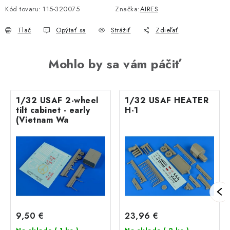
Kód tovaru:
115-320075
Značka:
AIRES
Tlač
Opýtať sa
Strážiť
Zdieľať
Mohlo by sa vám páčiť
1/32 USAF 2-wheel
1/32 USAF HEATER
tilt cabinet - early
H-1
(Vietnam Wa
9,50 €
23,96 €