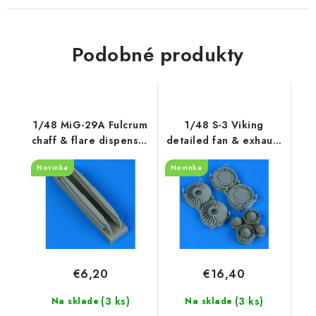
Podobné produkty
1/48 MiG-29A Fulcrum
1/48 S-3 Viking
chaff & flare dispenser
detailed fan & exhaust
with F.O.D.
turbine recommended
Novinka
Novinka
recommended for
for
GWH
ITALERI/ESCI/AMT/ERLT
€6,20
€16,40
(3 ks)
(3 ks)
Na sklade
Na sklade