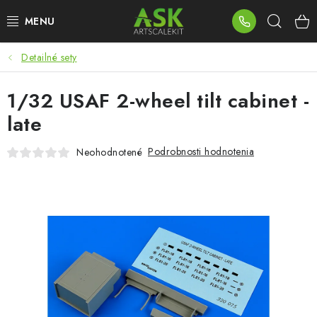
Prejsť
Hľad
na
obsah
Detailné sety
BLOG
1/32 USAF 2-wheel tilt cabinet -
SUMMER DAYS
late
WARHAMMER
Podrobnosti hodnotenia
Neohodnotené
ASK PRODUKTY
NOVINKY
PLASTOVÉ MODELY
PRÍSLUŠENSTVO