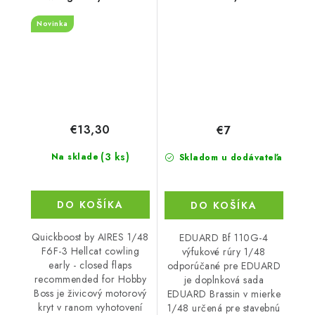
flaps recommended
recommended for
Novinka
for Hobby Boss
EDUARD
€13,30
€7
(3 ks)
Na sklade
Skladom u dodávateľa
DO KOŠÍKA
DO KOŠÍKA
Quickboost by AIRES 1/48
EDUARD Bf 110G-4
F6F-3 Hellcat cowling
výfukové rúry 1/48
early - closed flaps
odporúčané pre EDUARD
recommended for Hobby
je doplnková sada
Boss je živicový motorový
EDUARD Brassin v mierke
kryt v ranom vyhotovení
1/48 určená pre stavebnú