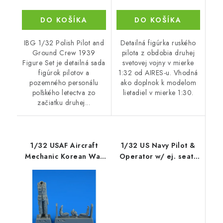
DO KOŠÍKA
DO KOŠÍKA
IBG 1/32 Polish Pilot and
Detailná figúrka ruského
Ground Crew 1939
pilota z obdobia druhej
Figure Set je detailná sada
svetovej vojny v mierke
figúrok pilotov a
1:32 od AIRES-u. Vhodná
pozemného personálu
ako doplnok k modelom
poľského letectva zo
lietadiel v mierke 1:30.
začiatku druhej...
1/32 USAF Aircraft
1/32 US Navy Pilot &
Mechanic Korean War
Operator w/ ej. seats
for x kit
for A-6 for TRUMPETER
kit