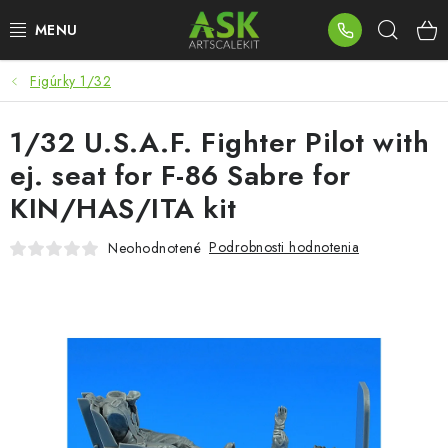
Prejsť
Hľad
na
obsah
Figúrky 1/32
BLOG
1/32 U.S.A.F. Fighter Pilot with
SUMMER DAYS
ej. seat for F-86 Sabre for
WARHAMMER
KIN/HAS/ITA kit
ASK PRODUKTY
Podrobnosti hodnotenia
Neohodnotené
NOVINKY
PLASTOVÉ MODELY
PRÍSLUŠENSTVO