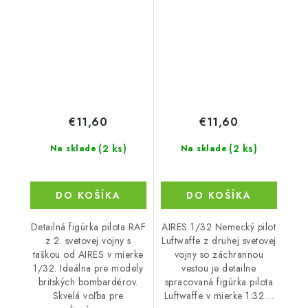
jacket
€11,60
€11,60
(2 ks)
(2 ks)
Na sklade
Na sklade
DO KOŠÍKA
DO KOŠÍKA
Detailná figúrka pilota RAF
AIRES 1/32 Nemecký pilot
z 2. svetovej vojny s
Luftwaffe z druhej svetovej
taškou od AIRES v mierke
vojny so záchrannou
1/32. Ideálna pre modely
vestou je detailne
britských bombardérov.
spracovaná figúrka pilota
Skvelá voľba pre
Luftwaffe v mierke 1:32....