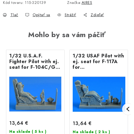
Kód tovaru:
115-320139
Značka:
AIRES
Tlač
Opýtať sa
Strážiť
Zdieľať
Mohlo by sa vám páčiť
1/32 U.S.A.F.
1/32 USAF Pilot with
Fighter Pilot with ej.
ej. seat for F-117A
seat for F-104C/G
for
Startfighter (C2 ej.
REVELL/TRUMPETER
seat) for ITALERI kit
kit
13,64 €
13,64 €
Na sklade
( 5 ks )
Na sklade
( 2 ks )