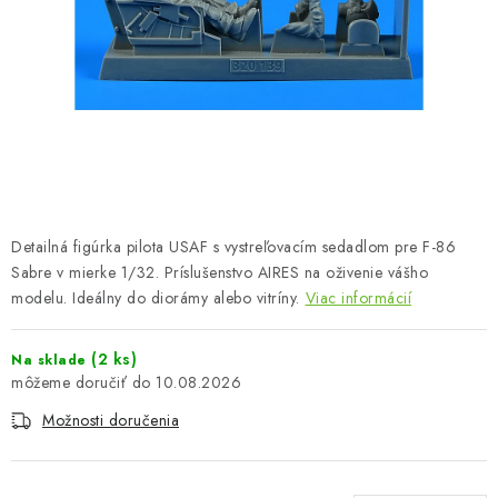
FARBY & POMÔCKY
PUBLIKÁCIE
SKY RIDERS COFFEE
VOUCHERS
PREDÁVANÉ ZNAČKY
Detailná figúrka pilota USAF s vystreľovacím sedadlom pre F-86
Sabre v mierke 1/32. Príslušenstvo AIRES na oživenie vášho
O Nás
Moja objednávka
Kontakty
Preprava a platba
modelu. Ideálny do diorámy alebo vitríny.
Viac informácií
Podmienky a pravidlá
Zásady ochrany osobných údajov
(2 ks)
Na sklade
Postup pri podávaní sťažností
Veľkoobchod
10.08.2026
Prevodník modelárskych farieb
Modelársky slovník Art Scale
Možnosti doručenia
FAQ
Výstavy 2026