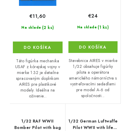
€24
€11,60
(1 ks)
(2 ks)
Na sklade
Na sklade
DO KOŠÍKA
DO KOŠÍKA
Stavebnica AIRES v mierke
Táto figúrka mechanika
1/32 obsahuje figúrky
USAF z kórejskej vojny v
pilota a operátora
mierke 1:32 je detailne
amerického námorníctva s
spracovaným doplnkom
vystreľovacími sedadlami
AIRES pre plastikové
pre model A-6 od
modely. Ideálna na
spoločnosti...
oživenie...
1/32 RAF WWII
1/32 German Luftwaffe
Bomber Pilot with bag
Pilot WWII with life