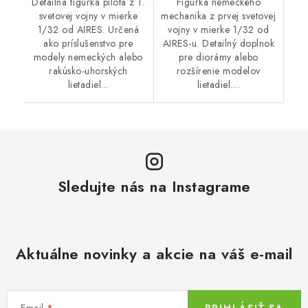
Detailná figúrka pilota z 1.
Figúrka nemeckého
svetovej vojny v mierke
mechanika z prvej svetovej
1/32 od AIRES. Určená
vojny v mierke 1/32 od
ako príslušenstvo pre
AIRES-u. Detailný doplnok
modely nemeckých alebo
pre diorámy alebo
rakúsko-uhorských
rozšírenie modelov
lietadiel...
lietadiel....
Sledujte nás na Instagrame
Aktuálne novinky a akcie na váš e-mail
Email