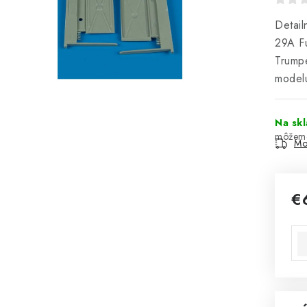
Detail
29A Fu
Trumpe
model
Na sk
Mo
€
Jed