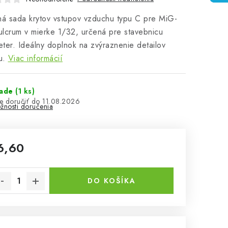
ná sada krytov vstupov vzduchu typu C pre MiG-
lcrum v mierke 1/32, určená pre stavebnicu
ter. Ideálny doplnok na zvýraznenie detailov
u.
Viac informácií
lade
(1 ks)
11.08.2026
žnosti doručenia
6,60
notková cena:
DO KOŠÍKA