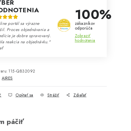
ÝBER
100%
ODNOTENIA
zákazníkov
ine portál sa výrazne
odporúča
šil. Proces objednávania a
Zobraziť
dície je dobre spravovaný.
hodnotenia
la reakcia na objednávku."
ef
aru:
115-QB32092
:
AIRES
č
Opýtať sa
Strážiť
Zdieľať
m páčiť