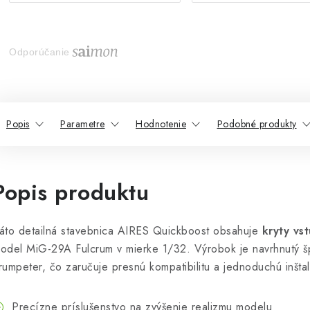
Odporúčanie
Popis
Parametre
Hodnotenie
Podobné produkty
Popis produktu
áto detailná stavebnica AIRES Quickboost obsahuje
kryty vs
odel MiG-29A Fulcrum v mierke 1/32. Výrobok je navrhnutý š
rumpeter, čo zaručuje presnú kompatibilitu a jednoduchú inštal
Precízne príslušenstvo na zvýšenie realizmu modelu