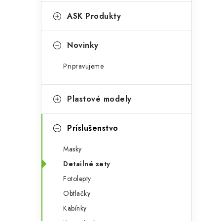
e
n
g
ASK Produkty
ý
ó
p
r
Novinky
a
i
Pripravujeme
e
n
e
Plastové modely
l
Príslušenstvo
Masky
Detailné sety
Fotolepty
Obtlačky
Kabínky