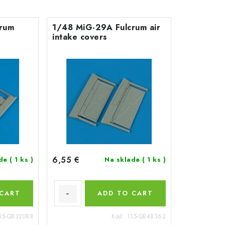
rum
1/48 MiG-29A Fulcrum air
intake covers
6,55 €
ade
( 1 ks )
Na sklade
( 1 ks )
 CART
ADD TO CART
15-QB32088
Kód:
115-QB48362