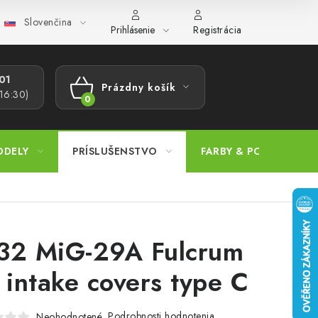
Slovenčina
ajov
Postup pri podávaní sťažností
Veľkoobchod
Prevodn
Prihlásenie
Registrácia
1​
Prázdny košík
 16:30)
NÁKUPNÝ
KOŠÍK
ODELY
PRÍSLUŠENSTVO
FARBY & POMÔCKY
32 MiG-29A Fulcrum
r intake covers type C
Podrobnosti hodnotenia
Neohodnotené