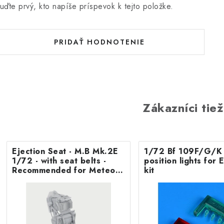
uďte prvý, kto napíše príspevok k tejto položke.
PRIDAŤ HODNOTENIE
Zákazníci tiež
Ejection Seat - M.B Mk.2E
1/72 Bf 109F/G/K 
1/72 - with seat belts -
position lights fo
Recommended for Meteor
kit
F.8/FR9 Airfix