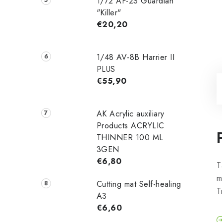
1/72 AF-2S Guardian
"Killer"
€20,20
1/48 AV-8B Harrier II
PLUS
€55,90
AK Acrylic auxiliary
Products ACRYLIC
THINNER 100 ML
3GEN
€6,80
T
m
Cutting mat Self-healing
T
A3
€6,60