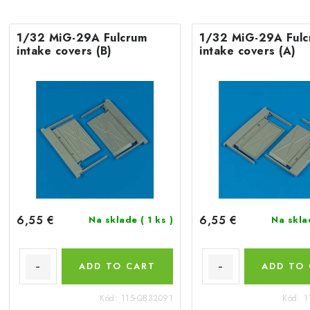
1/32 MiG-29A Fulcrum
1/32 MiG-29A Fulc
intake covers (B)
intake covers (A)
6,55 €
6,55 €
Na sklade
( 1 ks )
Na skl
ADD TO CART
ADD TO
Kód:
115-QB32091
Kód:
1