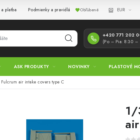
EUR
 a platba
Podmienky a pravidlá
Zásady ochrany osobných úd
Obľúbené
+420 771 202 00
(Po – Pia: 8:30 –
ASK PRODUKTY
NOVINKY
PLASTOVÉ M
ulcrum air intake covers type C
1/
ai