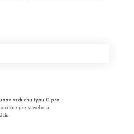
tupov vzduchu typu C pre
peciálne pre stavebnicu
áciu.