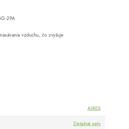
MiG-29A
nasávania vzduchu, čo zvyšuje
AIRES
Detailné sety