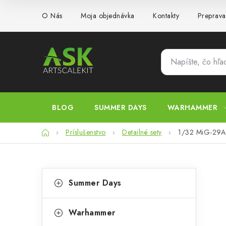
Prejsť
O Nás
Moja objednávka
Kontakty
Preprava
na
obsah
BLOG
SUMMER DAYS
WARHAMMER
Domov
Príslušenstvo
Detailné sety
1/32 MiG-29A F
B
K
Preskočiť
Summer Days
kategórie
a
o
t
č
Warhammer