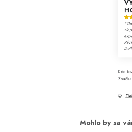
V
H
"Onl
zlep
expe
Rých
Detl
Kód tov
Značka
Tla
Mohlo by sa vá