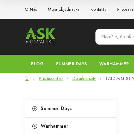
Prejsť
O Nás
Moja objednávka
Kontakty
Preprava
na
obsah
BLOG
SUMMER DAYS
WARHAMMER
Domov
Príslušenstvo
Detailné sety
1/32 MiG-21 MF
B
K
Preskočiť
Summer Days
kategórie
a
o
t
č
Warhammer