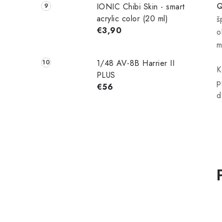
Q
IONIC Chibi Skin - smart
acrylic color (20 ml)
š
€3,90
o
m
1/48 AV-8B Harrier II
K
PLUS
p
€56
d