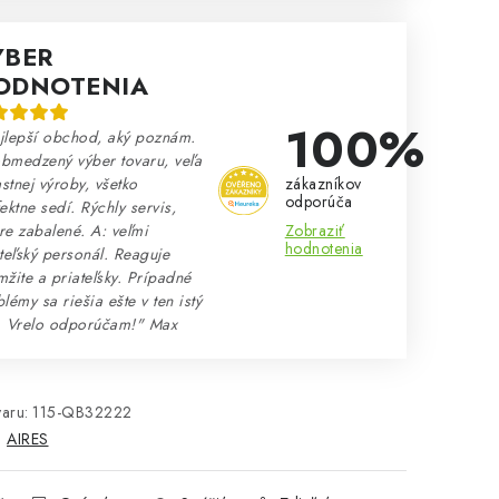
ÝBER
ODNOTENIA
100%
jlepší obchod, aký poznám.
bmedzený výber tovaru, veľa
zákazníkov
astnej výroby, všetko
odporúča
ektne sedí. Rýchly servis,
Zobraziť
e zabalené. A: veľmi
hodnotenia
teľský personál. Reaguje
žite a priateľsky. Prípadné
lémy sa riešia ešte v ten istý
. Vrelo odporúčam!" Max
aru:
115-QB32222
:
AIRES