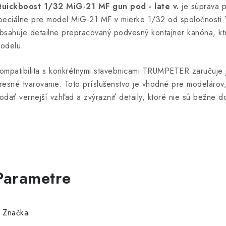
uickboost 1/32 MiG-21 MF gun pod - late v.
je súprava p
peciálne pre model MiG-21 MF v mierke 1/32 od spoločnost
bsahuje detailne prepracovaný podvesný kontajner kanóna, ktor
odelu.
ompatibilita s konkrétnymi stavebnicami TRUMPETER zaručuje j
resné tvarovanie. Toto príslušenstvo je vhodné pre modelárov
odať vernejší vzhľad a zvýrazniť detaily, ktoré nie sú bežne d
Značka