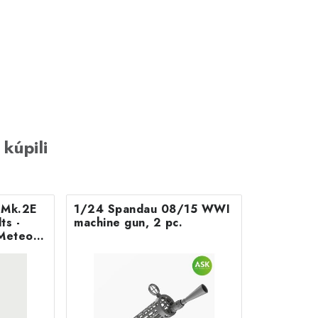
 kúpili
B Mk.2E
1/24 Spandau 08/15 WWI
machine gun, 2 pc.
Meteor