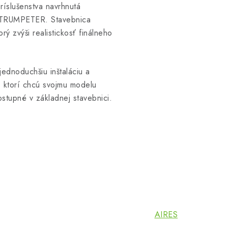
ríslušenstva navrhnutá
i TRUMPETER. Stavebnica
ý zvýši realistickosť finálneho
ednoduchšiu inštaláciu a
, ktorí chcú svojmu modelu
ostupné v základnej stavebnici.
AIRES