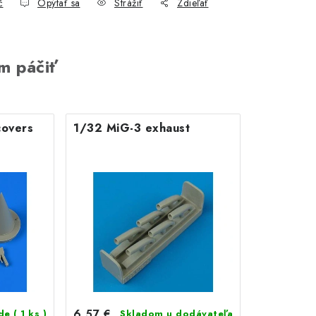
č
Opýtať sa
Strážiť
Zdieľať
m páčiť
overs
1/32 MiG-3 exhaust
6,57 €
ade
( 1 ks )
Skladom u dodávateľa