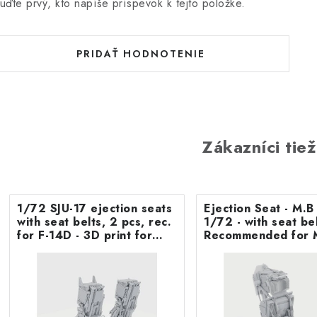
uďte prvý, kto napíše príspevok k tejto položke.
PRIDAŤ HODNOTENIE
Zákazníci tiež
1/72 SJU-17 ejection seats
Ejection Seat - M.
with seat belts, 2 pcs, rec.
1/72 - with seat belts -
for F-14D - 3D print for
Recommended for 
Tamiya
F.8/FR9 Airfix