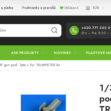
EUR
 a platba
Podmienky a pravidlá
Zásady ochrany osobných úd
Obľúbené
+420 771 202 00
(Po – Pia: 8:30 –
ASK PRODUKTY
NOVINKY
PLASTOVÉ M
 gun pod - late v. for TRUMPETER kit
1/
pod
TR