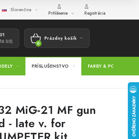
Slovenčina
ajov
Postup pri podávaní sťažností
Veľkoobchod
Prevodn
Prihlásenie
Registrácia
1​
Prázdny košík
 16:30)
NÁKUPNÝ
KOŠÍK
ODELY
PRÍSLUŠENSTVO
FARBY & POMÔCKY
32 MiG-21 MF gun
 - late v. for
UMPETER kit