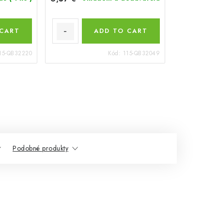
 CART
ADD TO CART
15-QB32220
Kód:
115-QB32049
Podobné produkty