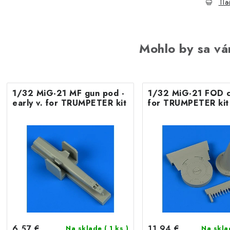
Tla
Mohlo by sa vá
1/32 MiG-21 MF gun pod -
1/32 MiG-21 FOD c
early v. for TRUMPETER kit
for TRUMPETER kit
6,57 €
11,94 €
Na sklade
( 1 ks )
Na skl