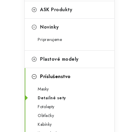
e
n
g
ASK Produkty
ý
ó
p
r
Novinky
a
i
Pripravujeme
e
n
e
Plastové modely
l
Príslušenstvo
Masky
Detailné sety
Fotolepty
Obtlačky
Kabínky