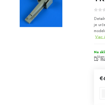
Detail
je ur
modelu
Viac 
Na sk
Mo
€
Jed