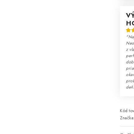
V
H
"Na
Neo
z vl
perf
dobr
pria
okam
prob
deň
Kód tov
Značka