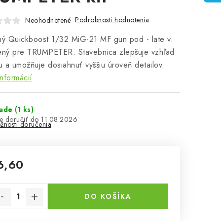
Podrobnosti hodnotenia
Neohodnotené
ný Quickboost 1/32 MiG-21 MF gun pod - late v.
čený pre TRUMPETER. Stavebnica zlepšuje vzhľad
 a umožňuje dosiahnuť vyššiu úroveň detailov.
informácií
lade
(1 ks)
11.08.2026
žnosti doručenia
6,60
notková cena:
DO KOŠÍKA