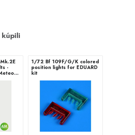
 kúpili
B Mk.2E
1/72 Bf 109F/G/K colored
position lights for EDUARD
Meteor
kit