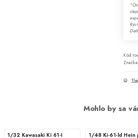
"Onl
zlep
expe
Rých
Detl
Kód tov
Značka
Tla
Mohlo by sa vá
1/32 Kawasaki Ki 61-I
1/48 Ki-61-ld Hein 