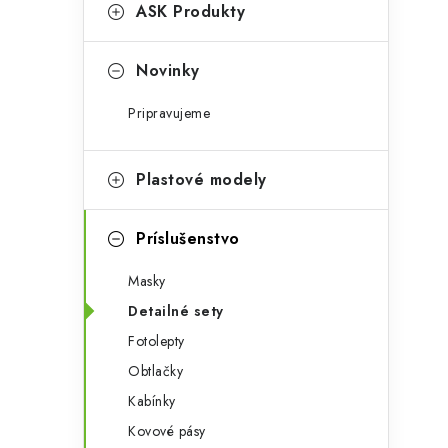
g
ASK Produkty
ý
ó
p
r
Novinky
a
i
Pripravujeme
e
n
e
Plastové modely
l
Príslušenstvo
Masky
Detailné sety
Fotolepty
Obtlačky
Kabínky
Kovové pásy