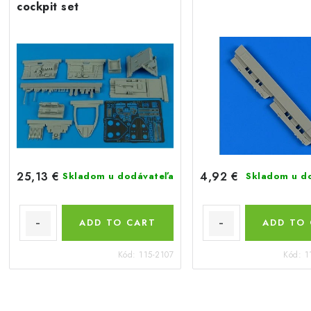
cockpit set
25,13 €
4,92 €
Skladom u dodávateľa
Skladom u d
ADD TO CART
ADD TO
Kód:
115-2107
Kód:
1