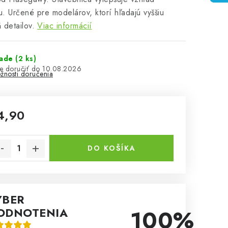
. Určené pre modelárov, ktorí hľadajú vyššiu
 detailov.
Viac informácií
lade
(2 ks)
10.08.2026
žnosti doručenia
4,90
notková cena:
DO KOŠÍKA
ÝBER
100%
ODNOTENIA