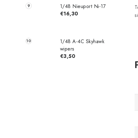
1/48 Nieuport Ni-17
T
€16,30
s
1/48 A-4C Skyhawk
wipers
€3,50