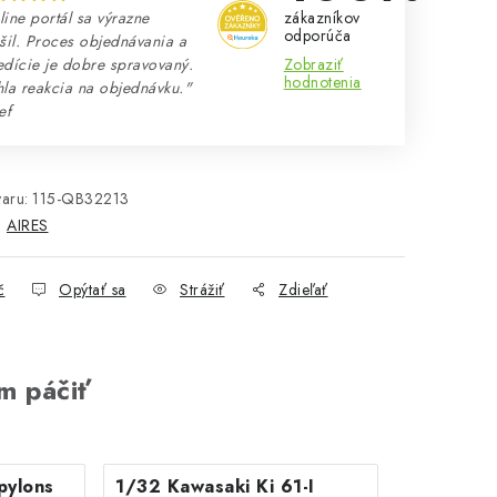
zákazníkov
ine portál sa výrazne
odporúča
šil. Proces objednávania a
Zobraziť
dície je dobre spravovaný.
hodnotenia
la reakcia na objednávku."
ef
aru:
115-QB32213
:
AIRES
č
Opýtať sa
Strážiť
Zdieľať
m páčiť
pylons
1/32 Kawasaki Ki 61-I