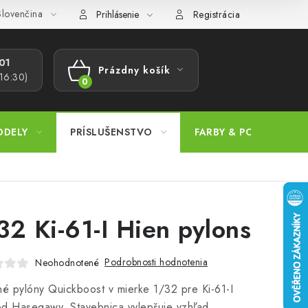
lovenčina
ajov
Postup pri podávaní sťažností
Veľkoobchod
Prevodn
Prihlásenie
Registrácia
1​
Prázdny košík
 16:30)
NÁKUPNÝ
KOŠÍK
ODELY
PRÍSLUŠENSTVO
FARBY & POMÔCKY
32 Ki-61-I Hien pylons
Podrobnosti hodnotenia
Neohodnotené
né pylóny Quickboost v mierke 1/32 pre Ki-61-I
d Hasegawy. Stavebnica vylepšuje vzhľad