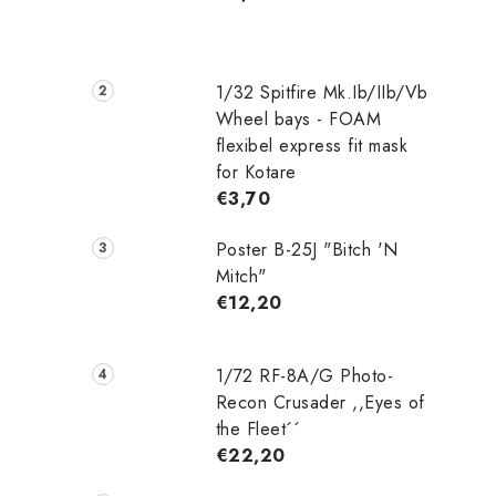
1/32 Spitfire Mk.Ib/IIb/Vb
Wheel bays - FOAM
flexibel express fit mask
for Kotare
€3,70
Poster B-25J "Bitch 'N
Mitch"
€12,20
1/72 RF-8A/G Photo-
Recon Crusader ,,Eyes of
the Fleet´´
€22,20