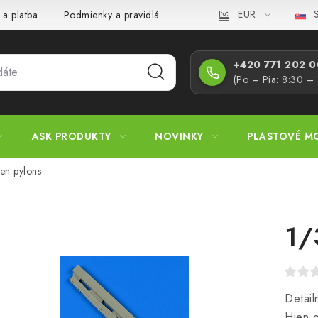
EUR
S
 a platba
Podmienky a pravidlá
Zásady ochrany osobných úd
+420 771 202 00
(Po – Pia: 8:30 –
ASK PRODUKTY
NOVINKY
PLASTOVÉ M
ien pylons
1/
Detail
Hien o