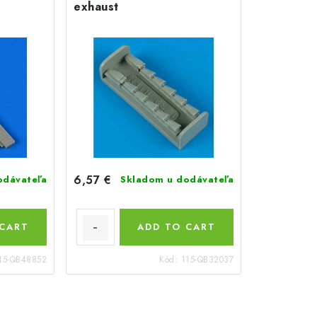
exhaust
6,57 €
odávateľa
Skladom u dodávateľa
 CART
ADD TO CART
15-QB48852
Kód:
115-QB32037