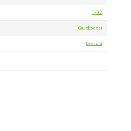
1/32
Quickboost
Lietadlá