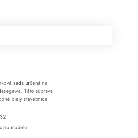
nková sada určená na
 Hasegawa. Táto súprava
odné diely stavebnice.
/32
vojho modelu