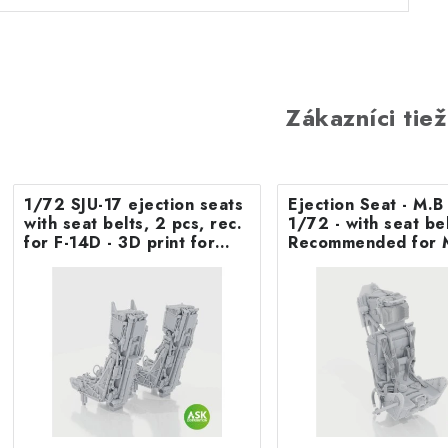
Zákazníci tiež
1/72 SJU-17 ejection seats
Ejection Seat - M.
with seat belts, 2 pcs, rec.
1/72 - with seat belts -
for F-14D - 3D print for
Recommended for 
Tamiya
F.8/FR9 Airfix