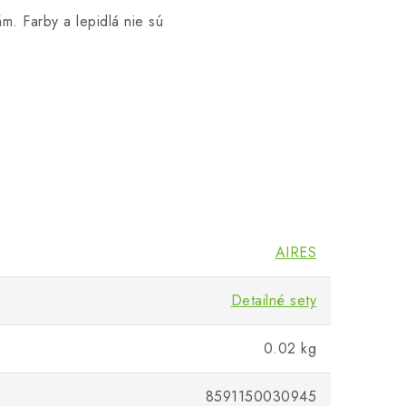
ám. Farby a lepidlá nie sú
AIRES
Detailné sety
0.02 kg
8591150030945