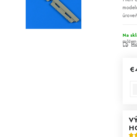
modelu
úroveň
Na sk
Mo
€
Jed
V
H