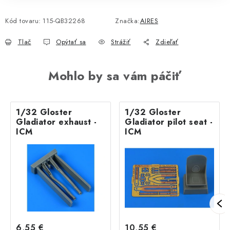
Kód tovaru:
115-QB32268
Značka:
AIRES
Tlač
Opýtať sa
Strážiť
Zdieľať
Mohlo by sa vám páčiť
1/32 Gloster
1/32 Gloster
Gladiator exhaust -
Gladiator pilot seat -
ICM
ICM
6,55 €
10,55 €