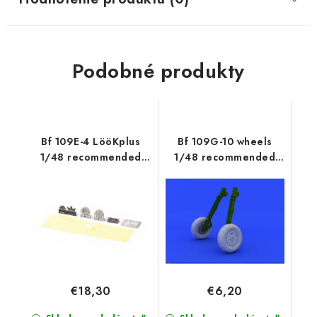
Podobné produkty
Bf 109E-4 LööKplus
Bf 109G-10 wheels
1/48 recommended
1/48 recommended
for EDUARD
for EDUARD
€18,30
€6,20