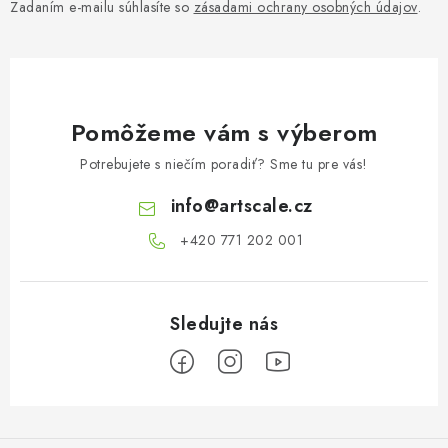
Zadaním e-mailu súhlasíte so
zásadami ochrany osobných údajov
.
Pomôžeme vám s výberom
Potrebujete s niečím poradiť? Sme tu pre vás!
info
@
artscale.cz
+420 771 202 001​
Z
á