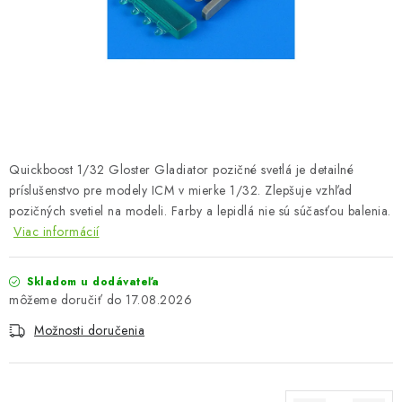
FARBY & POMÔCKY
PUBLIKÁCIE
SKY RIDERS COFFEE
VOUCHERS
Quickboost 1/32 Gloster Gladiator pozičné svetlá je detailné
PREDÁVANÉ ZNAČKY
príslušenstvo pre modely ICM v mierke 1/32. Zlepšuje vzhľad
pozičných svetiel na modeli. Farby a lepidlá nie sú súčasťou balenia.
Viac informácií
O Nás
Moja objednávka
Kontakty
Preprava a platba
Podmienky a pravidlá
Zásady ochrany osobných údajov
Skladom u dodávateľa
Postup pri podávaní sťažností
Veľkoobchod
17.08.2026
Prevodník modelárskych farieb
Modelársky slovník Art Scale
Možnosti doručenia
FAQ
Výstavy 2026