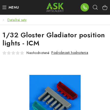
Prejsť
Hľad
na
obsah
Detailné sety
BLOG
1/32 Gloster Gladiator position
SUMMER DAYS
lights - ICM
WARHAMMER
Podrobnosti hodnotenia
Neohodnotené
ASK PRODUKTY
NOVINKY
PLASTOVÉ MODELY
PRÍSLUŠENSTVO