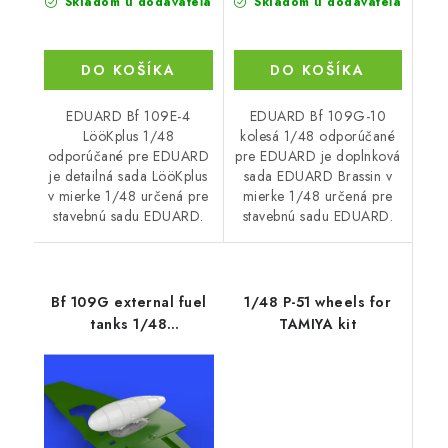
Skladom u dodávateľa
Skladom u dodávateľa
DO KOŠÍKA
DO KOŠÍKA
EDUARD Bf 109E-4
EDUARD Bf 109G-10
LööKplus 1/48
kolesá 1/48 odporúčané
odporúčané pre EDUARD
pre EDUARD je doplnková
je detailná sada LööKplus
sada EDUARD Brassin v
v mierke 1/48 určená pre
mierke 1/48 určená pre
stavebnú sadu EDUARD.
stavebnú sadu EDUARD.
Bf 109G external fuel
1/48 P-51 wheels for
tanks 1/48
TAMIYA kit
recommended for
EDUARD