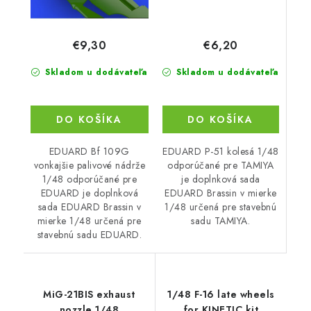
€6,20
€9,30
Skladom u dodávateľa
Skladom u dodávateľa
DO KOŠÍKA
DO KOŠÍKA
EDUARD P-51 kolesá 1/48
EDUARD Bf 109G
odporúčané pre TAMIYA
vonkajšie palivové nádrže
je doplnková sada
1/48 odporúčané pre
EDUARD Brassin v mierke
EDUARD je doplnková
1/48 určená pre stavebnú
sada EDUARD Brassin v
sadu TAMIYA.
mierke 1/48 určená pre
stavebnú sadu EDUARD.
MiG-21BIS exhaust
1/48 F-16 late wheels
nozzle 1/48
for KINETIC kit