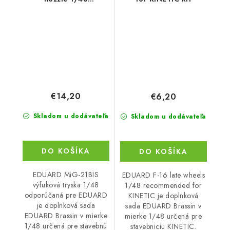
recommended for
EDUARD
€14,20
€6,20
Skladom u dodávateľa
Skladom u dodávateľa
DO KOŠÍKA
DO KOŠÍKA
EDUARD MiG-21BIS
EDUARD F-16 late wheels
výfuková tryska 1/48
1/48 recommended for
odporúčaná pre EDUARD
KINETIC je doplnková
je doplnková sada
sada EDUARD Brassin v
EDUARD Brassin v mierke
mierke 1/48 určená pre
1/48 určená pre stavebnú
stavebniciu KINETIC.