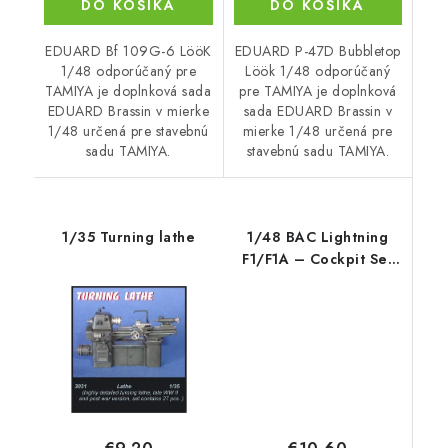
DO KOŠÍKA
DO KOŠÍKA
EDUARD Bf 109G-6 LööK
EDUARD P-47D Bubbletop
1/48 odporúčaný pre
Löök 1/48 odporúčaný
TAMIYA je doplnková sada
pre TAMIYA je doplnková
EDUARD Brassin v mierke
sada EDUARD Brassin v
1/48 určená pre stavebnú
mierke 1/48 určená pre
sadu TAMIYA.
stavebnú sadu TAMIYA.
1/35 Turning lathe
1/48 BAC Lightning
F1/F1A – Cockpit Set
for Airfix