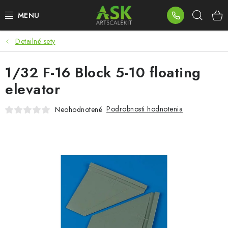
Prejsť
Hľad
na
obsah
Detailné sety
BLOG
1/32 F-16 Block 5-10 floating
SUMMER DAYS
elevator
WARHAMMER
Podrobnosti hodnotenia
Neohodnotené
ASK PRODUKTY
NOVINKY
PLASTOVÉ MODELY
PRÍSLUŠENSTVO