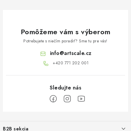
Pomôžeme vám s výberom
Potrebujete s niečím poradiť? Sme tu pre vás!
info
@
artscale.cz
+420 771 202 001​
Z
á
B2B sekcia