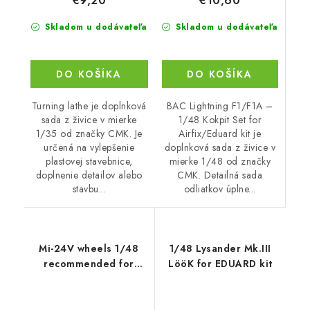
€10,60
€9,20
Skladom u dodávateľa
Skladom u dodávateľa
DO KOŠÍKA
DO KOŠÍKA
BAC Lightning F1/F1A –
Turning lathe je doplnková
1/48 Kokpit Set for
sada z živice v mierke
Airfix/Eduard kit je
1/35 od značky CMK. Je
doplnková sada z živice v
určená na vylepšenie
mierke 1/48 od značky
plastovej stavebnice,
CMK. Detailná sada
doplnenie detailov alebo
odliatkov úplne...
stavbu...
Mi-24V wheels 1/48
1/48 Lysander Mk.III
recommended for
LööK for EDUARD kit
ZVEZDA