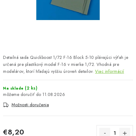
FARBY & POMÔCKY
PUBLIKÁCIE
SKY RIDERS COFFEE
VOUCHERS
Detailná sada Quickboost 1/72 F-16 Block 5-10 plávajúci výťah je
PREDÁVANÉ ZNAČKY
určená pre plastikový model F-16 v mierke 1/72. Vhodná pre
modelárov, ktorí hľadajú vyššiu úroveň detailov.
Viac informácií
O Nás
Moja objednávka
Kontakty
Preprava a platba
(2 ks)
Na sklade
Podmienky a pravidlá
Zásady ochrany osobných údajov
11.08.2026
Postup pri podávaní sťažností
Veľkoobchod
Možnosti doručenia
Prevodník modelárskych farieb
Modelársky slovník Art Scale
FAQ
Výstavy 2026
€8,20