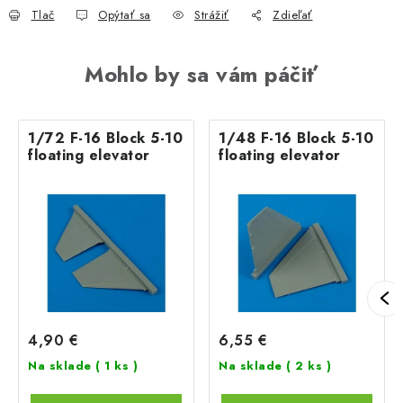
Tlač
Opýtať sa
Strážiť
Zdieľať
Mohlo by sa vám páčiť
1/72 F-16 Block 5-10
1/48 F-16 Block 5-10
floating elevator
floating elevator
4,90 €
6,55 €
Na sklade
( 1 ks )
Na sklade
( 2 ks )