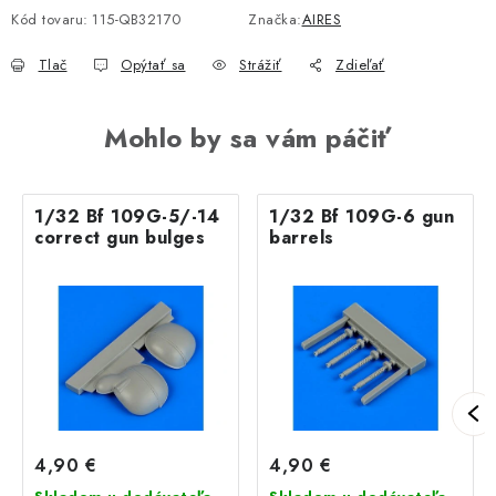
Kód tovaru:
115-QB32170
Značka:
AIRES
Tlač
Opýtať sa
Strážiť
Zdieľať
Mohlo by sa vám páčiť
1/32 Bf 109G-5/-14
1/32 Bf 109G-6 gun
correct gun bulges
barrels
4,90 €
4,90 €