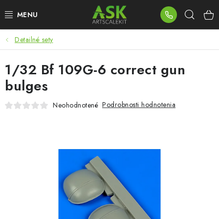
Prejsť
Hľad
na
obsah
Detailné sety
BLOG
1/32 Bf 109G-6 correct gun
SUMMER DAYS
bulges
WARHAMMER
Podrobnosti hodnotenia
Neohodnotené
ASK PRODUKTY
NOVINKY
PLASTOVÉ MODELY
PRÍSLUŠENSTVO