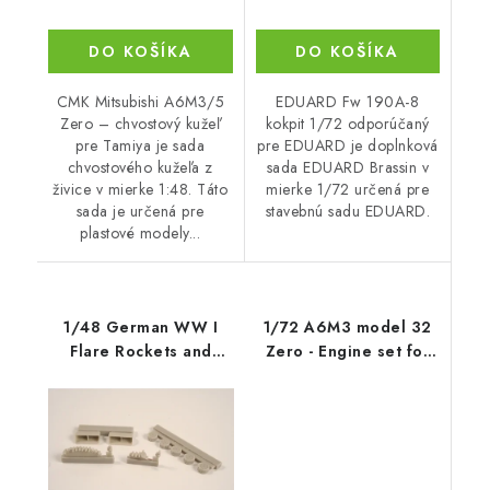
DO KOŠÍKA
DO KOŠÍKA
CMK Mitsubishi A6M3/5
EDUARD Fw 190A-8
Zero – chvostový kužeľ
kokpit 1/72 odporúčaný
pre Tamiya je sada
pre EDUARD je doplnková
chvostového kužeľa z
sada EDUARD Brassin v
živice v mierke 1:48. Táto
mierke 1/72 určená pre
sada je určená pre
stavebnú sadu EDUARD.
plastové modely...
1/48 German WW I
1/72 A6M3 model 32
Flare Rockets and
Zero - Engine set for
Accessories set
Tamiya ki