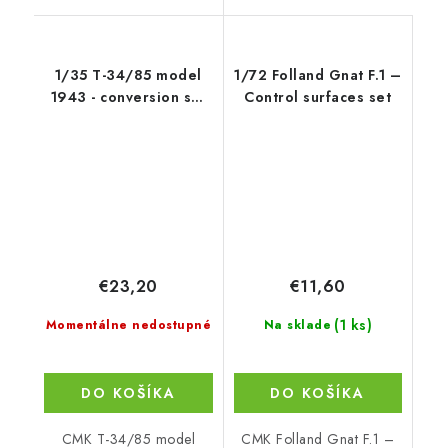
1/35 T-34/85 model
1/72 Folland Gnat F.1 –
1943 - conversion set
Control surfaces set
for TAM
€23,20
€11,60
(1 ks)
Momentálne nedostupné
Na sklade
DO KOŠÍKA
DO KOŠÍKA
CMK T-34/85 model
CMK Folland Gnat F.1 –