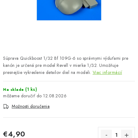
FARBY & POMÔCKY
PUBLIKÁCIE
SKY RIDERS COFFEE
VOUCHERS
Súprava Quickboost 1/32 Bf 109G-6 so správnymi výduťami pre
PREDÁVANÉ ZNAČKY
kanón je určená pre model Revell v mierke 1/32. Umožňuje
presnejšie vykreslenie detailov diel na modeli.
Viac informácií
O Nás
Moja objednávka
Kontakty
Preprava a platba
(1 ks)
Na sklade
Podmienky a pravidlá
Zásady ochrany osobných údajov
12.08.2026
Postup pri podávaní sťažností
Veľkoobchod
Možnosti doručenia
Prevodník modelárskych farieb
Modelársky slovník Art Scale
FAQ
Výstavy 2026
€4,90