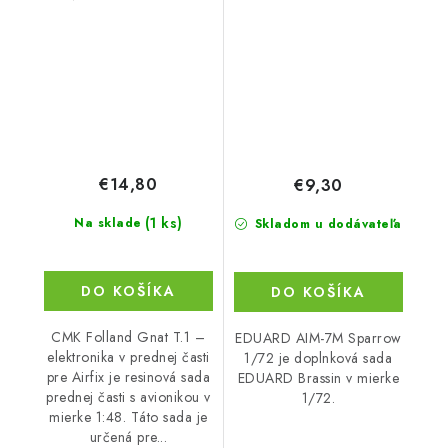
€14,80
€9,30
(1 ks)
Na sklade
Skladom u dodávateľa
DO KOŠÍKA
DO KOŠÍKA
CMK Folland Gnat T.1 –
EDUARD AIM-7M Sparrow
elektronika v prednej časti
1/72 je doplnková sada
pre Airfix je resinová sada
EDUARD Brassin v mierke
prednej časti s avionikou v
1/72.
mierke 1:48. Táto sada je
určená pre...