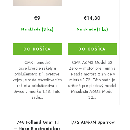
€14,30
€9
(1 ks)
(3 ks)
Na sklade
Na sklade
DO KOŠÍKA
DO KOŠÍKA
CMK A6M3 Model 32
CMK nemecké
Zero – motor pre Tamiya
osvetľovacie rakety a
je sada motora z živice v
príslušenstvo z 1. svetovej
mierke 1:72. Táto sada je
vojny je sada osvetľovacích
určená pre plastový model
rakiet a príslušenstva z
Mitsubishi A6M3 Model
živice v mierke 1:48. Táto
32...
sada...
1/48 Folland Gnat T.1
1/72 AIM-7M Sparrow
– Nose Electronic box