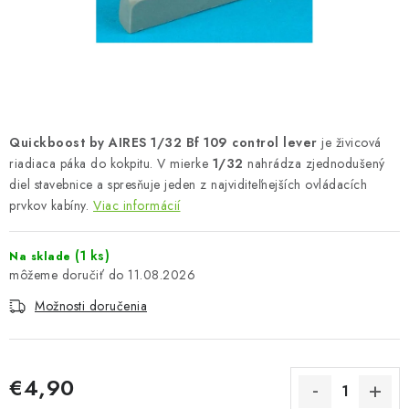
FARBY & POMÔCKY
PUBLIKÁCIE
SKY RIDERS COFFEE
Quickboost by AIRES 1/32 Bf 109 control lever
je živicová
VOUCHERS
riadiaca páka do kokpitu. V mierke
1/32
nahrádza zjednodušený
diel stavebnice a spresňuje jeden z najviditeľnejších ovládacích
PREDÁVANÉ ZNAČKY
prvkov kabíny.
Viac informácií
O Nás
Moja objednávka
Kontakty
Preprava a platba
(1 ks)
Na sklade
Podmienky a pravidlá
Zásady ochrany osobných údajov
11.08.2026
Postup pri podávaní sťažností
Veľkoobchod
Možnosti doručenia
Prevodník modelárskych farieb
Modelársky slovník Art Scale
FAQ
Výstavy 2026
€4,90