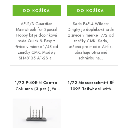
DO KOŠÍKA
DO KOŠÍKA
AF-2/3 Guardian
Sada F4F-4 Wildcat
Mainwheels for Special
Dinghy je doplnková sada
Hobby kit je doplnková
z živice v mierke 1/72 od
sada Quick & Easy z
značky CMK. Sada,
živice v mierke 1/48 od
určená pre model Airfix,
značky CMK. Modely
obsahuje otvorenú
SH48135 AF-2S a...
schránku na...
1/72 P-40E-N Control
1/72 Messerschmitt Bf
Columns (3 pcs.), for
109E Tailwheel with
Special
Strengthened Leg -
CMK