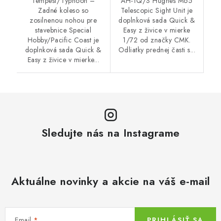
Tempest/Typhoon –
AH-1Q/S Hughes M65
Zadné koleso so
Telescopic Sight Unit je
zosilnenou nohou pre
doplnková sada Quick &
stavebnice Special
Easy z živice v mierke
Hobby/Pacific Coast je
1/72 od značky CMK.
doplnková sada Quick &
Odliatky prednej časti s...
Easy z živice v mierke...
Sledujte nás na Instagrame
Aktuálne novinky a akcie na váš e-mail
Email
PRIHLÁSIŤ SA