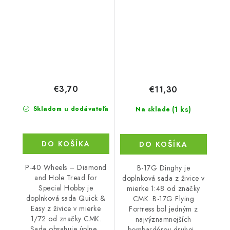
Tread for Spec
€3,70
€11,30
(1 ks)
Skladom u dodávateľa
Na sklade
DO KOŠÍKA
DO KOŠÍKA
P-40 Wheels – Diamond
B-17G Dinghy je
and Hole Tread for
doplnková sada z živice v
Special Hobby je
mierke 1:48 od značky
doplnková sada Quick &
CMK. B-17G Flying
Easy z živice v mierke
Fortress bol jedným z
1/72 od značky CMK.
najvýznamnejších
Sada obsahuje úplne...
bombardérov druhej...