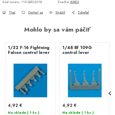
Kód tovaru:
115-QB32018
Značka:
AIRES
Tlač
Opýtať sa
Strážiť
Zdieľať
Mohlo by sa vám páčiť
1/32 F-16 Fightning
1/48 Bf 109G
Falcon control lever
control lever
4,92 €
4,92 €
Na sklade
( 1 ks )
Na sklade
( 1 ks )