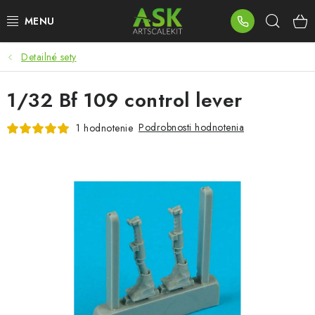
Prejsť
Hľad
na
obsah
Detailné sety
BLOG
1/32 Bf 109 control lever
SUMMER DAYS
Podrobnosti hodnotenia
1 hodnotenie
WARHAMMER
ASK PRODUKTY
NOVINKY
PLASTOVÉ MODELY
PRÍSLUŠENSTVO