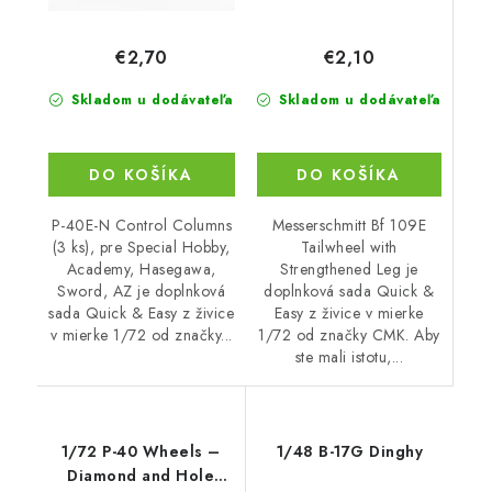
€2,10
€2,70
Skladom u dodávateľa
Skladom u dodávateľa
DO KOŠÍKA
DO KOŠÍKA
Messerschmitt Bf 109E
P-40E-N Control Columns
Tailwheel with
(3 ks), pre Special Hobby,
Strengthened Leg je
Academy, Hasegawa,
doplnková sada Quick &
Sword, AZ je doplnková
Easy z živice v mierke
sada Quick & Easy z živice
1/72 od značky CMK. Aby
v mierke 1/72 od značky...
ste mali istotu,...
1/72 P-40 Wheels –
1/48 B-17G Dinghy
Diamond and Hole