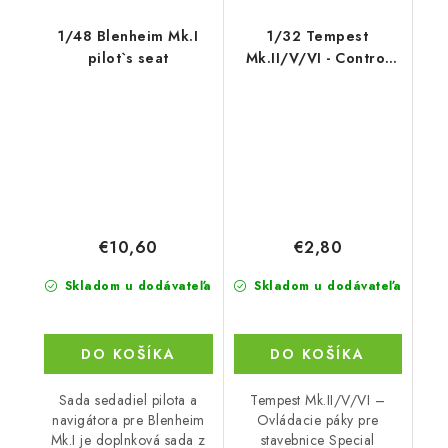
1/48 Blenheim Mk.I
1/32 Tempest
pilot`s seat
Mk.II/V/VI - Control
column for Speci
€10,60
€2,80
Skladom u dodávateľa
Skladom u dodávateľa
DO KOŠÍKA
DO KOŠÍKA
Sada sedadiel pilota a
Tempest Mk.II/V/VI –
navigátora pre Blenheim
Ovládacie páky pre
Mk.I je doplnková sada z
stavebnice Special