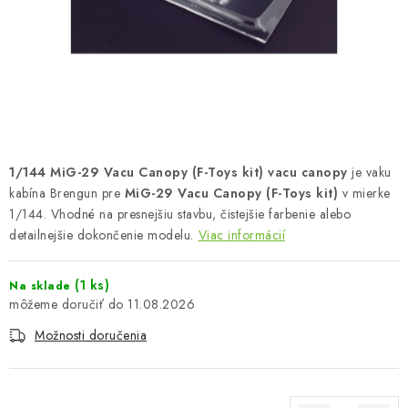
FARBY & POMÔCKY
PUBLIKÁCIE
SKY RIDERS COFFEE
VOUCHERS
1/144 MiG-29 Vacu Canopy (F-Toys kit) vacu canopy
je vaku
PREDÁVANÉ ZNAČKY
kabína Brengun pre
MiG-29 Vacu Canopy (F-Toys kit)
v mierke
1/144. Vhodné na presnejšiu stavbu, čistejšie farbenie alebo
detailnejšie dokončenie modelu.
Viac informácií
O Nás
Moja objednávka
Kontakty
Preprava a platba
Podmienky a pravidlá
Zásady ochrany osobných údajov
(1 ks)
Na sklade
Postup pri podávaní sťažností
Veľkoobchod
11.08.2026
Prevodník modelárskych farieb
Modelársky slovník Art Scale
Možnosti doručenia
FAQ
Výstavy 2026