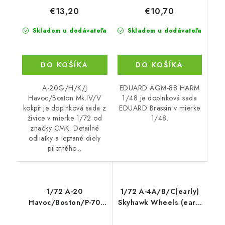
€10,70
€13,20
Skladom u dodávateľa
Skladom u dodávateľa
DO KOŠÍKA
DO KOŠÍKA
EDUARD AGM-88 HARM
A-20G/H/K/J
1/48 je doplnková sada
Havoc/Boston Mk.IV/V
EDUARD Brassin v mierke
kokpit je doplnková sada z
1/48.
živice v mierke 1/72 od
značky CMK. Detailné
odliatky a leptané diely
pilotného...
1/72 A-20
1/72 A-4A/B/C(early)
Havoc/Boston/P-70
Skyhawk Wheels (early
Wheels for Special
with sp
Hobby