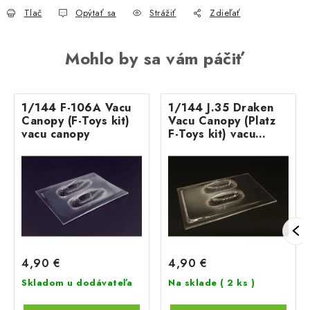
Tlač
Opýtať sa
Strážiť
Zdieľať
Mohlo by sa vám páčiť
1/144 F-106A Vacu
1/144 J.35 Draken
Canopy (F-Toys kit)
Vacu Canopy (Platz
vacu canopy
F-Toys kit) vacu
canopy for F-toys
and Platz kit
4,90 €
4,90 €
Skladom u dodávateľa
Na sklade
( 2 ks )