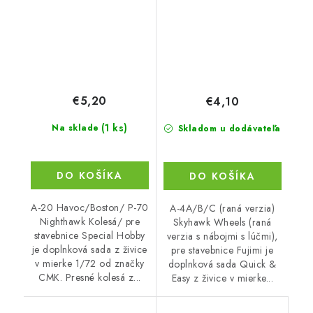
€5,20
€4,10
(1 ks)
Na sklade
Skladom u dodávateľa
DO KOŠÍKA
DO KOŠÍKA
A-20 Havoc/Boston/ P-70
A-4A/B/C (raná verzia)
Nighthawk Kolesá/ pre
Skyhawk Wheels (raná
stavebnice Special Hobby
verzia s nábojmi s lúčmi),
je doplnková sada z živice
pre stavebnice Fujimi je
v mierke 1/72 od značky
doplnková sada Quick &
CMK. Presné kolesá z...
Easy z živice v mierke...