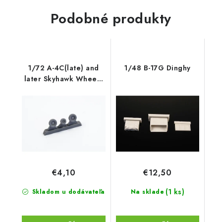
Podobné produkty
1/72 A-4C(late) and
1/48 B-17G Dinghy
later Skyhawk Wheels
(late typ
€4,10
€12,50
(1 ks)
Skladom u dodávateľa
Na sklade