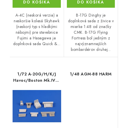
DO KOŠÍKA
DO KOŠÍKA
A-4C (neskorá verzia) a
B-17G Dinghy je
neskoršie kolesá Skyhawk
doplnková sada z živice v
(neskorý typ s hladkými
mierke 1:48 od značky
nábojmi) pre stavebnice
CMK. B-17G Flying
Fujimi a Hasegawa je
Fortress bol jedným z
doplnková sada Quick &...
najvýznamnejších
bombardérov druhej...
1/72 A-20G/H/K/J
1/48 AGM-88 HARM
Havoc/Boston Mk.IV/V
cockpit