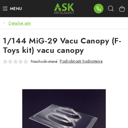
Prejsť
Hľad
na
obsah
Detailné sety
BLOG
1/144 MiG-29 Vacu Canopy (F-
SUMMER DAYS
Toys kit) vacu canopy
WARHAMMER
Podrobnosti hodnotenia
Neohodnotené
ASK PRODUKTY
NOVINKY
PLASTOVÉ MODELY
PRÍSLUŠENSTVO