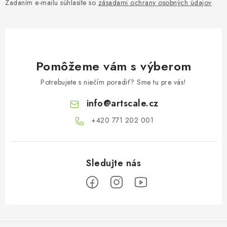
Zadaním e-mailu súhlasíte so
zásadami ochrany osobných údajov
.
Pomôžeme vám s výberom
Potrebujete s niečím poradiť? Sme tu pre vás!
info
@
artscale.cz
+420 771 202 001​
Z
á