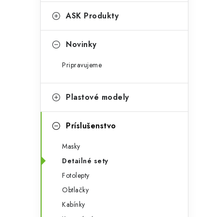
e
n
g
ASK Produkty
ý
ó
p
r
Novinky
a
i
Pripravujeme
e
n
e
Plastové modely
l
Príslušenstvo
Masky
Detailné sety
Fotolepty
Obtlačky
Kabínky