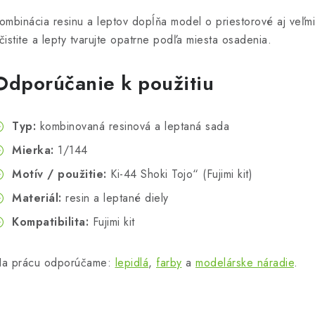
ombinácia resinu a leptov dopĺňa model o priestorové aj veľmi
čistite a lepty tvarujte opatrne podľa miesta osadenia.
Odporúčanie k použitiu
Typ:
kombinovaná resinová a leptaná sada
Mierka:
1/144
Motív / použitie:
Ki-44 Shoki Tojo“ (Fujimi kit)
Materiál:
resin a leptané diely
Kompatibilita:
Fujimi kit
a prácu odporúčame:
lepidlá
,
farby
a
modelárske náradie
.