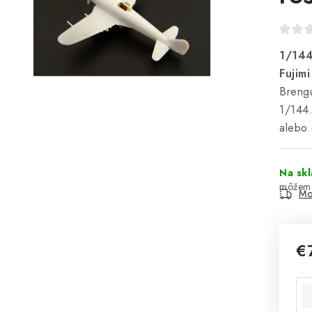
1/144 
Fujimi
Breng
1/144.
alebo 
Na sk
Mo
€
Jed