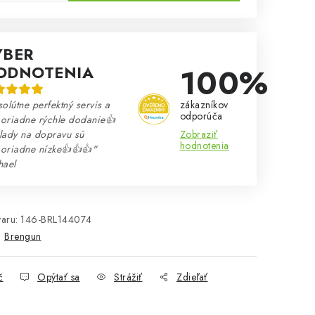
ÝBER
100%
ODNOTENIA
zákazníkov
olútne perfektný servis a
odporúča
oriadne rýchle dodanie👍
Zobraziť
lady na dopravu sú
hodnotenia
oriadne nízke👍👍👍"
hael
aru:
146-BRL144074
:
Brengun
č
Opýtať sa
Strážiť
Zdieľať