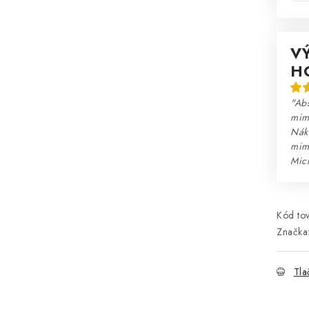
V
H
"Abs
mim
Nák
mim
Mic
Kód tov
Značka
Tla