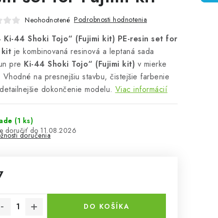
Podrobnosti hodnotenia
Neohodnotené
Ki-44 Shoki Tojo“ (Fujimi kit) PE-resin set for
 kit
je kombinovaná resinová a leptaná sada
un pre
Ki-44 Shoki Tojo“ (Fujimi kit)
v mierke
 Vhodné na presnejšiu stavbu, čistejšie farbenie
detailnejšie dokončenie modelu.
Viac informácií
lade
(1 ks)
11.08.2026
žnosti doručenia
7
notková cena:
DO KOŠÍKA