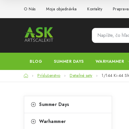
Prejsť
O Nás
Moja objednávka
Kontakty
Preprava
na
obsah
BLOG
SUMMER DAYS
WARHAMMER
Domov
Príslušenstvo
Detailné sety
1/144 Ki-44 Sho
B
K
Preskočiť
Summer Days
kategórie
a
o
t
č
Warhammer