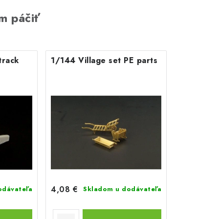
m páčiť
track
1/144 Village set PE parts
4,08 €
odávateľa
Skladom u dodávateľa