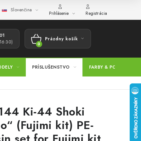
Slovenčina
ajov
Postup pri podávaní sťažností
Veľkoobchod
Prevodn
Prihlásenie
Registrácia
1​
Prázdny košík
 16:30)
NÁKUPNÝ
KOŠÍK
ODELY
PRÍSLUŠENSTVO
FARBY & POMÔCKY
144 Ki-44 Shoki
o“ (Fujimi kit) PE-
in set for Fujimi kit