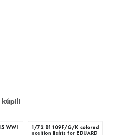
 kúpili
15 WWI
1/72 Bf 109F/G/K colored
position lights for EDUARD