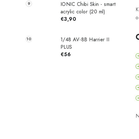
IONIC Chibi Skin - smart
K
acrylic color (20 ml)
o
€3,90
1/48 AV-8B Harrier II
PLUS
€56
N