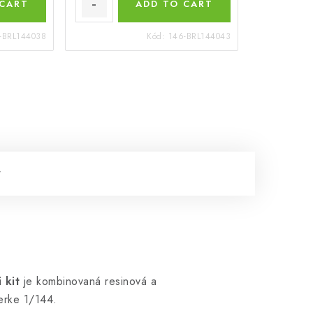
 CART
ADD TO CART
-BRL144038
Kód:
146-BRL144043
 kit
je kombinovaná resinová a
erke 1/144.