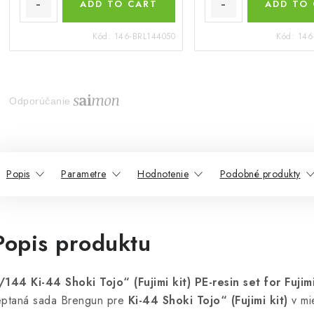
ADD TO CART
ADD TO
Kód:
146-BRL144050
Kód:
146
Odporúčanie
Popis
Parametre
Hodnotenie
Podobné produkty
Popis produktu
/144 Ki-44 Shoki Tojo“ (Fujimi kit) PE-resin set for Fujimi
eptaná sada Brengun pre
Ki-44 Shoki Tojo“ (Fujimi kit)
v mi