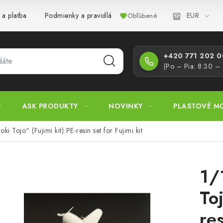
EUR
 a platba
Podmienky a pravidlá
Zásady ochrany osobných úd
Obľúbené
+420 771 202 00
(Po – Pia: 8:30 –
ASK PRODUKTY
NOVINKY
PLASTOVÉ M
ki Tojo“ (Fujimi kit) PE-resin set for Fujimi kit
1/
Toj
res