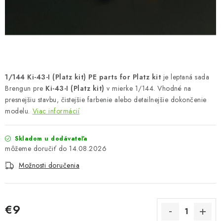
FARBY & POMÔCKY
PUBLIKÁCIE
SKY RIDERS COFFEE
1/144 Ki-43-I (Platz kit) PE parts for Platz kit
je leptaná sada
VOUCHERS
Brengun pre
Ki-43-I (Platz kit)
v mierke 1/144. Vhodné na
presnejšiu stavbu, čistejšie farbenie alebo detailnejšie dokončenie
PREDÁVANÉ ZNAČKY
modelu.
Viac informácií
O Nás
Moja objednávka
Kontakty
Preprava a platba
Skladom u dodávateľa
Podmienky a pravidlá
Zásady ochrany osobných údajov
14.08.2026
Postup pri podávaní sťažností
Veľkoobchod
Možnosti doručenia
Prevodník modelárskych farieb
Modelársky slovník Art Scale
FAQ
Výstavy 2026
€9