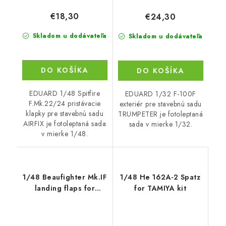
€18,30
€24,30
Skladom u dodávateľa
Skladom u dodávateľa
DO KOŠÍKA
DO KOŠÍKA
EDUARD 1/48 Spitfire
EDUARD 1/32 F-100F
F.Mk.22/24 pristávacie
exteriér pre stavebnú sadu
klapky pre stavebnú sadu
TRUMPETER je fotoleptaná
AIRFIX je fotoleptaná sada
sada v mierke 1/32.
v mierke 1/48.
1/48 Beaufighter Mk.IF
1/48 He 162A-2 Spatz
landing flaps for
for TAMIYA kit
REVELL kit