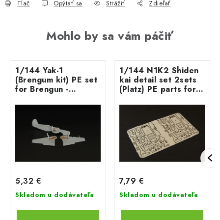
Tlač
Opýtať sa
Strážiť
Zdieľať
Mohlo by sa vám páčiť
1/144 Yak-1
1/144 N1K2 Shiden
(Brengum kit) PE set
kai detail set 2sets
for Brengun -
(Platz) PE parts for
Northstar kit
PLATZ kit
5,32 €
7,79 €
Skladom u dodávateľa
Skladom u dodávateľa