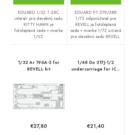
EDUARD 1/32 T-28C
EDUARD PT-579/588
interiér pre stavebnú sadu
1/72 odporúčané pre
KITTY HAWK je
REVELL je fotoleptaná
fotoleptaná sada v mierke
sada v mierke 1/72 určená
1/32.
pre stavebnú sadu REVELL.
1/32 Ar 196A-3 for
1/48 Do 217J-1/2
REVELL kit
undercarriage for ICM
kit
€21,40
€27,80