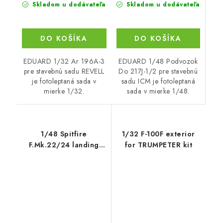
Skladom u dodávateľa
Skladom u dodávateľa
DO KOŠÍKA
DO KOŠÍKA
EDUARD 1/48 Podvozok
EDUARD 1/32 Ar 196A-3
Do 217J-1/2 pre stavebnú
pre stavebnú sadu REVELL
sadu ICM je fotoleptaná
je fotoleptaná sada v
sada v mierke 1/48.
mierke 1/32.
1/48 Spitfire
1/32 F-100F exterior
F.Mk.22/24 landing
for TRUMPETER kit
flaps for AIRFIX kit