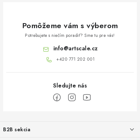
Pomôžeme vám s výberom
Potrebujete s niečím poradiť? Sme tu pre vás!
info
@
artscale.cz
+420 771 202 001​
Z
á
B2B sekcia
p