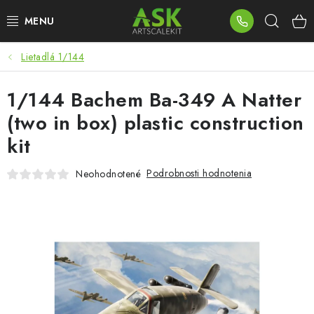
Prejsť
Hľad
na
obsah
Lietadlá 1/144
BLOG
1/144 Bachem Ba-349 A Natter
SUMMER DAYS
(two in box) plastic construction
WARHAMMER
kit
ASK PRODUKTY
Podrobnosti hodnotenia
Neohodnotené
NOVINKY
PLASTOVÉ MODELY
PRÍSLUŠENSTVO