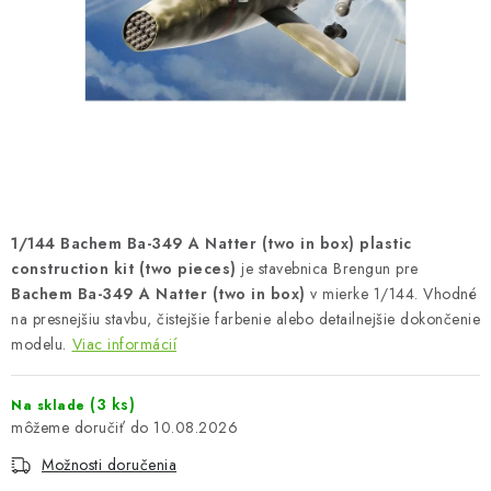
FARBY & POMÔCKY
PUBLIKÁCIE
SKY RIDERS COFFEE
VOUCHERS
PREDÁVANÉ ZNAČKY
1/144 Bachem Ba-349 A Natter (two in box) plastic
construction kit (two pieces)
je stavebnica Brengun pre
O Nás
Moja objednávka
Kontakty
Preprava a platba
Bachem Ba-349 A Natter (two in box)
v mierke 1/144. Vhodné
na presnejšiu stavbu, čistejšie farbenie alebo detailnejšie dokončenie
Podmienky a pravidlá
Zásady ochrany osobných údajov
modelu.
Viac informácií
Postup pri podávaní sťažností
Veľkoobchod
Prevodník modelárskych farieb
Modelársky slovník Art Scale
(3 ks)
Na sklade
FAQ
Výstavy 2026
10.08.2026
Možnosti doručenia