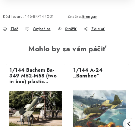
Kód tovaru:
146-BRP144001
Značka:
Brengun
Tlač
Opýtať sa
Strážiť
Zdieľať
Mohlo by sa vám páčiť
1/144 Bachem Ba-
1/144 A-24
349 M52-M58 (two
„Banshee“
in box) plastic
construction kit