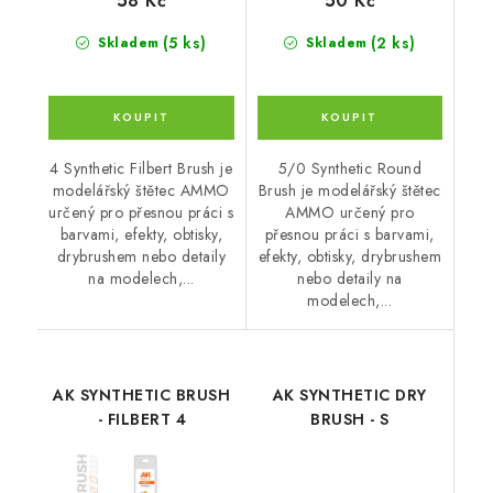
58 Kč
50 Kč
(5 ks)
(2 ks)
Skladem
Skladem
4 Synthetic Filbert Brush je
5/0 Synthetic Round
modelářský štětec AMMO
Brush je modelářský štětec
určený pro přesnou práci s
AMMO určený pro
barvami, efekty, obtisky,
přesnou práci s barvami,
drybrushem nebo detaily
efekty, obtisky, drybrushem
na modelech,...
nebo detaily na
modelech,...
AK SYNTHETIC BRUSH
AK SYNTHETIC DRY
- FILBERT 4
BRUSH - S