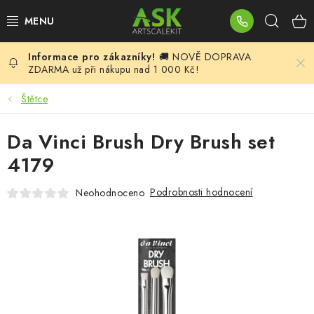
Přejít
Hleda
na
obsah
🚚 NOVĚ DOPRAVA
BLOG
ZDARMA už při nákupu nad 1 000 Kč!
SUMMER DAYS
Štětce
WARHAMMER
Da Vinci Brush Dry Brush set
4179
ASK PRODUKTY
Podrobnosti hodnocení
Neohodnoceno
NOVINKY
PLASTIKOVÉ MODELY
DOPLŇKY K MODELŮM