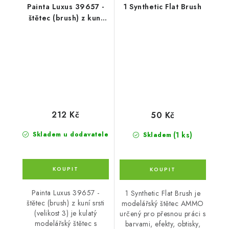
Painta Luxus 39657 -
1 Synthetic Flat Brush
štětec (brush) z kuní
srsti (velikost 3)
212 Kč
50 Kč
(1 ks)
Skladem u dodavatele
Skladem
Painta Luxus 39657 -
1 Synthetic Flat Brush je
štětec (brush) z kuní srsti
modelářský štětec AMMO
(velikost 3) je kulatý
určený pro přesnou práci s
modelářský štětec s
barvami, efekty, obtisky,