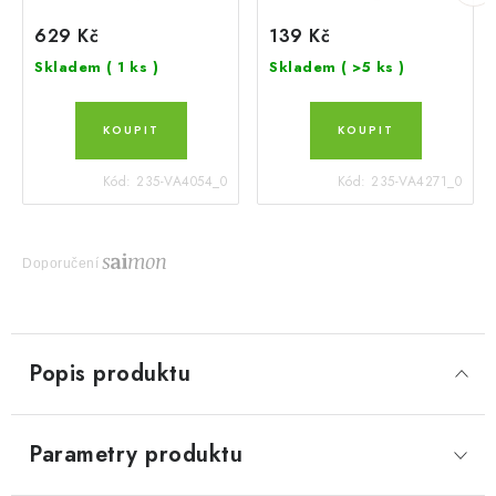
629 Kč
139 Kč
Skladem
( 1 ks )
Skladem
( >5 ks )
Kód:
235-VA4054_0
Kód:
235-VA4271_0
Doporučení
Popis produktu
Parametry produktu