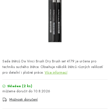
BARVY A POMŮCKY
PUBLIKACE
SKY RIDERS COFFEE
DÁRKOVÉ POUKAZY
PRODÁVANÉ ZNAČKY
Sada štětců Da Vinci Brush Dry Brush set 4179 je určena pro
O nás
Moje objednávka
Kontakty
Doprava a platba
techniku suchého štětce. Obsahuje několik štětců různých velikostí
pro detailní i plošné práce.
Více informací
Obchodní podmínky
Podmínky ochrany osobních údajů
Reklamační řád
Velkoobchod (B2B)
(2 ks)
Skladem
Převodník modelářských barev
Modelářský slovník Art Scale
10.8.2026
FAQ
Výstavy 2026
Možnosti doručení