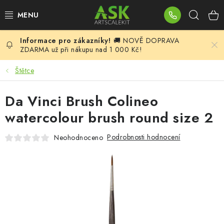
Přejít
Hleda
na
obsah
🚚 NOVĚ DOPRAVA
BLOG
ZDARMA už při nákupu nad 1 000 Kč!
SUMMER DAYS
Štětce
WARHAMMER
Da Vinci Brush Colineo
watercolour brush round size 2
ASK PRODUKTY
Podrobnosti hodnocení
Neohodnoceno
NOVINKY
PLASTIKOVÉ MODELY
DOPLŇKY K MODELŮM