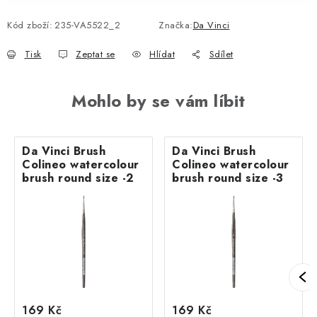
Kód zboží:
235-VA5522_2
Značka:
Da Vinci
Tisk
Zeptat se
Hlídat
Sdílet
Mohlo by se vám líbit
Da Vinci Brush
Da Vinci Brush
Colineo watercolour
Colineo watercolour
brush round size -2
brush round size -3
169 Kč
169 Kč