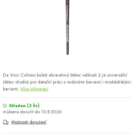
BARVY A POMŮCKY
PUBLIKACE
SKY RIDERS COFFEE
DÁRKOVÉ POUKAZY
PRODÁVANÉ ZNAČKY
Da Vinci Colineo kulatý akvarelový štětec velikosti 2 je univerzální
O nás
Moje objednávka
Kontakty
Doprava a platba
štětec vhodný pro detailní práci s vodovými barvami i modelářskými
barvami.
Více informací
Obchodní podmínky
Podmínky ochrany osobních údajů
Reklamační řád
Velkoobchod (B2B)
(3 ks)
Skladem
Převodník modelářských barev
Modelářský slovník Art Scale
10.8.2026
FAQ
Výstavy 2026
Možnosti doručení