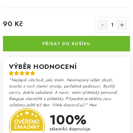
90 Kč
Měrná cena:
PŘIDAT DO KOŠÍKU
VÝBĚR HODNOCENÍ
"Nejlepší obchod, jaký znám. Neomezený výběr zboží,
mnoho z nich vlastní výroby, perfektně padnoucí. Rychlý
servis, dobře zabalené. A navíc: velmi přátelský personál.
Reaguje okamžitě a přátelsky. Případné problémy jsou
vyřešeny ještě týž den. Vřele doporučuji!" Max
100%
zákazníků doporučuje