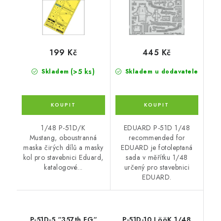
199 Kč
445 Kč
(>5 ks)
Skladem
Skladem u dodavatele
1/48 P-51D/K
EDUARD P-51D 1/48
Mustang, oboustranná
recommended for
maska čirých dílů a masky
EDUARD je fotoleptaná
kol pro stavebnici Eduard,
sada v měřítku 1/48
katalogové...
určený pro stavebnici
EDUARD.
P-51D-5 “357th FG“
P-51D-10 LööK 1/48