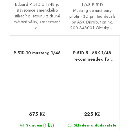
Eduard P-51D-5 1/48 je
1/48 P-51D
stavebnice amerického
Mustang upínací pásy
stíhacího letounu z druhé
pilota - 3D printed decals
světové války, zpracovaná
by ASK Distribution no.
v...
200-S48001 Obtisky -...
P-51D-10 Mustang 1/48
P-51D-5 LööK 1/48
recommended for
EDUARD
675 Kč
225 Kč
(1 ks)
Skladem
Skladem u dodavatele