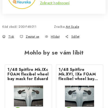
Zobrazit hodnocení
Kód zboží:
200-F48011
Značka:
Art Scale
Tisk
Zeptat se
Hlídat
Sdílet
Mohlo by se vám líbit
1/48 Spitfire Mk.IXc
1/48 Spitfire
FOAM flexibel wheel
Mk.XVI, IXe FOAM
bay mask for Eduard
flexibel wheel bay
mask for Eduard