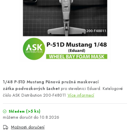
BARVY A POMŮCKY
PUBLIKACE
SKY RIDERS COFFEE
DÁRKOVÉ POUKAZY
PRODÁVANÉ ZNAČKY
O nás
Moje objednávka
Kontakty
Doprava a platba
1/48 P-51D Mustang Pěnová pružná maskovací
Obchodní podmínky
Podmínky ochrany osobních údajů
zátka podvozkových šachet
pro stavebnici Eduard. Katalogové
číslo ASK Distribution 200-F48011
Reklamační řád
Velkoobchod (B2B)
Více informací
Převodník modelářských barev
Modelářský slovník Art Scale
(>5 ks)
Skladem
FAQ
Výstavy 2026
10.8.2026
Možnosti doručení