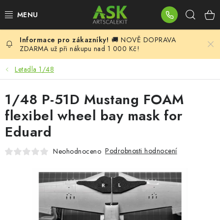
Přejít
Hleda
na
obsah
🚚 NOVĚ DOPRAVA
BLOG
ZDARMA už při nákupu nad 1 000 Kč!
SUMMER DAYS
Letadla 1/48
WARHAMMER
1/48 P-51D Mustang FOAM
flexibel wheel bay mask for
ASK PRODUKTY
Eduard
NOVINKY
Podrobnosti hodnocení
Neohodnoceno
PLASTIKOVÉ MODELY
DOPLŇKY K MODELŮM