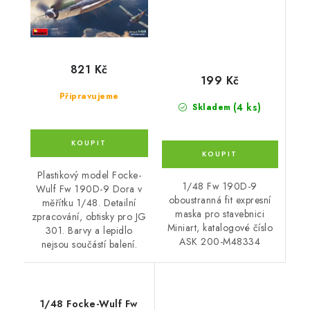
821 Kč
199 Kč
Připravujeme
(4 ks)
Skladem
Plastikový model Focke-
1/48 Fw 190D-9
Wulf Fw 190D-9 Dora v
oboustranná fit expresní
měřítku 1/48. Detailní
maska pro stavebnici
zpracování, obtisky pro JG
Miniart, katalogové číslo
301. Barvy a lepidlo
ASK 200-M48334
nejsou součástí balení.
1/48 Focke-Wulf Fw