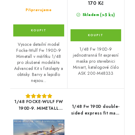
170 Kč
Připravujeme
(>5 ks)
Skladem
Vysoce detailní model
1/48 Fw 190D-9
Focke-Wulf Fw 190D-9
jednostranná fit expresní
Mimetall v měřítku 1/48
maska pro stavebnici
pro zkušené modeláře.
Miniart, katalogové číslo
Advanced Kit s fotolepty a
ASK 200-M48333
obtisky. Barvy a lepidlo
nejsou...
1/48 FOCKE-WULF FW
1/48 Fw 190D double-
190D-9. MIMETALL
sided express fit mask
PROD.
for MINIART
JAGDGESCHWADER
301. BASIC KIT