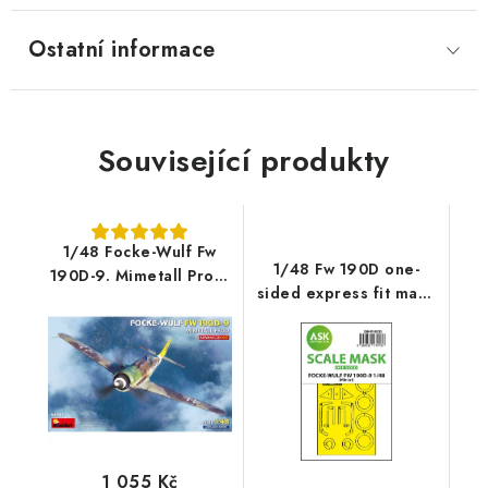
Ostatní informace
Související produkty
1/48 Focke-Wulf Fw
1/48 Fw 190D one-
190D-9. Mimetall Prod.
sided express fit mask
Advanced Kit
for MINIART
1 055 Kč