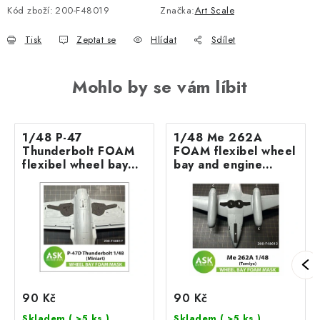
Kód zboží:
200-F48019
Značka:
Art Scale
Tisk
Zeptat se
Hlídat
Sdílet
Mohlo by se vám líbit
1/48 P-47
1/48 Me 262A
Thunderbolt FOAM
FOAM flexibel wheel
flexibel wheel bay
bay and engine
mask for Miniart
intake mask for
Tamiya
90 Kč
90 Kč
Skladem
( >5 ks )
Skladem
( >5 ks )