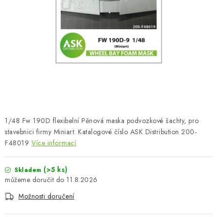
BARVY A POMŮCKY
PUBLIKACE
SKY RIDERS COFFEE
DÁRKOVÉ POUKAZY
PRODÁVANÉ ZNAČKY
1/48 Fw 190D flexibelní Pěnová maska podvozkové šachty, pro
O nás
Moje objednávka
Kontakty
Doprava a platba
stavebnici firmy Miniart. Katalogové číslo ASK Distribution 200-
F48019
Více informací
Obchodní podmínky
Podmínky ochrany osobních údajů
Reklamační řád
Velkoobchod (B2B)
(>5 ks)
Skladem
Převodník modelářských barev
Modelářský slovník Art Scale
11.8.2026
FAQ
Výstavy 2026
Možnosti doručení