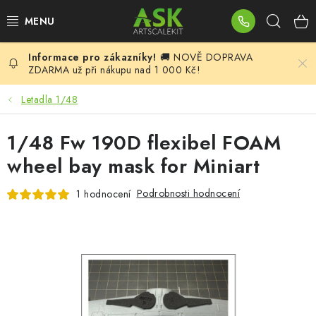
Přejít
Hleda
na
obsah
🚚 NOVĚ DOPRAVA
BLOG
ZDARMA už při nákupu nad 1 000 Kč!
SUMMER DAYS
Letadla 1/48
WARHAMMER
1/48 Fw 190D flexibel FOAM
wheel bay mask for Miniart
ASK PRODUKTY
Podrobnosti hodnocení
1 hodnocení
NOVINKY
PLASTIKOVÉ MODELY
DOPLŇKY K MODELŮM