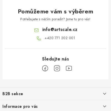
Pomůžeme vám s výběrem
Potřebujete s něčím poradit? Jsme tu pro vás!
info
@
artscale.cz
+420 771 202 001​
Z
á
B2B sekce
p
a
Našim cílem je 100% orientace na potřeby obchodní partnerů,
Informace pro vás
poskytování odpovídajících služeb a servisu
t