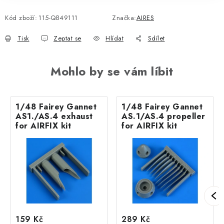
Kód zboží:
115-QB49111
Značka:
AIRES
Tisk
Zeptat se
Hlídat
Sdílet
Mohlo by se vám líbit
1/48 Fairey Gannet
1/48 Fairey Gannet
AS1./AS.4 exhaust
AS.1/AS.4 propeller
for AIRFIX kit
for AIRFIX kit
159 Kč
289 Kč