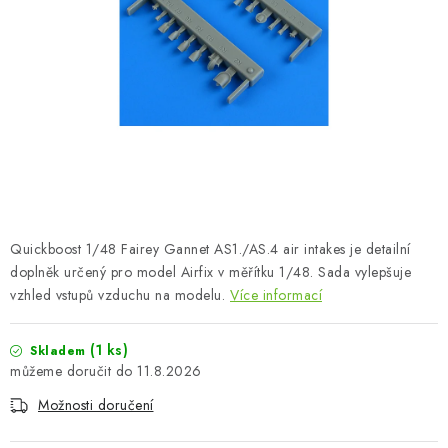
BARVY A POMŮCKY
PUBLIKACE
SKY RIDERS COFFEE
DÁRKOVÉ POUKAZY
PRODÁVANÉ ZNAČKY
Quickboost 1/48 Fairey Gannet AS1./AS.4 air intakes je detailní
O nás
Moje objednávka
Kontakty
Doprava a platba
doplněk určený pro model Airfix v měřítku 1/48. Sada vylepšuje
vzhled vstupů vzduchu na modelu.
Více informací
Obchodní podmínky
Podmínky ochrany osobních údajů
Reklamační řád
Velkoobchod (B2B)
(1 ks)
Skladem
Převodník modelářských barev
Modelářský slovník Art Scale
11.8.2026
FAQ
Výstavy 2026
Možnosti doručení