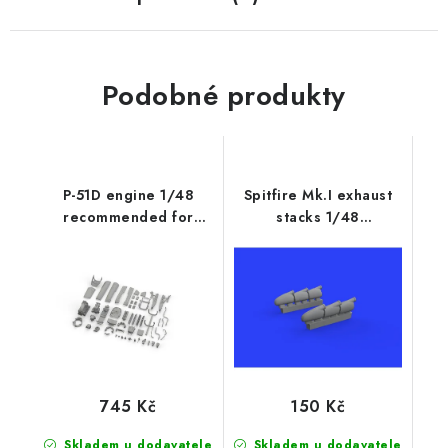
Podobné produkty
P-51D engine 1/48
Spitfire Mk.I exhaust
recommended for
stacks 1/48
EDUARD
recommended for
TAMIYA
745 Kč
150 Kč
Skladem u dodavatele
Skladem u dodavatele