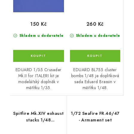
260 Kč
150 Kč
Skladem u dodavatele
Skladem u dodavatele
EDUARD BL755 cluster
EDUARD 1/35 Crusader
bombs 1/48 je doplňková
Mk.II for ITALERI kit je
sada Eduard Brassin v
modelářský doplněk v
měřítku 1/48.
měřítku 1/35.
Spitfire Mk.XIV exhaust
1/72 Seafire FR.46/47
stacks 1/48
- Armament set
recommended for
AIRFIX