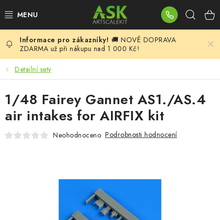
Přejít
Hleda
na
obsah
🚚 NOVĚ DOPRAVA
BLOG
ZDARMA už při nákupu nad 1 000 Kč!
SUMMER DAYS
Detailní sety
WARHAMMER
1/48 Fairey Gannet AS1./AS.4
air intakes for AIRFIX kit
ASK PRODUKTY
Podrobnosti hodnocení
Neohodnoceno
NOVINKY
PLASTIKOVÉ MODELY
DOPLŇKY K MODELŮM