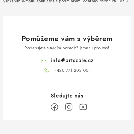
Vložením e-mailu souhlasíte s
podmínkami ochrany osobních údajů
Pomůžeme vám s výběrem
Potřebujete s něčím poradit? Jsme tu pro vás!
info
@
artscale.cz
+420 771 202 001​
Z
á