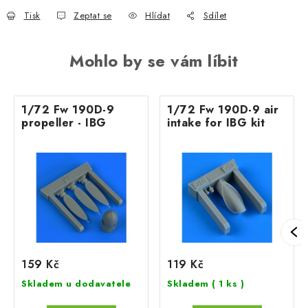
Tisk
Zeptat se
Hlídat
Sdílet
Mohlo by se vám líbit
1/72 Fw 190D-9
1/72 Fw 190D-9 air
propeller - IBG
intake for IBG kit
159 Kč
119 Kč
Skladem u dodavatele
Skladem
( 1 ks )