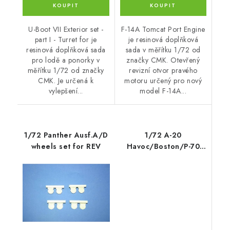
U-Boot VII Exterior set -
F-14A Tomcat Port Engine
part I - Turret for je
je resinová doplňková
resinová doplňková sada
sada v měřítku 1/72 od
pro lodě a ponorky v
značky CMK. Otevřený
měřítku 1/72 od značky
revizní otvor pravého
CMK. Je určená k
motoru určený pro nový
vylepšení...
model F-14A...
1/72 Panther Ausf.A/D
1/72 A-20
wheels set for REV
Havoc/Boston/P-70
Wheels for Special
Hobby