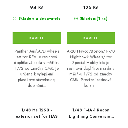
125 Kč
94 Kč
(1 ks)
Skladem
Skladem u dodavatele
A-20 Havoc/Boston/ P-70
Panther Ausf.A/D wheels
Nighthawk Wheels/ for
set for REV je resinová
Special Hobby kits je
doplňková sada v měřítku
resinová doplňková sada v
1/72 od značky CMK. Je
měřítku 1/72 od značky
určená k vylepšení
CMK. Precizní resinová
plastikové stavebnice,
kola s...
doplnění...
1/48 Hs 129B -
1/48 F-4A-1 Recon
exterior set for HAS
Lightning Conversion
Set