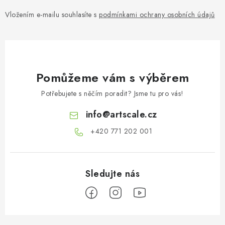
Vložením e-mailu souhlasíte s
podmínkami ochrany osobních údajů
Pomůžeme vám s výběrem
Potřebujete s něčím poradit? Jsme tu pro vás!
info
@
artscale.cz
+420 771 202 001​
Z