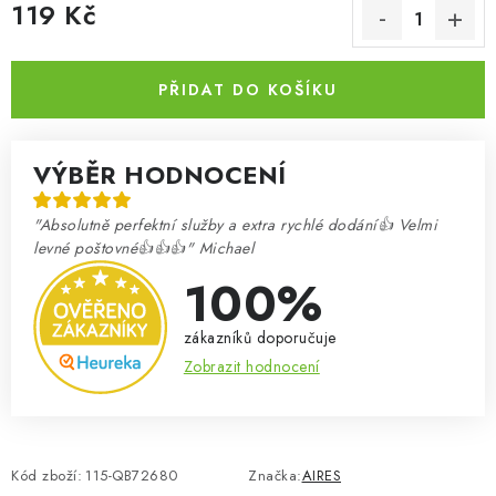
119 Kč
Měrná cena:
PŘIDAT DO KOŠÍKU
VÝBĚR HODNOCENÍ
"Absolutně perfektní služby a extra rychlé dodání👍 Velmi
levné poštovné👍👍👍" Michael
100%
zákazníků doporučuje
Zobrazit hodnocení
Kód zboží:
115-QB72680
Značka:
AIRES