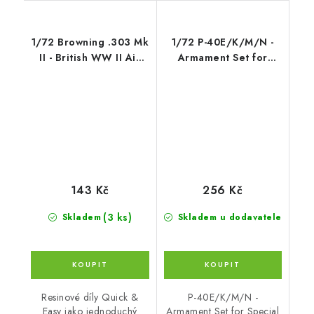
1/72 Browning .303 Mk
1/72 P-40E/K/M/N -
II - British WW II Air
Armament Set for
Machine Gun 7,7 mm /
Special Hobby
fixed type (4 pcs)
143 Kč
256 Kč
(3 ks)
Skladem
Skladem u dodavatele
Resinové díly Quick &
P-40E/K/M/N -
Easy jako jednoduchý
Armament Set for Special