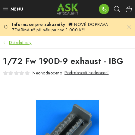
Přejít
Hleda
na
obsah
🚚 NOVĚ DOPRAVA
BLOG
ZDARMA už při nákupu nad 1 000 Kč!
SUMMER DAYS
Detailní sety
WARHAMMER
1/72 Fw 190D-9 exhaust - IBG
ASK PRODUKTY
Podrobnosti hodnocení
Neohodnoceno
NOVINKY
PLASTIKOVÉ MODELY
DOPLŇKY K MODELŮM