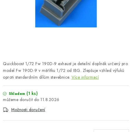
BARVY A POMŮCKY
PUBLIKACE
SKY RIDERS COFFEE
DÁRKOVÉ POUKAZY
PRODÁVANÉ ZNAČKY
Quickboost 1/72 Fw 190D-9 exhaust je detailní doplněk určený pro
model Fw 190D-9 v měřítku 1/72 od IBG. Zlepšuje vzhled výfuků
oproti standardním dílům stavebnice.
Více informací
O nás
Moje objednávka
Kontakty
Doprava a platba
Obchodní podmínky
Podmínky ochrany osobních údajů
(1 ks)
Skladem
Reklamační řád
Velkoobchod (B2B)
11.8.2026
Převodník modelářských barev
Modelářský slovník Art Scale
Možnosti doručení
FAQ
Výstavy 2026