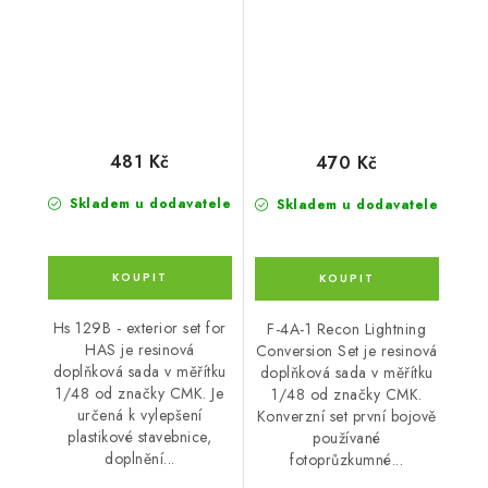
481 Kč
470 Kč
Skladem u dodavatele
Skladem u dodavatele
Hs 129B - exterior set for
F-4A-1 Recon Lightning
HAS je resinová
Conversion Set je resinová
doplňková sada v měřítku
doplňková sada v měřítku
1/48 od značky CMK. Je
1/48 od značky CMK.
určená k vylepšení
Konverzní set první bojově
plastikové stavebnice,
používané
doplnění...
fotoprůzkumné...