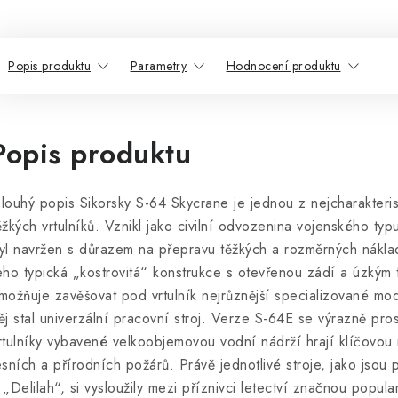
Popis produktu
Parametry
Hodnocení produktu
Popis produktu
louhý popis Sikorsky S-64 Skycrane je jednou z nejcharakterist
ěžkých vrtulníků. Vznikl jako civilní odvozenina vojenského t
yl navržen s důrazem na přepravu těžkých a rozměrných nákl
eho typická „kostrovitá“ konstrukce s otevřenou zádí a úzký
možňuje zavěšovat pod vrtulník nejrůznější specializované mo
ěj stal univerzální pracovní stroj. Verze S-64E se výrazně pro
rtulníky vybavené velkoobjemovou vodní nádrží hrají klíčovou ro
esních a přírodních požárů. Právě jednotlivé stroje, jako js
 „Delilah“, si vysloužily mezi příznivci letectví značnou popular