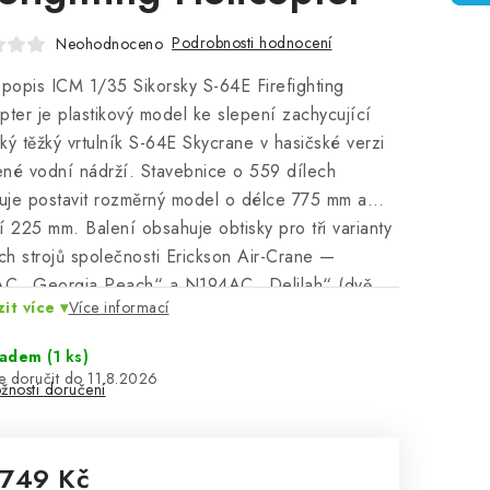
Podrobnosti hodnocení
Neohodnoceno
 popis ICM 1/35 Sikorsky S-64E Firefighting
pter je plastikový model ke slepení zachycující
ký těžký vrtulník S-64E Skycrane v hasičské verzi
né vodní nádrží. Stavebnice o 559 dílech
je postavit rozměrný model o délce 775 mm a
í 225 mm. Balení obsahuje obtisky pro tři varianty
h strojů společnosti Erickson Air-Crane —
C „Georgia Peach“ a N194AC „Delilah“ (dvě
it více
Více informací
 zbarvení) z období po roce 2000. Balení
huje barvy ani lepidla potřebné k sestavení.
ladem
(1 ks)
11.8.2026
žnosti doručení
 749 Kč