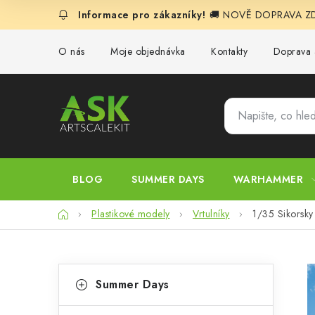
Přejít
🚚 NOVĚ DOPRAVA ZDA
na
obsah
O nás
Moje objednávka
Kontakty
Doprava 
BLOG
SUMMER DAYS
WARHAMMER
Domů
Plastikové modely
Vrtulníky
1/35 Sikorsky
P
K
Přeskočit
Summer Days
kategorie
a
o