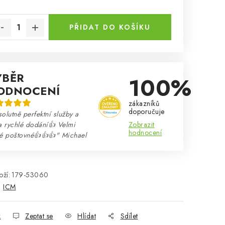
rná cena:
PŘIDAT DO KOŠÍKU
ÝBĚR
100%
ODNOCENÍ
zákazníků
doporučuje
olutně perfektní služby a
Zobrazit
a rychlé dodání👍 Velmi
hodnocení
né poštovné👍👍👍" Michael
ží:
179-53060
:
ICM
k
Zeptat se
Hlídat
Sdílet