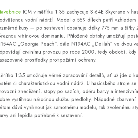
tavebnice
ICM v měřítku 1:35 zachycuje S-64E Skycrane v hasi
odvěšenou vodní nádrží. Model o 559 dílech patří vzhledem 
ozměrné kusy — po sestavení dosahuje délky 775 mm a šířky 2
ýraznou vitrínovou dominantu. Přiložené obtisky umožňují postav
154AC „Georgia Peach“, dále N194AC „Delilah“ ve dvou var
dpovídají civilnímu provozu po roce 2000, tedy období, kdy ty
asazované prostředky protipožární ochrany.
ěřítko 1:35 umožňuje věrné zpracování detailů, ať už jde o ka
ystém či charakteristickou vodní nádrž. U hasičského stroje se
rovozní znečištění, stopy po sazích, oděru barvy a intenzivní
obře vystihnou náročnou službu předlohy. Nápadné zbarvení s
řitom dává vyniknout jak samotnému modelu, tak zvolenému st
arvy ani lepidla potřebné k sestavení.