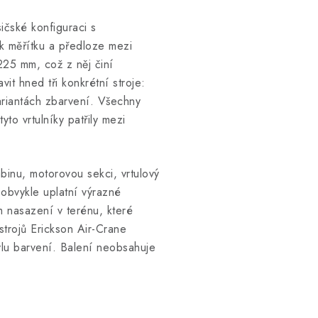
čské konfiguraci s
k měřítku a předloze mezi
25 mm, což z něj činí
it hned tři konkrétní stroje:
iantách zbarvení. Všechny
to vrtulníky patřily mezi
binu, motorovou sekci, vrtulový
 obvykle uplatní výrazné
m nasazení v terénu, které
trojů Erickson Air-Crane
ylu barvení. Balení neobsahuje