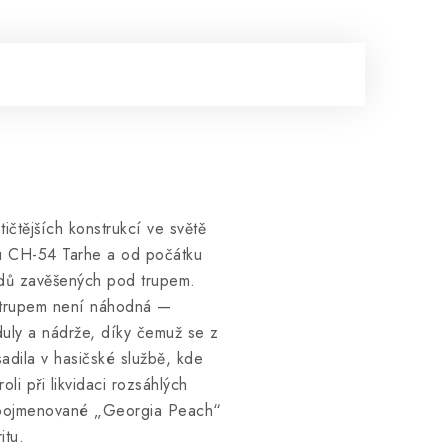
ičtějších konstrukcí ve světě
ypu CH-54 Tarhe a od počátku
adů zavěšených pod trupem.
m trupem není náhodná —
duly a nádrže, díky čemuž se z
sadila v hasičské službě, kde
li při likvidaci rozsáhlých
ou pojmenované „Georgia Peach“
itu.