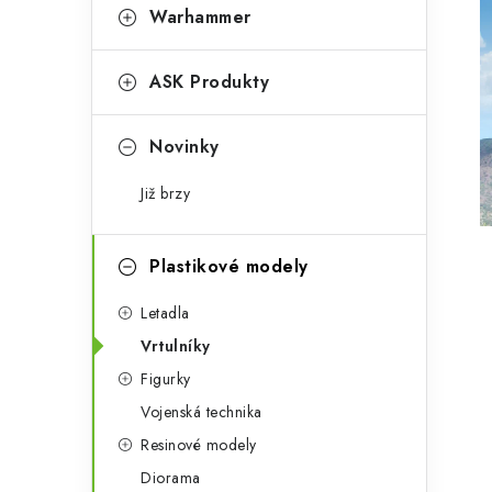
t
s
Warhammer
e
t
g
ASK Produkty
r
o
a
r
Novinky
n
i
Již brzy
e
n
í
Plastikové modely
p
Letadla
a
Vrtulníky
Figurky
n
Vojenská technika
e
Resinové modely
l
Diorama