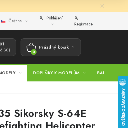
Přihlášení
Čeština
ajů
Reklamační řád
Velkoobchod (B2B)
Převodník model
Registrace
1​
Prázdný košík
16:30)
NÁKUPNÍ
KOŠÍK
MODELY
DOPLŇKY K MODELŮM
BARVY A POM
35 Sikorsky S-64E
refighting Helicopter