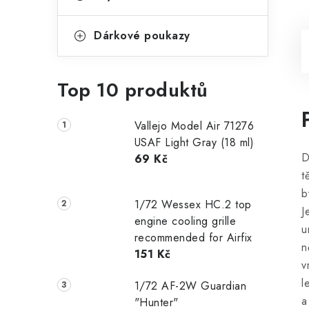
Dárkové poukazy
Top 10 produktů
Vallejo Model Air 71276
USAF Light Gray (18 ml)
D
69 Kč
t
b
1/72 Wessex HC.2 top
J
engine cooling grille
u
recommended for Airfix
n
151 Kč
v
l
1/72 AF-2W Guardian
a
"Hunter"