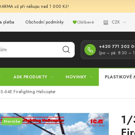
RMA už při nákupu nad 1 000 Kč!
CZK
a platba
Obchodní podmínky
Podmínky ochrany osobních úd
Oblíbené
+420 771 202 00
(po – pá: 8:30 – 
ASK PRODUKTY
NOVINKY
PLASTIKOVÉ 
 S-64E Firefighting Helicopter
1/
Novinka
Fi