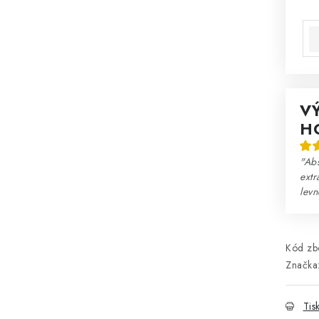
Mě
V
H
"Abs
extr
lev
Kód zbo
Značka
Tis