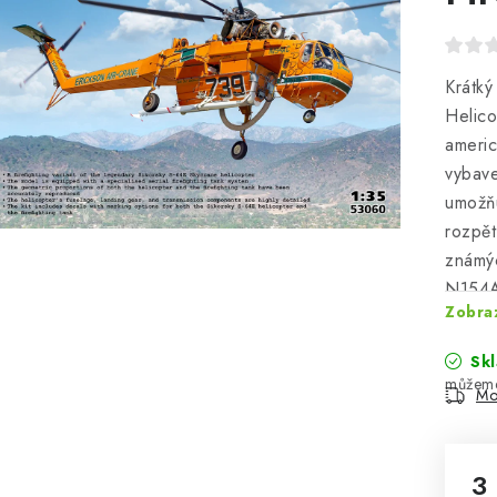
Krátký
Helico
americ
vybave
umožňu
rozpět
známýc
N154A
Zobraz
verze
neobsa
Sk
Mo
3