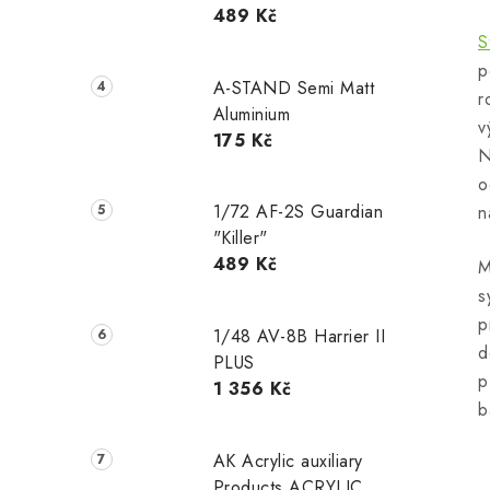
489 Kč
S
p
A-STAND Semi Matt
r
Aluminium
v
175 Kč
N
o
1/72 AF-2S Guardian
n
"Killer"
489 Kč
M
s
p
1/48 AV-8B Harrier II
d
PLUS
p
1 356 Kč
b
AK Acrylic auxiliary
Products ACRYLIC