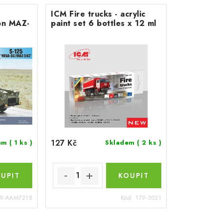
ICM Fire trucks - acrylic
on MAZ-
paint set 6 bottles х 12 ml
127 Kč
dem
( 1 ks )
Skladem
( 2 ks )
9-AAM7218
Kód:
179-3031