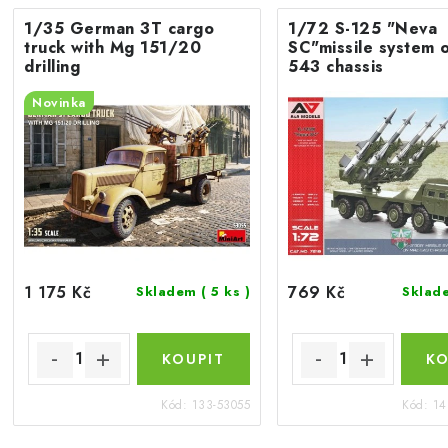
1/35 German 3T cargo
1/72 S-125 "Neva
truck with Mg 151/20
SC"missile system 
drilling
543 chassis
Novinka
1 175 Kč
769 Kč
Skladem
( 5 ks )
Skla
Kód:
133-53055
Kód:
14