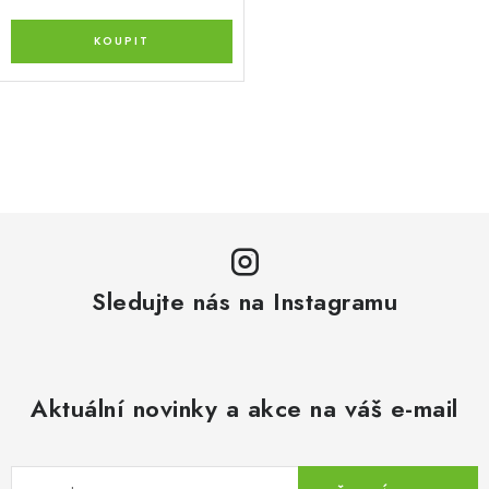
O
v
l
á
d
a
Sledujte nás na Instagramu
c
í
p
r
Aktuální novinky a akce na váš e-mail
v
k
y