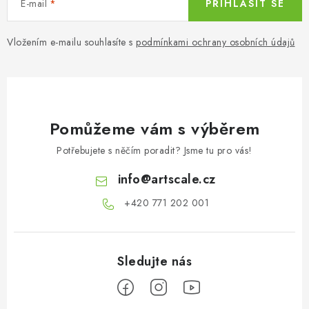
E-mail
PŘIHLÁSIT SE
v
ý
Vložením e-mailu souhlasíte s
podmínkami ochrany osobních údajů
p
i
s
u
Pomůžeme vám s výběrem
Potřebujete s něčím poradit? Jsme tu pro vás!
info
@
artscale.cz
+420 771 202 001​