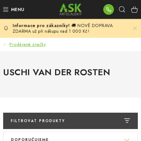
Přejít
Hleda
na
obsah
🚚 NOVĚ DOPRAVA
BLOG
ZDARMA už při nákupu nad 1 000 Kč!
SUMMER DAYS
Prodávané značky
WARHAMMER
USCHI VAN DER ROSTEN
ASK PRODUKTY
NOVINKY
PLASTIKOVÉ MODELY
FILTROVAT PRODUKTY
DOPLŇKY K MODELŮM
V
Ř
DOPORUČUJEME