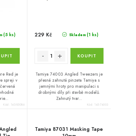
229 Kč
(5 ks)
(1 ks)
m
Skladem
re Red je
Tamiya 74003 Angled Tweezers je
e spreji v
přesná zahnutá pinzeta Tamiya s
 červená
jemnými hroty pro manipulaci s
 vhodná
drobnými díly při stavbě modelů.
ie...
Zahnutý tvar...
Kód:
145-85086
Kód:
145-74003
Angled
Tamiya 87031 Masking Tape
 Tip
10mm