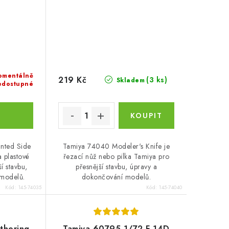
omentálně
219 Kč
(3 ks)
Skladem
edostupné
nted Side
Tamiya 74040 Modeler's Knife je
a plastové
řezací nůž nebo pilka Tamiya pro
í stavbu,
přesnější stavbu, úpravy a
 modelů.
dokončování modelů.
Kód:
145-74035
Kód:
145-74040
thering
Tamiya 60795 1/72 F-14D