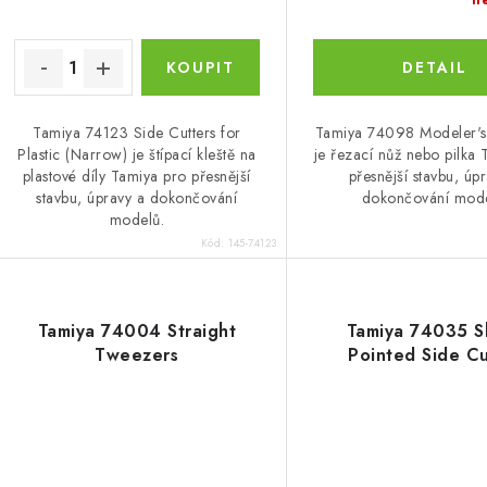
n
Tamiya 74123 Side Cutters for
Tamiya 74098 Modeler's
Plastic (Narrow) je štípací kleště na
je řezací nůž nebo pilka
plastové díly Tamiya pro přesnější
přesnější stavbu, úp
stavbu, úpravy a dokončování
dokončování mode
modelů.
Kód:
145-74123
Tamiya 74004 Straight
Tamiya 74035 S
Tweezers
Pointed Side Cu