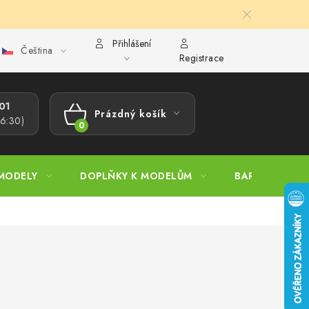
Přihlášení
Čeština
ajů
Reklamační řád
Velkoobchod (B2B)
Převodník model
Registrace
1​
Prázdný košík
16:30)
NÁKUPNÍ
KOŠÍK
MODELY
DOPLŇKY K MODELŮM
BARVY A POM