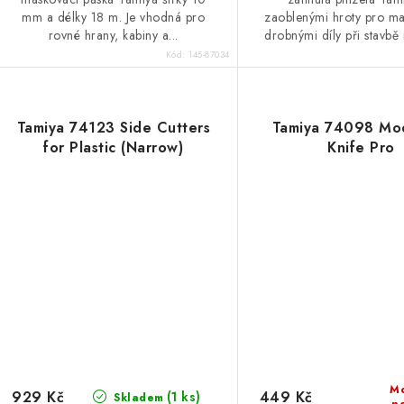
mm a délky 18 m. Je vhodná pro
zaoblenými hroty pro ma
rovné hrany, kabiny a...
drobnými díly při stavbě 
Kód:
145-87034
Tamiya 74123 Side Cutters
Tamiya 74098 Mod
for Plastic (Narrow)
Knife Pro
M
929 Kč
449 Kč
(1 ks)
Skladem