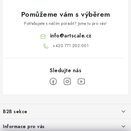
Pomůžeme vám s výběrem
Potřebujete s něčím poradit? Jsme tu pro vás!
info
@
artscale.cz
+420 771 202 001​
Z
á
B2B sekce
p
a
Našim cílem je 100% orientace na potřeby obchodní partnerů,
Informace pro vás
poskytování odpovídajících služeb a servisu
t