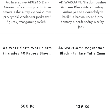
AK Interactive AK8246 Dark
AK WARGAME Shrubs, Bushes
Green Tufts 6 mm jsou hotové
& Trees Black-white Fantasy
tmavě zelené trsy vysoké 6 mm
Bushes je sada černobílých
pro rychlé ozelenění podstavců
keříků a křovin určená pro
figurek, wargamingových...
fantasy a sci-fi scény. Keříky
jsou...
AK Wet Palette Wet Palette
AK WARGAME Vegetation -
(includes 40 Papers Sheets
Black - Fantasy Tufts 2mm
+ 2 Wipes)
500 Kč
139 Kč