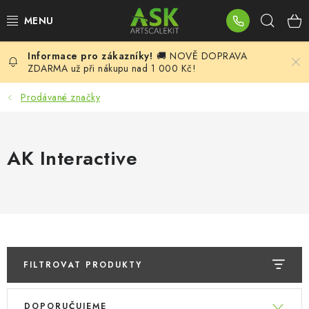
Přejít
Hleda
na
obsah
🚚 NOVĚ DOPRAVA
BLOG
ZDARMA už při nákupu nad 1 000 Kč!
SUMMER DAYS
Prodávané značky
WARHAMMER
AK Interactive
ASK PRODUKTY
NOVINKY
PLASTIKOVÉ MODELY
FILTROVAT PRODUKTY
DOPLŇKY K MODELŮM
V
Ř
DOPORUČUJEME