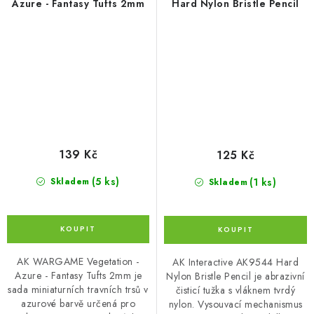
Azure - Fantasy Tufts 2mm
Hard Nylon Bristle Pencil
139 Kč
125 Kč
(5 ks)
(1 ks)
Skladem
Skladem
AK WARGAME Vegetation -
AK Interactive AK9544 Hard
Azure - Fantasy Tufts 2mm je
Nylon Bristle Pencil je abrazivní
sada miniaturních travních trsů v
čisticí tužka s vláknem tvrdý
azurové barvě určená pro
nylon. Vysouvací mechanismus