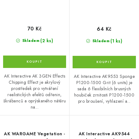
70 Kč
64 Kč
(2 ks)
(1 ks)
Skladem
Skladem
AK Interactive AK 3GEN Effects
AK Interactive AK9553 Sponge
Chipping Effect je akrylový
P1200-1500 Grit (6 units) je
prostředek pro vytváření
sada 6 flexibilních brusných
realistických efektů odřenin,
houbiček zrnitosti P1200-1500
škrábanců a oprýskaného nátěru
pro broušení, vyhlazení a...
na...
AK WARGAME Vegetation -
AK Interactive AK9544