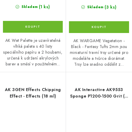
(1 ks)
(3 ks)
Skladem
Skladem
AK Wet Palette je uzavíratelná
AK WARGAME Vegetation -
vlhká paleta s 40 listy
Black - Fantasy Tufts 2mm jsou
speciálního papíru a 2 houbami,
miniaturní travní trsy určené pro
určená k udržení akrylových
modeláře a tvůrce diorámat.
barev a směsí v použitelném...
Trsy lze snadno oddělit z...
AK 3GEN Effects Chipping
AK Interactive AK9553
Effect - Effects (18 ml)
Sponge P1200-1500 Grit (6
units)