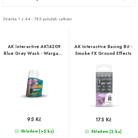
BARVY A POMŮCKY
ý
a
p
z
PUBLIKACE
i
e
Stránka
1
z
44
-
785
položek celkem
s
n
SKY RIDERS COFFEE
p
í
r
p
AK Interactive AK14209
AK Interactive Basing Bit -
DÁRKOVÉ POUKAZY
o
r
Blue Grey Wash - Wargame
Smoke FX Ground Effects
Series (35 ml)
d
o
PRODÁVANÉ ZNAČKY
u
d
k
u
O nás
Moje objednávka
Kontakty
Doprava a platba
t
k
Obchodní podmínky
Podmínky ochrany osobních údajů
ů
t
Reklamační řád
Velkoobchod (B2B)
ů
Převodník modelářských barev
Modelářský slovník Art Scale
95 Kč
175 Kč
FAQ
Výstavy 2026
(>5 ks)
(2 ks)
Skladem
Skladem