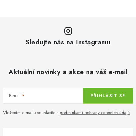
c
á
n
í
k
p
o
r
v
v
á
Sledujte nás na Instagramu
k
n
y
í
v
ý
Aktuální novinky a akce na váš e-mail
p
i
s
E-mail
PŘIHLÁSIT SE
u
Vložením e-mailu souhlasíte s
podmínkami ochrany osobních údajů