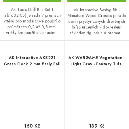
AK Tools Drill Bits Set 1
AK Interactive Basing Bit -
(ab1602l05) je sada 7 přesných
Miniature Wood Crosses je sada
vrtáků pro modelářské použití o
devíti pryskyřicových dřevěných
průměrech 0,2 až 0,8 mm.
křížů určených k dokreslení
Vrtáky lze použít s upínacím...
základen figurek a dioramat....
AK Interactive AK8221
AK WARGAME Vegetation -
Grass Flock 2 mm Early Fall
Light Gray - Fantasy Tufts
2mm
150 Kč
139 Kč