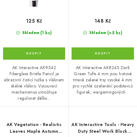
125 Kč
148 Kč
(1 ks)
(>5 ks)
Skladem
Skladem
AK Interactive AK9542
AK Interactive AK8245 Dark
Fiberglass Bristle Pencil je
Green Tufts 4 mm jsou hotové
abrazivní čisticí tužka s vláknem
tmavě zelené trsy vysoké 4 mm
skelné vlákno. Vysouvací
pro rychlé ozelenění podstavců
mechanismus umožňuje
figurek, wargamingových...
regulovat délku...
AK Vegetation - Realistic
AK Interactive Tools - Heavy
Leaves Maple Autumn
Duty Steel Work Block