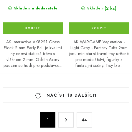
(2 ks)
Skladem u dodavatele
Skladem
AK Interactive AK8221 Grass
AK WARGAME Vegetation -
Flock 2 mm Early Fall je kvalitní
Light Gray - Fantasy Tufts 2mm
nylonová statická tráva s
jsou miniaturní travní trsy určené
vláknem 2 mm. Odstín časný
pro modelářství, figurky a
podzim se hodí pro podstavce...
fantazijní scény. Trsy lze...
O
NAČÍST 18 DALŠÍCH
v
l
á
S
d
1
44
t
a
r