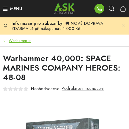
Přejít
Hleda
na
obsah
🚚 NOVĚ DOPRAVA
BLOG
ZDARMA už při nákupu nad 1 000 Kč!
SUMMER DAYS
Warhammer
WARHAMMER
Warhammer 40,000: SPACE
MARINES COMPANY HEROES:
ASK PRODUKTY
48-08
NOVINKY
Podrobnosti hodnocení
Neohodnoceno
PLASTIKOVÉ MODELY
DOPLŇKY K MODELŮM