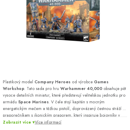
BARVY A POMŮCKY
PUBLIKACE
SKY RIDERS COFFEE
DÁRKOVÉ POUKAZY
PRODÁVANÉ ZNAČKY
O nás
Moje objednávka
Kontakty
Doprava a platba
Plastikový model
Company Heroes
od výrobce
Games
Obchodní podmínky
Podmínky ochrany osobních údajů
Workshop
. Tato sada pro hru
Warhammer 40,000
obsahuje pět
vysoce detailních miniatur, které představují velitelskou jednotku pro
Reklamační řád
Velkoobchod (B2B)
armádu
Space Marines
. V čele stojí kapitán s mocným
Převodník modelářských barev
Modelářský slovník Art Scale
energetickým mečem a těžkou pistolí, doprovázený čestnou stráží a
FAQ
Výstavy 2026
praporečníkem s ikonickým praporem, který inspiruje bojovníky v
okolí.
Zobrazit více
Více informací