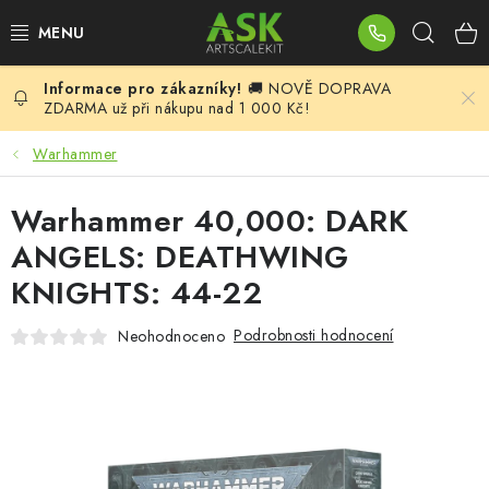
Přejít
Hleda
na
obsah
🚚 NOVĚ DOPRAVA
BLOG
ZDARMA už při nákupu nad 1 000 Kč!
SUMMER DAYS
Warhammer
WARHAMMER
Warhammer 40,000: DARK
ANGELS: DEATHWING
ASK PRODUKTY
KNIGHTS: 44-22
NOVINKY
Podrobnosti hodnocení
Neohodnoceno
PLASTIKOVÉ MODELY
DOPLŇKY K MODELŮM