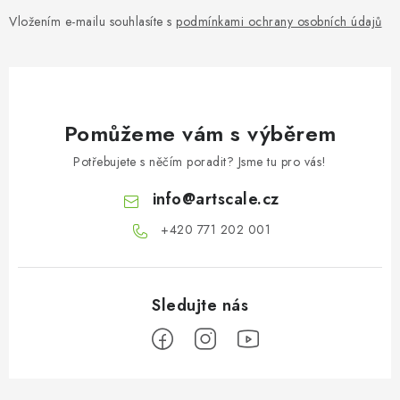
Vložením e-mailu souhlasíte s
podmínkami ochrany osobních údajů
Pomůžeme vám s výběrem
Potřebujete s něčím poradit? Jsme tu pro vás!
info
@
artscale.cz
+420 771 202 001​
Z