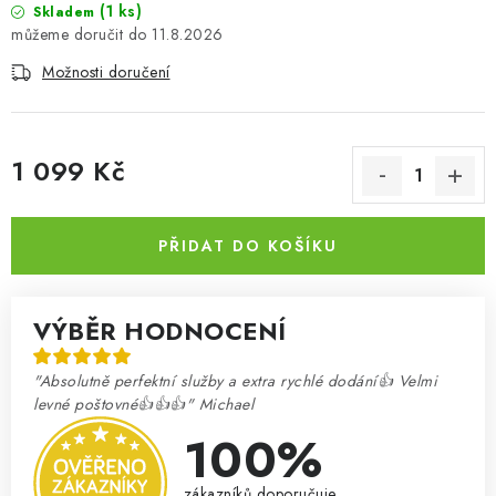
(1 ks)
Skladem
11.8.2026
Možnosti doručení
1 099 Kč
Měrná cena:
PŘIDAT DO KOŠÍKU
VÝBĚR HODNOCENÍ
"Absolutně perfektní služby a extra rychlé dodání👍 Velmi
levné poštovné👍👍👍" Michael
100%
zákazníků doporučuje