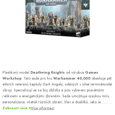
BARVY A POMŮCKY
PUBLIKACE
SKY RIDERS COFFEE
DÁRKOVÉ POUKAZY
PRODÁVANÉ ZNAČKY
O nás
Moje objednávka
Kontakty
Doprava a platba
Plastikový model
Deathwing Knights
od výrobce
Games
Obchodní podmínky
Podmínky ochrany osobních údajů
Workshop
. Tato sada pro hru
Warhammer 40,000
obsahuje pět
elitních veteránů kapituly Dark Angels, oděných v silné terminátorské
Reklamační řád
Velkoobchod (B2B)
zbroji. Specializují se na boj zblízka a jsou vybaveni posvátnými
Převodník modelářských barev
Modelářský slovník Art Scale
relikviemi a energetickými zbraněmi. Sada umožňuje vysokou míru
FAQ
Výstavy 2026
personalizace, včetně různých zbraní, hlav a doplňků, jako je
teleportační maják a Strážce ve tmě.
Zobrazit více
Více informací