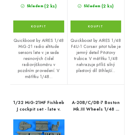
(2 ks)
(2 ks)
Skladem
Skladem
Quickboost by AIRES 1/48
Quickboost by AIRES 1/48
MiG-21 radio altitude
F4U-1 Corsair pitot tube je
sensors late v. je sada
jemný detail Pitotovy
resinových čidel
trubice. V měřítku 1/48
radiovýškoměru v
nahrazuje příliš silný
pozdním provedení. V
plastový díl štíhlejší...
měřítku 1/48...
1/32 MiG-21MF Fishbeb
A-20B/C/DB-7 Boston
J cockpit set - late v.
Mk.III Wheels 1/48 /
for HK Models kits