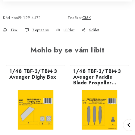
Kód zboží:
129-4471
Značka:
CMK
Tisk
Zeptat se
Hlídat
Sdílet
Mohlo by se vám líbit
1/48 TBF-3/TBM-3
1/48 TBF-3/TBM-3
Avenger Dighy Box
Avenger Paddle
Blade Propeller
Correction Set for
Accurate/Academy
kits