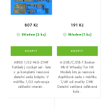
191 Kč
807 Kč
(1 ks)
(3 ks)
Skladem
Skladem
A-20B/C/DB-7 Boston
AIRES 1/32 MiG-21MF
Mk.III Wheels/ for HK
Fishbeb J cockpit set - late
Models kits je resinová
v. je kompletní resinová
doplňková sada v měřítku
detailní sada kokpitu. V
1/48 od značky CMK.
měřítku 1/32 nahrazuje
Detailní zatížená odlévaná
základní interiér...
kola...