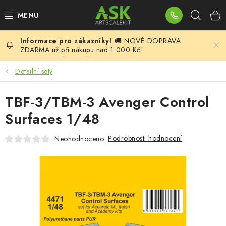
Přejít
Hleda
na
obsah
🚚 NOVĚ DOPRAVA
BLOG
ZDARMA už při nákupu nad 1 000 Kč!
SUMMER DAYS
Detailní sety
WARHAMMER
TBF-3/TBM-3 Avenger Control
Surfaces 1/48
ASK PRODUKTY
Podrobnosti hodnocení
Neohodnoceno
NOVINKY
PLASTIKOVÉ MODELY
DOPLŇKY K MODELŮM