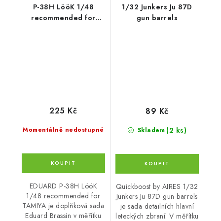
P-38H LööK 1/48
1/32 Junkers Ju 87D
recommended for
gun barrels
TAMIYA
225 Kč
89 Kč
(2 ks)
Momentálně nedostupné
Skladem
EDUARD P-38H LööK
Quickboost by AIRES 1/32
1/48 recommended for
Junkers Ju 87D gun barrels
TAMIYA je doplňková sada
je sada detailních hlavní
Eduard Brassin v měřítku
leteckých zbraní. V měřítku