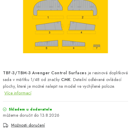
BARVY A POMŮCKY
PUBLIKACE
SKY RIDERS COFFEE
DÁRKOVÉ POUKAZY
PRODÁVANÉ ZNAČKY
TBF-3/TBM-3 Avenger Control Surfaces
je resinová doplňková
O nás
Moje objednávka
Kontakty
Doprava a platba
sada v měřítku 1/48 od značky
CMK
. Detailní odlévané ovládací
plochy, které je možné nalepit na model ve vychýlené poloze.
Obchodní podmínky
Podmínky ochrany osobních údajů
Více informací
Reklamační řád
Velkoobchod (B2B)
Převodník modelářských barev
Modelářský slovník Art Scale
Skladem u dodavatele
FAQ
Výstavy 2026
13.8.2026
Možnosti doručení