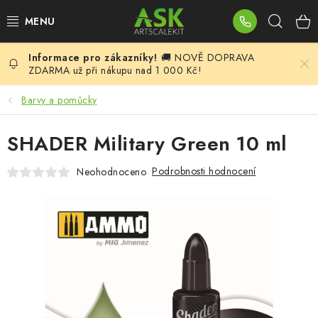
Přejít
Hleda
na
obsah
🚚 NOVĚ DOPRAVA
BLOG
ZDARMA už při nákupu nad 1 000 Kč!
SUMMER DAYS
Barvy a pomůcky
WARHAMMER
SHADER Military Green 10 ml
ASK PRODUKTY
Podrobnosti hodnocení
Neohodnoceno
NOVINKY
PLASTIKOVÉ MODELY
DOPLŇKY K MODELŮM