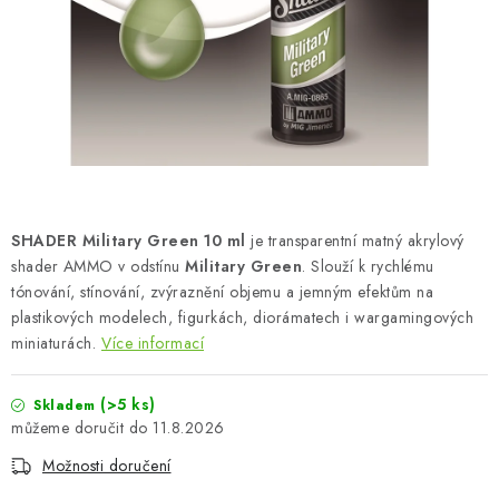
BARVY A POMŮCKY
PUBLIKACE
SKY RIDERS COFFEE
DÁRKOVÉ POUKAZY
PRODÁVANÉ ZNAČKY
SHADER Military Green 10 ml
je transparentní matný akrylový
shader AMMO v odstínu
Military Green
. Slouží k rychlému
tónování, stínování, zvýraznění objemu a jemným efektům na
O nás
Moje objednávka
Kontakty
Doprava a platba
plastikových modelech, figurkách, diorámatech i wargamingových
Obchodní podmínky
Podmínky ochrany osobních údajů
miniaturách.
Více informací
Reklamační řád
Velkoobchod (B2B)
Převodník modelářských barev
Modelářský slovník Art Scale
(>5 ks)
Skladem
11.8.2026
FAQ
Výstavy 2026
Možnosti doručení