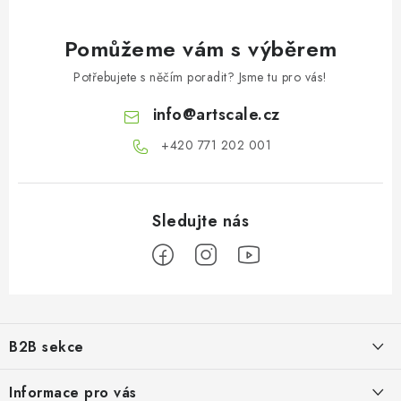
Pomůžeme vám s výběrem
Potřebujete s něčím poradit? Jsme tu pro vás!
info
@
artscale.cz
+420 771 202 001​
Z
á
B2B sekce
p
a
Našim cílem je 100% orientace na potřeby obchodní partnerů,
Informace pro vás
poskytování odpovídajících služeb a servisu