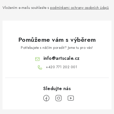
Vložením e-mailu souhlasíte s
podmínkami ochrany osobních údajů
Pomůžeme vám s výběrem
Potřebujete s něčím poradit? Jsme tu pro vás!
info
@
artscale.cz
+420 771 202 001​
Z