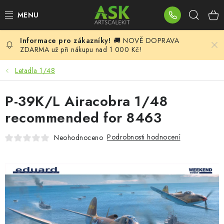
Přejít
Hleda
na
obsah
🚚 NOVĚ DOPRAVA
BLOG
ZDARMA už při nákupu nad 1 000 Kč!
SUMMER DAYS
Letadla 1/48
WARHAMMER
P-39K/L Airacobra 1/48
recommended for 8463
ASK PRODUKTY
Podrobnosti hodnocení
Neohodnoceno
NOVINKY
PLASTIKOVÉ MODELY
DOPLŇKY K MODELŮM