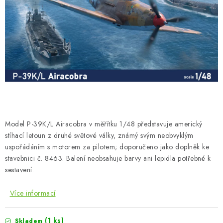
BARVY A POMŮCKY
PUBLIKACE
SKY RIDERS COFFEE
DÁRKOVÉ POUKAZY
PRODÁVANÉ ZNAČKY
Model P-39K/L Airacobra v měřítku 1/48 představuje americký
O nás
Moje objednávka
Kontakty
Doprava a platba
stíhací letoun z druhé světové války, známý svým neobvyklým
uspořádáním s motorem za pilotem; doporučeno jako doplněk ke
Obchodní podmínky
Podmínky ochrany osobních údajů
stavebnici č. 8463. Balení neobsahuje barvy ani lepidla potřebné k
Reklamační řád
Velkoobchod (B2B)
sestavení.
Převodník modelářských barev
Modelářský slovník Art Scale
Více informací
FAQ
Výstavy 2026
(1 ks)
Skladem