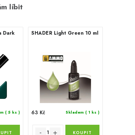
m líbit
 Dark
SHADER Light Green 10 ml
63 Kč
em
( 5 ks )
Skladem
( 1 ks )