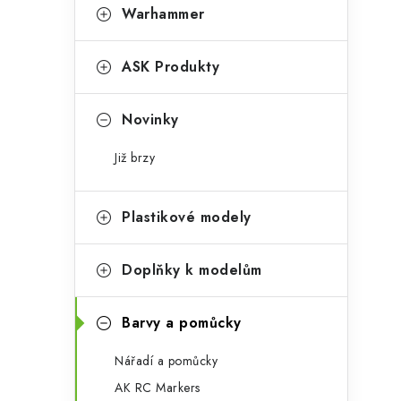
t
s
Warhammer
e
t
g
ASK Produkty
r
o
a
r
Novinky
n
i
Již brzy
e
n
í
Plastikové modely
p
Doplňky k modelům
a
n
Barvy a pomůcky
e
Nářadí a pomůcky
l
AK RC Markers