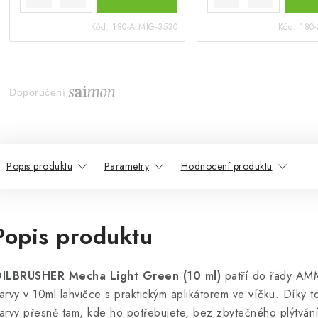
Kód:
180-A.MIG-3530
Kód:
180
Doporučení
Popis produktu
Parametry
Hodnocení produktu
Popis produktu
ILBRUSHER Mecha Light Green (10 ml)
patří do řady AMM
arvy v 10ml lahvičce s praktickým aplikátorem ve víčku. Díky 
arvy přesně tam, kde ho potřebujete, bez zbytečného plýtvání