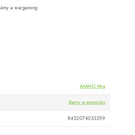
iorámy a wargaming
AMMO Mig
Barvy a pomůcky
8432074035299