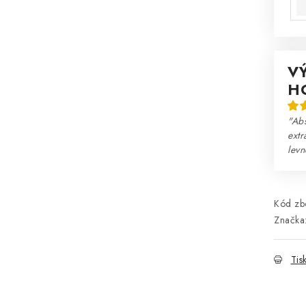
V
H
"Abs
extr
lev
Kód zbo
Značka
Tis