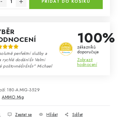
PŘIDAT DO KOŠÍKU
ÝBĚR
100%
ODNOCENÍ
zákazníků
doporučuje
olutně perfektní služby a
Zobrazit
a rychlé dodání👍 Velmi
hodnocení
né poštovné👍👍👍" Michael
ží:
180-A.MIG-3529
:
AMMO Mig
k
Zeptat se
Hlídat
Sdílet