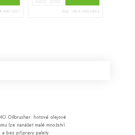
-A.MIG-3531
Kód:
180-A.MIG-0863
O Oilbrusher: hotové olejové
tomu lze nanášet malé množství
 a bez přípravy palety.