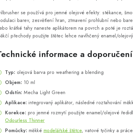
ilbrusher se používá pro jemné olejové efekty: stékance, šmo
odulaci barev, zesvětlení hran, ztmavení prohlubní nebo bar
ebo krátké tahy naneste aplikátorem na povrch a poté je roztá
ěkčí přechody použijte štětec lehce navlhčený enamel/olejov
Technické informace a doporučení
Typ:
olejová barva pro weathering a blending
Objem:
10 ml
Odstín:
Mecha Light Green
Aplikace:
integrovaný aplikátor, následné roztahování měk
Korekce:
pro jemné rozmytí použijte enamel/olejové ředid
Odourless Thinner
Pomůcky:
měkké
modelářské štětce
, vatové tyčinky a prác