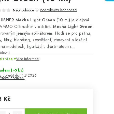
Podrobnosti hodnocení
Neohodnoceno
USHER Mecha Light Green (10 ml)
je olejová
 AMMO Oilbrusher v odstínu
Mecha Light Green
grovaným jemným aplikátorem. Hodí se pro patinu,
, filtry, blending, zesvětlení, ztmavení a lokální
 na modelech, figurkách, diorámatech i
mingu.
it více
Více informací
ladem
(>5 ks)
11.8.2026
žnosti doručení
3 Kč
rná cena: