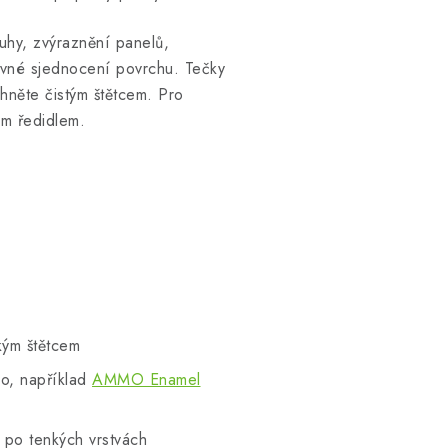
uhy, zvýraznění panelů,
evné sjednocení povrchu. Tečky
hněte čistým štětcem. Pro
ým ředidlem.
kým štětcem
lo, například
AMMO Enamel
e po tenkých vrstvách