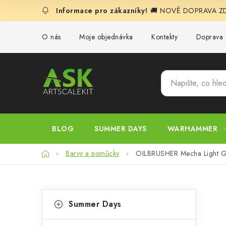
Přejít
🚚 NOVĚ DOPRAVA ZDA
na
obsah
O nás
Moje objednávka
Kontakty
Doprava 
BLOG
SUMMER DAYS
WARHAMMER
Domů
Barvy a pomůcky
OILBRUSHER Mecha Light G
P
K
Přeskočit
Summer Days
kategorie
a
o