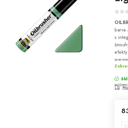
OILBR
barva
s inte
šmouhy
efekty
warga
Zobraz
Sk
Mo
8
Mě