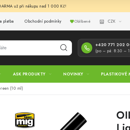
RMA už při nákupu nad 1 000 Kč!
CZK
a platba
Obchodní podmínky
Podmínky ochrany osobních úd
Oblíbené
+420 771 202 00
(po – pá: 8:30 – 
ASK PRODUKTY
NOVINKY
PLASTIKOVÉ 
reen (10 ml)
OI
Li