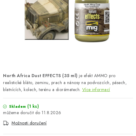
BARVY A POMŮCKY
PUBLIKACE
SKY RIDERS COFFEE
DÁRKOVÉ POUKAZY
PRODÁVANÉ ZNAČKY
North Africa Dust EFFECTS (35 ml)
je efekt AMMO pro
O nás
Moje objednávka
Kontakty
Doprava a platba
realistické bláto, zeminu, prach a nánosy na podvozcích, pásech,
blatnících, kolech, terénu a diorámatech.
Více informací
Obchodní podmínky
Podmínky ochrany osobních údajů
Reklamační řád
Velkoobchod (B2B)
(1 ks)
Skladem
Převodník modelářských barev
Modelářský slovník Art Scale
11.8.2026
FAQ
Výstavy 2026
Možnosti doručení