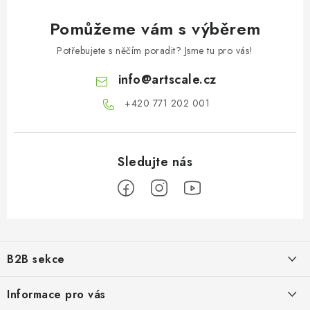
Pomůžeme vám s výběrem
Potřebujete s něčím poradit? Jsme tu pro vás!
info
@
artscale.cz
+420 771 202 001​
Z
á
B2B sekce
p
a
Našim cílem je 100% orientace na potřeby obchodní partnerů,
Informace pro vás
poskytování odpovídajících služeb a servisu
t