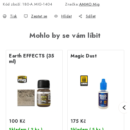
Kód zboží:
180-A.MIG-1404
Značka:
AMMO Mig
Tisk
Zeptat se
Hlídat
Sdílet
Mohlo by se vám líbit
Earth EFFECTS (35
Magic Dust
ml)
100 Kč
175 Kč
Skladem
( 2 ks )
Skladem
( 5 ks )