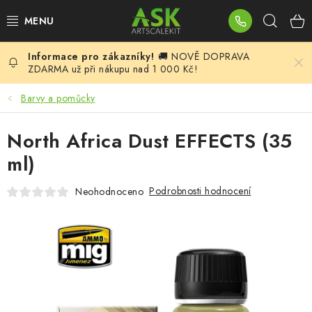
Přejít
Hleda
na
obsah
🚚 NOVĚ DOPRAVA
BLOG
ZDARMA už při nákupu nad 1 000 Kč!
SUMMER DAYS
Barvy a pomůcky
WARHAMMER
North Africa Dust EFFECTS (35
ml)
ASK PRODUKTY
Podrobnosti hodnocení
Neohodnoceno
NOVINKY
PLASTIKOVÉ MODELY
DOPLŇKY K MODELŮM